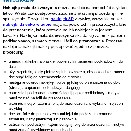
samochodzie
Naklejkę mała dziewczynka
można nakleić na samochód szybko i
łatwo. Wystarczy postępować zgodnie z właściwą procedurą i nie
spieszyć się. Z wyjątkiem
naklejek 3D
z żywicy, wszystkie nasze
naklejki dziecko w aucie
mają na powierzchni przezroczystą folię
do przenoszenia, która pozwala na ich naklejenie w jednym
kawałku.
Naklejka mała dziewczynka
składa się zatem z papieru
podkładowego, samego motywu i folii do przenoszenia. Podczas
naklejania naklejki należy postępować zgodnie z poniższą
procedurą:
umieść naklejkę na płaskiej powierzchni papierem podkładowym do
dołu
użyj szpatułki, karty płatniczej lub paznokcia, aby dokładnie i mocno
docisnąć folię do przenoszenia do motywu
następnie odwróć naklejkę i połóż ją folią do przenoszenia do dołu
(stroną z papierem podkładowym do góry)
ostrożnie i pod ostrym kątem ściągnij papier podkładowy - motyw
musi zostać na folii do przenoszenia
przenieś motyw razem z folią do przenoszenia w wybrane miejsce i
przyklej
dociśnij folię do przenoszenia naklejki do podłoża za pomocą
szpatułki, karty płatniczej lub paznokcia
ostrożnie i pod ostrym kątem ściągnij folię do przenoszenia - motyw
musi zostać przyklejony do podkładu