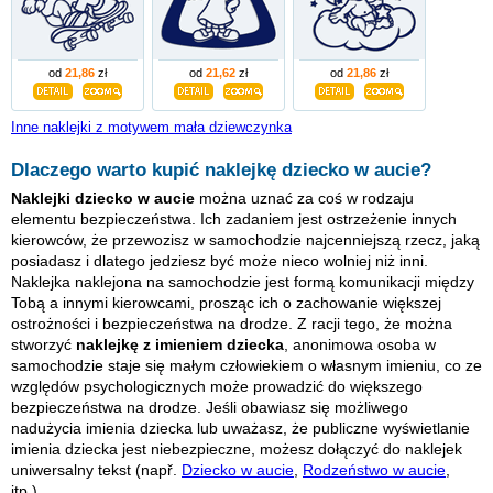
od
21,86
zł
od
21,62
zł
od
21,86
zł
Inne naklejki z motywem mała dziewczynka
Dlaczego warto kupić naklejkę dziecko w aucie?
Naklejki dziecko w aucie
można uznać za coś w rodzaju
elementu bezpieczeństwa. Ich zadaniem jest ostrzeżenie innych
kierowców, że przewozisz w samochodzie najcenniejszą rzecz, jaką
posiadasz i dlatego jedziesz być może nieco wolniej niż inni.
Naklejka naklejona na samochodzie jest formą komunikacji między
Tobą a innymi kierowcami, prosząc ich o zachowanie większej
ostrożności i bezpieczeństwa na drodze. Z racji tego, że można
stworzyć
naklejkę z imieniem dziecka
, anonimowa osoba w
samochodzie staje się małym człowiekiem o własnym imieniu, co ze
względów psychologicznych może prowadzić do większego
bezpieczeństwa na drodze. Jeśli obawiasz się możliwego
nadużycia imienia dziecka lub uważasz, że publiczne wyświetlanie
imienia dziecka jest niebezpieczne, możesz dołączyć do naklejek
uniwersalny tekst (např.
Dziecko w aucie
,
Rodzeństwo w aucie
,
itp.).