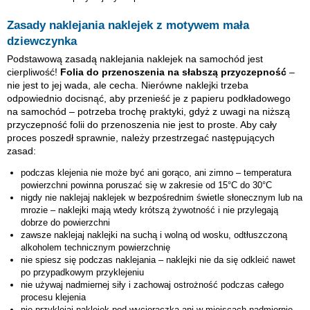
Zasady naklejania naklejek z motywem mała
dziewczynka
Podstawową zasadą naklejania naklejek na samochód jest
cierpliwość!
Folia do przenoszenia na słabszą przyczepność
–
nie jest to jej wada, ale cecha. Nierówne naklejki trzeba
odpowiednio docisnąć, aby przenieść je z papieru podkładowego
na samochód – potrzeba trochę praktyki, gdyż z uwagi na niższą
przyczepność folii do przenoszenia nie jest to proste. Aby cały
proces poszedł sprawnie, należy przestrzegać następujących
zasad:
podczas klejenia nie może być ani gorąco, ani zimno – temperatura
powierzchni powinna poruszać się w zakresie od 15°C do 30°C
nigdy nie naklejaj naklejek w bezpośrednim świetle słonecznym lub na
mrozie – naklejki mają wtedy krótszą żywotność i nie przylegają
dobrze do powierzchni
zawsze naklejaj naklejki na suchą i wolną od wosku, odtłuszczoną
alkoholem technicznym powierzchnię
nie spiesz się podczas naklejania – naklejki nie da się odkleić nawet
po przypadkowym przyklejeniu
nie używaj nadmiernej siły i zachowaj ostrożność podczas całego
procesu klejenia
nie przyklejaj naklejek pod wycieraczką ani w miejscach nadmiernie