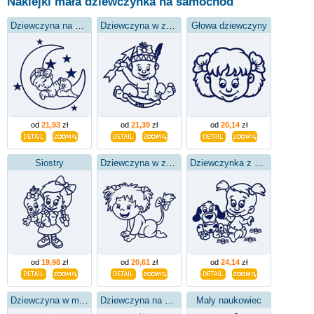
Naklejki mała dziewczynka na samochód
Dziewczyna na księżycu
Dziewczyna w znaku Strzelca
Głowa dziewczyny
od
21,93
zł
od
21,39
zł
od
20,14
zł
Siostry
Dziewczyna w znaku lwa
Dziewczynka z pieskiem
od
19,98
zł
od
20,61
zł
od
24,14
zł
Dziewczyna w mydle
Dziewczyna na małej łące
Mały naukowiec