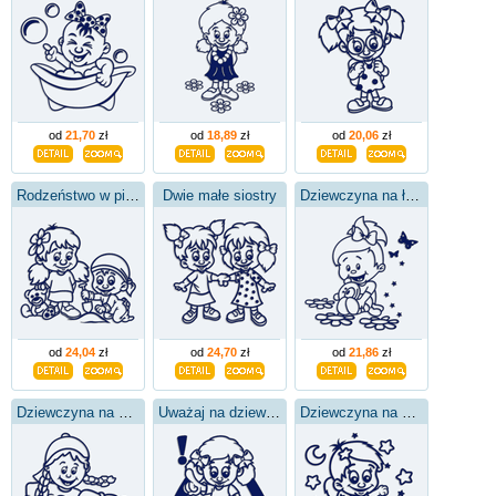
od
21,70
zł
od
18,89
zł
od
20,06
zł
Rodzeństwo w piaskownicy
Dwie małe siostry
Dziewczyna na łące
od
24,04
zł
od
24,70
zł
od
21,86
zł
Dziewczyna na deskorolce
Uważaj na dziewczynę w samochodzie
Dziewczyna na chmurze