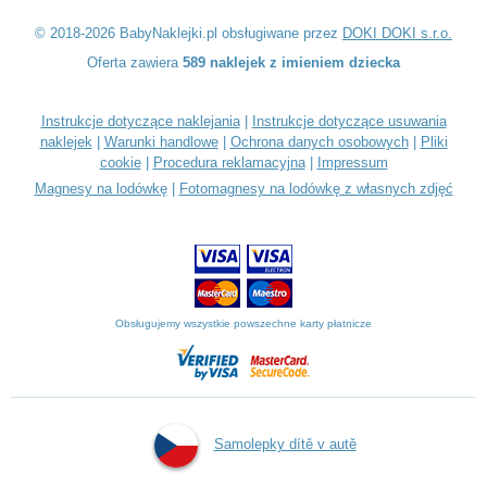
© 2018-2026 BabyNaklejki.pl obsługiwane przez
DOKI DOKI s.r.o.
Oferta zawiera
589 naklejek z imieniem dziecka
Instrukcje dotyczące naklejania
|
Instrukcje dotyczące usuwania
naklejek
|
Warunki handlowe
|
Ochrona danych osobowych
|
Pliki
cookie
|
Procedura reklamacyjna
|
Impressum
Magnesy na lodówkę
|
Fotomagnesy na lodówkę z własnych zdjęć
Obsługujemy wszystkie powszechne karty płatnicze
Samolepky dítě v autě