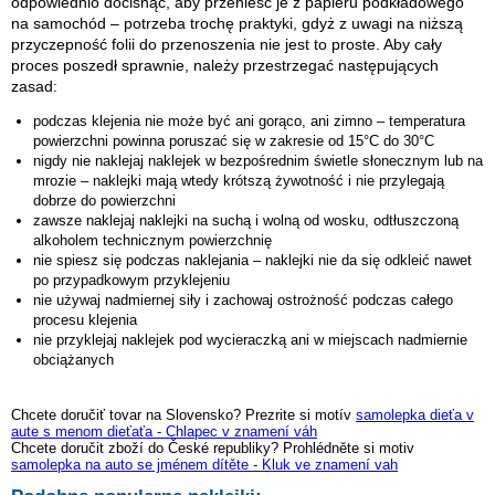
odpowiednio docisnąć, aby przenieść je z papieru podkładowego
na samochód – potrzeba trochę praktyki, gdyż z uwagi na niższą
przyczepność folii do przenoszenia nie jest to proste. Aby cały
proces poszedł sprawnie, należy przestrzegać następujących
zasad:
podczas klejenia nie może być ani gorąco, ani zimno – temperatura
powierzchni powinna poruszać się w zakresie od 15°C do 30°C
nigdy nie naklejaj naklejek w bezpośrednim świetle słonecznym lub na
mrozie – naklejki mają wtedy krótszą żywotność i nie przylegają
dobrze do powierzchni
zawsze naklejaj naklejki na suchą i wolną od wosku, odtłuszczoną
alkoholem technicznym powierzchnię
nie spiesz się podczas naklejania – naklejki nie da się odkleić nawet
po przypadkowym przyklejeniu
nie używaj nadmiernej siły i zachowaj ostrożność podczas całego
procesu klejenia
nie przyklejaj naklejek pod wycieraczką ani w miejscach nadmiernie
obciążanych
Chcete doručiť tovar na Slovensko? Prezrite si motív
samolepka dieťa v
aute s menom dieťaťa - Chlapec v znamení váh
Chcete doručit zboží do České republiky? Prohlédněte si motiv
samolepka na auto se jménem dítěte - Kluk ve znamení vah