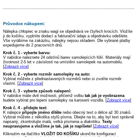
Průvodce nákupem:
Nálepka
chłopiec w znaku wagi
se objednává ve čtyřech krocích. Vložíte
ji do košíku, vyplníte dodací a fakturační údaje a objednávku odešlete.
Vše vyrábíme na zakázku, nálepky nejsou skladem. Dle vybrané platby
expedujeme do 2 pracovních dnů.
Krok č. 1 - vyberte barvu:
V nabídce naleznete 24 odstínů barev samolepících fólií. Materiály mají
životnost 2-5 let v závislosti na umístění samolepek na automobilu.
[
Zobrazit více
]
Krok č. 2 - vyberte rozměr samolepky na auto:
Vybírat můžete z přednastavených rozměrů nebo si zvolíte rozměr
vlastní. [
Zobrazit více
]
Krok č. 3 - vyberte způsob nalepení:
V nabídce máte dvě možnosti, přičemž volbu
tak jak je vyobrazena
budete vybírat pro lepení samolepky na karoserii vozidla. [
Zobrazit více
]
Krok č. 4 - přidejte text:
K nálepce
připojte jméno dítěte
nebo obecný text o délce až 30 znaků.
Vybírat můžete z několika stylů písma. Dbejte na to, aby byl text správně
napsaný, zkontrolujte malá, velká písmena a diakritiku.
Texty
neupravujeme a vložíme je tak, jak je napíšete!
[
Zobrazit více
]
Kliknutím na tlačítko
VLOŽIT DO KOŠÍKU
ukončíte konfiguraci