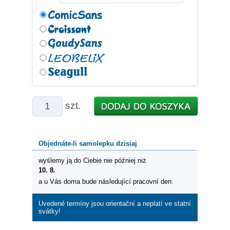
szt.
Objednáte-li samolepku dzisiaj
wyślemy ją do Ciebie nie później niż
10. 8.
a u Vás doma bude následující pracovní den.
Uvedené termíny jsou orientační a neplatí ve statní
svátky!