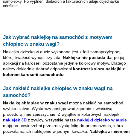
samolepky. Po vyplnění dodacích a fakturačních údajů objednávku
odešlete.
Jak wybrać naklejkę na samochód z motywem
chłopiec w znaku wagi
?
Naklejka dziecko w aucie wykonana jest z folii samoprzylepnej,
której trwałość wynosi trzy lata.
Naklejka nie posiada tła
, po jej
aplikacji na karoserii pozostanie jedynie kolorowy motyw. Dlatego
należy dokładnie dobrać odpowiedni
kontrast koloru naklejki z
kolorem karoserii samochodu
.
Jak nakleić naklejkę
chłopiec w znaku wagi
na
samochód?
Naklejkę
chłopiec w znaku wagi
można nakleić na samochód
szybko i łatwo. Wystarczy postępować zgodnie z właściwą
procedurą i nie spieszyć się. Z wyjątkiem kolorowych naklejek i
naklejek 3D
z żywicy, wszystkie nasze
naklejki dziecko w aucie
mają na powierzchni przezroczystą folię do przenoszenia, która
pozwala na ich naklejenie w jednym kawałku.
Naklejka z imieniem