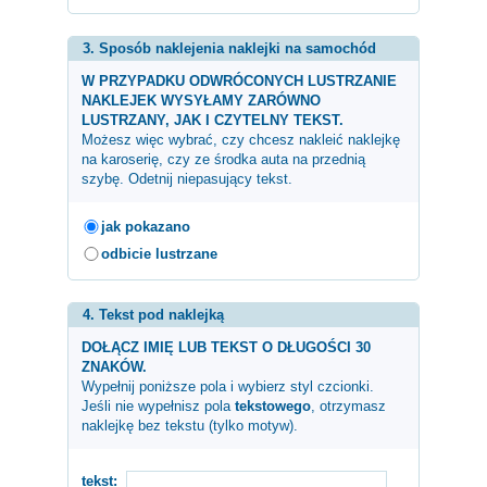
3. Sposób naklejenia naklejki na samochód
W PRZYPADKU ODWRÓCONYCH LUSTRZANIE
NAKLEJEK WYSYŁAMY ZARÓWNO
LUSTRZANY, JAK I CZYTELNY TEKST.
Możesz więc wybrać, czy chcesz nakleić naklejkę
na karoserię, czy ze środka auta na przednią
szybę. Odetnij niepasujący tekst.
jak pokazano
odbicie lustrzane
4. Tekst pod naklejką
DOŁĄCZ IMIĘ LUB TEKST O DŁUGOŚCI 30
ZNAKÓW.
Wypełnij poniższe pola i wybierz styl czcionki.
Jeśli nie wypełnisz pola
tekstowego
, otrzymasz
naklejkę bez tekstu (tylko motyw).
tekst: