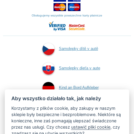
Obsługujemy wszystkie powszechne karty płatnicze
Samolepky dítě v autě
Samolepky dieťa v aute
Kind an Bord Aufkleber
Aby wszystko działało tak, jak należy
Naklejki dziecko w
Korzystamy z plików cookie, aby zakupy w naszym
sklepie były bezpieczne i bezproblemowe. Niektóre są
konieczne, inne zaś pomagają ulepszać świadczone
aucie
przez nas usługi. Czy chcesz
ustawić pliki cookie
, czy
zgadzasz się na użycie wszystkich?