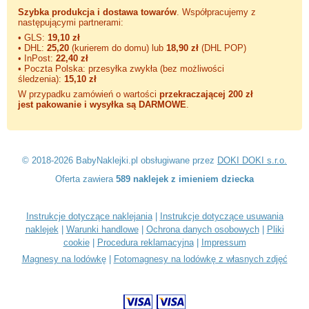
Szybka produkcja i dostawa towarów
. Współpracujemy z
następującymi partnerami:
• GLS:
19,10 zł
• DHL:
25,20
(kurierem do domu) lub
18,90 zł
(DHL POP)
• InPost:
22,40 zł
• Poczta Polska: przesyłka zwykła (bez możliwości
śledzenia):
15,10 zł
W przypadku zamówień o wartości
przekraczającej 200 zł
jest pakowanie i wysyłka są DARMOWE
.
© 2018-2026 BabyNaklejki.pl obsługiwane przez
DOKI DOKI s.r.o.
Oferta zawiera
589 naklejek z imieniem dziecka
Instrukcje dotyczące naklejania
|
Instrukcje dotyczące usuwania
naklejek
|
Warunki handlowe
|
Ochrona danych osobowych
|
Pliki
cookie
|
Procedura reklamacyjna
|
Impressum
Magnesy na lodówkę
|
Fotomagnesy na lodówkę z własnych zdjęć