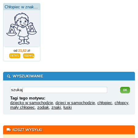
Chłopiec w znaku wagi
od
21,62
zł
Tagi tego motywu:
dziecko w samochodzie
,
dzieci w samochodzie
,
chłopiec
,
chłopcy
,
mały chłopiec
,
zodiak
,
znaki
,
łuski