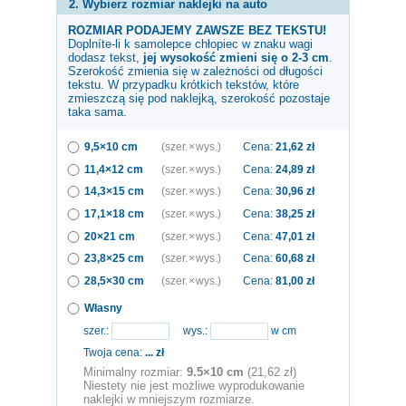
2. Wybierz rozmiar naklejki na auto
ROZMIAR PODAJEMY ZAWSZE BEZ TEKSTU!
Doplníte-li k samolepce
chłopiec w znaku wagi
dodasz tekst,
jej wysokość zmieni się o 2-3 cm
.
Szerokość zmienia się w zależności od długości
tekstu. W przypadku krótkich tekstów, które
zmieszczą się pod naklejką, szerokość pozostaje
taka sama.
9,5×10 cm
(szer. × wys.)
Cena:
21,62
zł
11,4×12 cm
(szer. × wys.)
Cena:
24,89
zł
14,3×15 cm
(szer. × wys.)
Cena:
30,96
zł
17,1×18 cm
(szer. × wys.)
Cena:
38,25
zł
20×21 cm
(szer. × wys.)
Cena:
47,01
zł
23,8×25 cm
(szer. × wys.)
Cena:
60,68
zł
28,5×30 cm
(szer. × wys.)
Cena:
81,00
zł
Własny
szer.:
wys.:
w cm
Twoja cena:
...
zł
Minimalny rozmiar:
9.5×10 cm
(21,62 zł)
Niestety nie jest możliwe wyprodukowanie
naklejki w mniejszym rozmiarze.