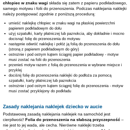
chłopiec w znaku wagi
składa się zatem z papieru podkładowego,
samego motywu i folii do przenoszenia. Podczas naklejania naklejki
należy postępować zgodnie z poniższą procedurą:
umieść naklejkę
chłopiec w znaku wagi
na płaskiej powierzchni
papierem podkładowym do dołu
użyj szpatułki, karty płatniczej lub paznokcia, aby dokładnie i mocno
docisnąć folię do przenoszenia do motywu
następnie odwróć naklejkę i połóż ją folią do przenoszenia do dołu
(stroną z papierem podkładowym do góry)
ostrożnie i pod ostrym kątem ściągnij papier podkładowy - motyw
musi zostać na folii do przenoszenia
przenieś motyw razem z folią do przenoszenia w wybrane miejsce i
przyklej
dociśnij folię do przenoszenia naklejki do podłoża za pomocą
szpatułki, karty płatniczej lub paznokcia
ostrożnie i pod ostrym kątem ściągnij folię do przenoszenia - motyw
musi zostać przyklejony do podkładu
Zasady naklejania naklejek dziecko w aucie
Podstawową zasadą naklejania naklejek na samochód jest
cierpliwość!
Folia do przenoszenia na słabszą przyczepność
–
nie jest to jej wada, ale cecha. Nierówne naklejki trzeba