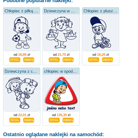
Podobne popularne naklejki:
Chłopiec z piłką nożną
Dziewczyna w Wadze
Chłopiec z pluszowym misiem
od
18,89
zł
od
21,70
zł
od
19,20
zł
Dziewczyna z chłopcem
chłopiec w spodniach dresowych
od
22,01
zł
od
135,30
zł
Ostatnio oglądane naklejki na samochód: