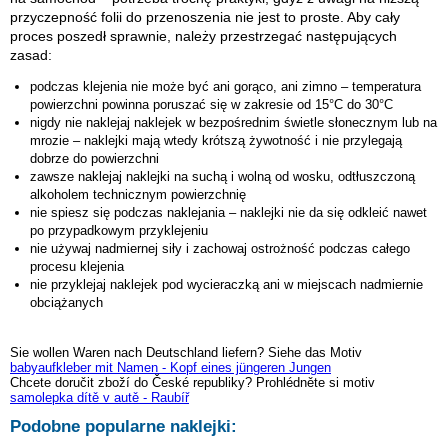
przyczepność folii do przenoszenia nie jest to proste. Aby cały
proces poszedł sprawnie, należy przestrzegać następujących
zasad:
podczas klejenia nie może być ani gorąco, ani zimno – temperatura
powierzchni powinna poruszać się w zakresie od 15°C do 30°C
nigdy nie naklejaj naklejek w bezpośrednim świetle słonecznym lub na
mrozie – naklejki mają wtedy krótszą żywotność i nie przylegają
dobrze do powierzchni
zawsze naklejaj naklejki na suchą i wolną od wosku, odtłuszczoną
alkoholem technicznym powierzchnię
nie spiesz się podczas naklejania – naklejki nie da się odkleić nawet
po przypadkowym przyklejeniu
nie używaj nadmiernej siły i zachowaj ostrożność podczas całego
procesu klejenia
nie przyklejaj naklejek pod wycieraczką ani w miejscach nadmiernie
obciążanych
Sie wollen Waren nach Deutschland liefern? Siehe das Motiv
babyaufkleber mit Namen - Kopf eines jüngeren Jungen
Chcete doručit zboží do České republiky? Prohlédněte si motiv
samolepka dítě v autě - Raubíř
Podobne popularne naklejki: