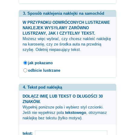
3. Sposób naklejenia naklejki na samochód
W PRZYPADKU ODWRÓCONYCH LUSTRZANIE
NAKLEJEK WYSYŁAMY ZARÓWNO
LUSTRZANY, JAK I CZYTELNY TEKST.
Możesz więc wybrać, czy chcesz nakleić naklejkę
na karoserię, czy ze środka auta na przednią
szybę. Odetnij niepasujący tekst.
jak pokazano
odbicie lustrzane
4. Tekst pod naklejką
DOŁĄCZ IMIĘ LUB TEKST O DŁUGOŚCI 30
ZNAKÓW.
Wypełnij poniższe pola i wybierz styl czcionki.
Jeśli nie wypełnisz pola
tekstowego
, otrzymasz
naklejkę bez tekstu (tylko motyw).
tekst: