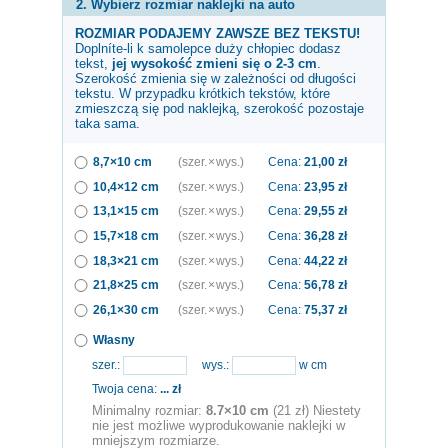
2. Wybierz rozmiar naklejki na auto
ROZMIAR PODAJEMY ZAWSZE BEZ TEKSTU!
Doplníte-li k samolepce
duży chłopiec
dodasz
tekst,
jej wysokość zmieni się o 2-3 cm
.
Szerokość zmienia się w zależności od długości
tekstu. W przypadku krótkich tekstów, które
zmieszczą się pod naklejką, szerokość pozostaje
taka sama.
8,7×10 cm
(szer. × wys.)
Cena:
21,00
zł
10,4×12 cm
(szer. × wys.)
Cena:
23,95
zł
13,1×15 cm
(szer. × wys.)
Cena:
29,55
zł
15,7×18 cm
(szer. × wys.)
Cena:
36,28
zł
18,3×21 cm
(szer. × wys.)
Cena:
44,22
zł
21,8×25 cm
(szer. × wys.)
Cena:
56,78
zł
26,1×30 cm
(szer. × wys.)
Cena:
75,37
zł
Własny
szer.:
wys.:
w cm
Twoja cena:
...
zł
Minimalny rozmiar:
8.7×10 cm
(21 zł) Niestety
nie jest możliwe wyprodukowanie naklejki w
mniejszym rozmiarze.