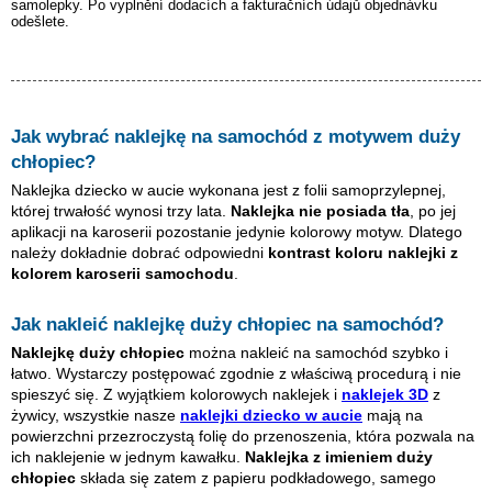
samolepky. Po vyplnění dodacích a fakturačních údajů objednávku
odešlete.
Jak wybrać naklejkę na samochód z motywem
duży
chłopiec
?
Naklejka dziecko w aucie wykonana jest z folii samoprzylepnej,
której trwałość wynosi trzy lata.
Naklejka nie posiada tła
, po jej
aplikacji na karoserii pozostanie jedynie kolorowy motyw. Dlatego
należy dokładnie dobrać odpowiedni
kontrast koloru naklejki z
kolorem karoserii samochodu
.
Jak nakleić naklejkę
duży chłopiec
na samochód?
Naklejkę
duży chłopiec
można nakleić na samochód szybko i
łatwo. Wystarczy postępować zgodnie z właściwą procedurą i nie
spieszyć się. Z wyjątkiem kolorowych naklejek i
naklejek 3D
z
żywicy, wszystkie nasze
naklejki dziecko w aucie
mają na
powierzchni przezroczystą folię do przenoszenia, która pozwala na
ich naklejenie w jednym kawałku.
Naklejka z imieniem
duży
chłopiec
składa się zatem z papieru podkładowego, samego