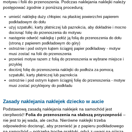
motywu i folii do przenoszenia. Podczas naklejania naklejki należy
postępować zgodnie z poniższą procedurą:
umieść naklejkę
duży chłopiec
na płaskiej powierzchni papierem
podkładowym do dołu
użyj szpatułki, karty płatniczej lub paznokcia, aby dokładnie i mocno
docisnąć folię do przenoszenia do motywu
następnie odwróć naklejkę i połóż ją folią do przenoszenia do dołu
(stroną z papierem podkładowym do góry)
ostrożnie i pod ostrym kątem ściągnij papier podkładowy - motyw
musi zostać na folii do przenoszenia
przenieś motyw razem z folią do przenoszenia w wybrane miejsce i
przyklej
dociśnij folię do przenoszenia naklejki do podłoża za pomocą
szpatułki, karty płatniczej lub paznokcia
ostrożnie i pod ostrym kątem ściągnij folię do przenoszenia - motyw
musi zostać przyklejony do podkładu
Zasady naklejania naklejek dziecko w aucie
Podstawową zasadą naklejania naklejek na samochód jest
cierpliwość!
Folia do przenoszenia na słabszą przyczepność
–
nie jest to jej wada, ale cecha. Nierówne naklejki trzeba
odpowiednio docisnąć, aby przenieść je z papieru podkładowego
na samochód – potrzeba trochę praktyki, gdyż z uwagi na niższą