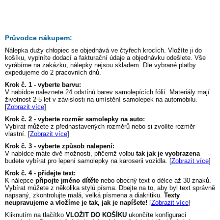
Průvodce nákupem:
Nálepka
duży chłopiec
se objednává ve čtyřech krocích. Vložíte ji do
košíku, vyplníte dodací a fakturační údaje a objednávku odešlete. Vše
vyrábíme na zakázku, nálepky nejsou skladem. Dle vybrané platby
expedujeme do 2 pracovních dnů.
Krok č. 1 - vyberte barvu:
V nabídce naleznete 24 odstínů barev samolepících fólií. Materiály mají
životnost 2-5 let v závislosti na umístění samolepek na automobilu.
[
Zobrazit více
]
Krok č. 2 - vyberte rozměr samolepky na auto:
Vybírat můžete z přednastavených rozměrů nebo si zvolíte rozměr
vlastní. [
Zobrazit více
]
Krok č. 3 - vyberte způsob nalepení:
V nabídce máte dvě možnosti, přičemž volbu
tak jak je vyobrazena
budete vybírat pro lepení samolepky na karoserii vozidla. [
Zobrazit více
]
Krok č. 4 - přidejte text:
K nálepce
připojte jméno dítěte
nebo obecný text o délce až 30 znaků.
Vybírat můžete z několika stylů písma. Dbejte na to, aby byl text správně
napsaný, zkontrolujte malá, velká písmena a diakritiku.
Texty
neupravujeme a vložíme je tak, jak je napíšete!
[
Zobrazit více
]
Kliknutím na tlačítko
VLOŽIT DO KOŠÍKU
ukončíte konfiguraci