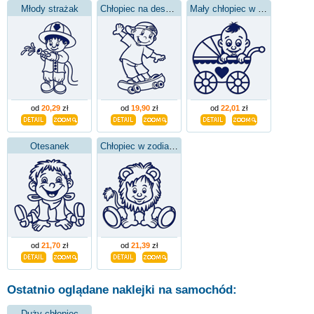
Młody strażak
Chłopiec na deskorolce
Mały chłopiec w wózku
od
20,29
zł
od
19,90
zł
od
22,01
zł
Otesanek
Chłopiec w zodiaku Lwa
od
21,70
zł
od
21,39
zł
Ostatnio oglądane naklejki na samochód:
Duży chłopiec