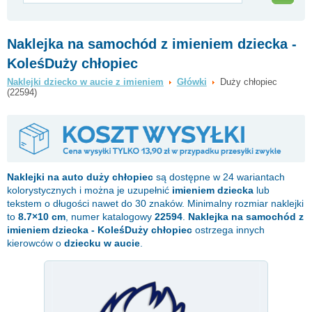
Naklejka na samochód z imieniem dziecka -
KoleśDuży chłopiec
Naklejki dziecko w aucie z imieniem
Główki
Duży chłopiec
(22594)
Naklejki na auto
duży chłopiec
są dostępne w 24 wariantach
kolorystycznych i można je uzupełnić
imieniem dziecka
lub
tekstem o długości nawet do 30 znaków. Minimalny rozmiar naklejki
to
8.7×10 cm
, numer katalogowy
22594
.
Naklejka na samochód z
imieniem dziecka - KoleśDuży chłopiec
ostrzega innych
kierowców o
dziecku w aucie
.