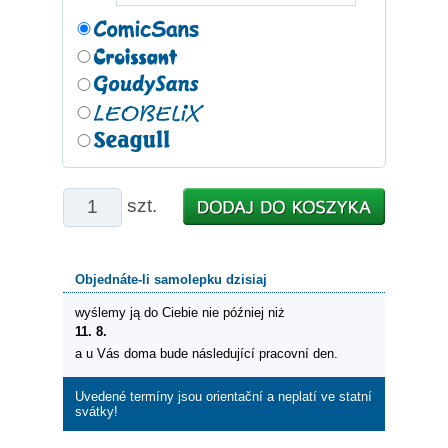
szt.
Objednáte-li samolepku dzisiaj
wyślemy ją do Ciebie nie później niż
11. 8.
a u Vás doma bude následující pracovní den.
Uvedené termíny jsou orientační a neplatí ve statní
svátky!