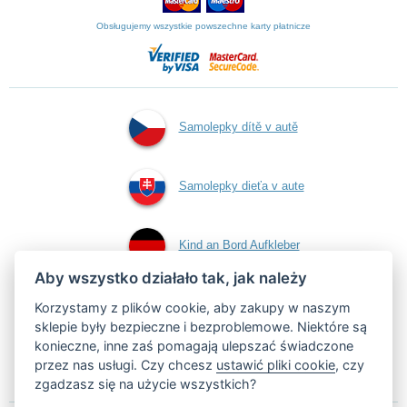
Obsługujemy wszystkie powszechne karty płatnicze
Samolepky dítě v autě
Samolepky dieťa v aute
Kind an Bord Aufkleber
Aby wszystko działało tak, jak należy
Naklejki dziecko w
Korzystamy z plików cookie, aby zakupy w naszym
sklepie były bezpieczne i bezproblemowe. Niektóre są
konieczne, inne zaś pomagają ulepszać świadczone
aucie
przez nas usługi. Czy chcesz
ustawić pliki cookie
, czy
zgadzasz się na użycie wszystkich?