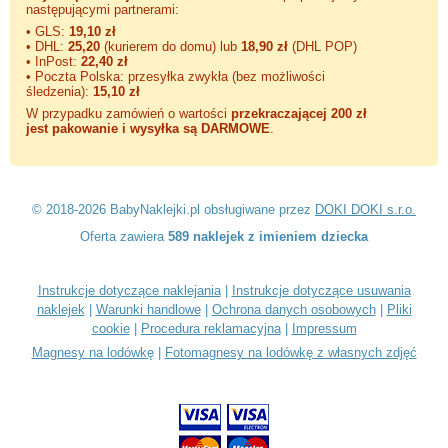
następującymi partnerami:
• GLS:
19,10 zł
• DHL:
25,20
(kurierem do domu) lub
18,90 zł
(DHL POP)
• InPost:
22,40 zł
• Poczta Polska: przesyłka zwykła (bez możliwości
śledzenia):
15,10 zł
W przypadku zamówień o wartości
przekraczającej 200 zł
jest pakowanie i wysyłka są DARMOWE
.
© 2018-2026 BabyNaklejki.pl obsługiwane przez
DOKI DOKI s.r.o.
Oferta zawiera
589 naklejek z imieniem dziecka
Instrukcje dotyczące naklejania
|
Instrukcje dotyczące usuwania
naklejek
|
Warunki handlowe
|
Ochrona danych osobowych
|
Pliki
cookie
|
Procedura reklamacyjna
|
Impressum
Magnesy na lodówkę
|
Fotomagnesy na lodówkę z własnych zdjęć