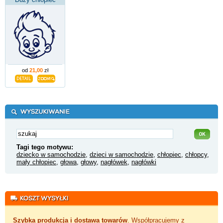
od
21,00
zł
Tagi tego motywu:
dziecko w samochodzie
,
dzieci w samochodzie
,
chłopiec
,
chłopcy
,
mały chłopiec
,
głowa
,
głowy
,
nagłówek
,
nagłówki
Szybka produkcja i dostawa towarów
. Współpracujemy z