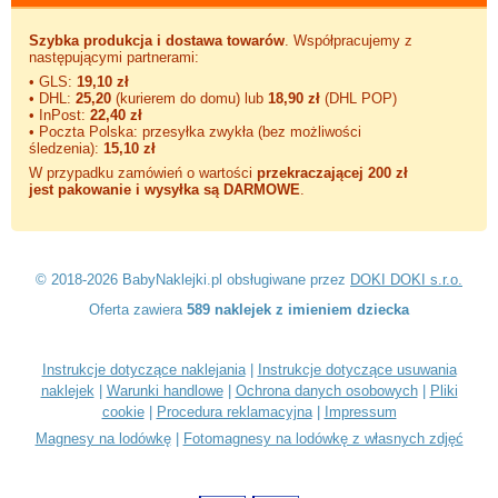
Szybka produkcja i dostawa towarów
. Współpracujemy z
następującymi partnerami:
• GLS:
19,10 zł
• DHL:
25,20
(kurierem do domu) lub
18,90 zł
(DHL POP)
• InPost:
22,40 zł
• Poczta Polska: przesyłka zwykła (bez możliwości
śledzenia):
15,10 zł
W przypadku zamówień o wartości
przekraczającej 200 zł
jest pakowanie i wysyłka są DARMOWE
.
© 2018-2026 BabyNaklejki.pl obsługiwane przez
DOKI DOKI s.r.o.
Oferta zawiera
589 naklejek z imieniem dziecka
Instrukcje dotyczące naklejania
|
Instrukcje dotyczące usuwania
naklejek
|
Warunki handlowe
|
Ochrona danych osobowych
|
Pliki
cookie
|
Procedura reklamacyjna
|
Impressum
Magnesy na lodówkę
|
Fotomagnesy na lodówkę z własnych zdjęć