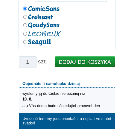
szt.
Objednáte-li samolepku dzisiaj
wyślemy ją do Ciebie nie później niż
10. 8.
a u Vás doma bude následující pracovní den.
Uvedené termíny jsou orientační a neplatí ve statní
svátky!