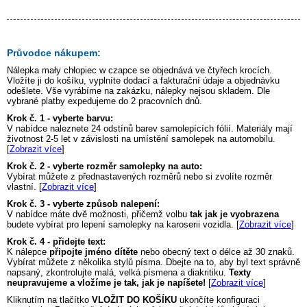
Průvodce nákupem:
Nálepka
mały chłopiec w czapce
se objednává ve čtyřech krocích.
Vložíte ji do košíku, vyplníte dodací a fakturační údaje a objednávku
odešlete. Vše vyrábíme na zakázku, nálepky nejsou skladem. Dle
vybrané platby expedujeme do 2 pracovních dnů.
Krok č. 1 - vyberte barvu:
V nabídce naleznete 24 odstínů barev samolepících fólií. Materiály mají
životnost 2-5 let v závislosti na umístění samolepek na automobilu.
[
Zobrazit více
]
Krok č. 2 - vyberte rozměr samolepky na auto:
Vybírat můžete z přednastavených rozměrů nebo si zvolíte rozměr
vlastní. [
Zobrazit více
]
Krok č. 3 - vyberte způsob nalepení:
V nabídce máte dvě možnosti, přičemž volbu
tak jak je vyobrazena
budete vybírat pro lepení samolepky na karoserii vozidla. [
Zobrazit více
]
Krok č. 4 - přidejte text:
K nálepce
připojte jméno dítěte
nebo obecný text o délce až 30 znaků.
Vybírat můžete z několika stylů písma. Dbejte na to, aby byl text správně
napsaný, zkontrolujte malá, velká písmena a diakritiku.
Texty
neupravujeme a vložíme je tak, jak je napíšete!
[
Zobrazit více
]
Kliknutím na tlačítko
VLOŽIT DO KOŠÍKU
ukončíte konfiguraci