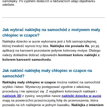
samolepky. Po vyplnění dodacích a fakturačních údajů objednávku
odešlete.
Jak wybrać naklejkę na samochód z motywem
mały
chłopiec w czapce
?
Naklejka dziecko w aucie wykonana jest z folii samoprzylepnej,
której trwałość wynosi trzy lata.
Naklejka nie posiada tła
, po jej
aplikacji na karoserii pozostanie jedynie kolorowy motyw. Dlatego
należy dokładnie dobrać odpowiedni
kontrast koloru naklejki z
kolorem karoserii samochodu
.
Jak nakleić naklejkę
mały chłopiec w czapce
na
samochód?
Naklejkę
mały chłopiec w czapce
można nakleić na samochód
szybko i łatwo. Wystarczy postępować zgodnie z właściwą
procedurą i nie spieszyć się. Z wyjątkiem kolorowych naklejek i
naklejek 3D
z żywicy, wszystkie nasze
naklejki dziecko w aucie
mają na powierzchni przezroczystą folię do przenoszenia, która
pozwala na ich naklejenie w jednym kawałku.
Naklejka z imieniem