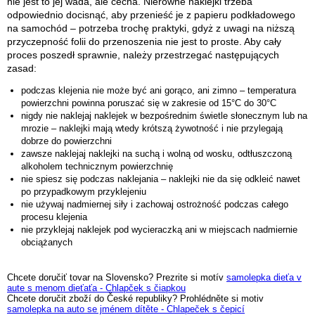
nie jest to jej wada, ale cecha. Nierówne naklejki trzeba
odpowiednio docisnąć, aby przenieść je z papieru podkładowego
na samochód – potrzeba trochę praktyki, gdyż z uwagi na niższą
przyczepność folii do przenoszenia nie jest to proste. Aby cały
proces poszedł sprawnie, należy przestrzegać następujących
zasad:
podczas klejenia nie może być ani gorąco, ani zimno – temperatura
powierzchni powinna poruszać się w zakresie od 15°C do 30°C
nigdy nie naklejaj naklejek w bezpośrednim świetle słonecznym lub na
mrozie – naklejki mają wtedy krótszą żywotność i nie przylegają
dobrze do powierzchni
zawsze naklejaj naklejki na suchą i wolną od wosku, odtłuszczoną
alkoholem technicznym powierzchnię
nie spiesz się podczas naklejania – naklejki nie da się odkleić nawet
po przypadkowym przyklejeniu
nie używaj nadmiernej siły i zachowaj ostrożność podczas całego
procesu klejenia
nie przyklejaj naklejek pod wycieraczką ani w miejscach nadmiernie
obciążanych
Chcete doručiť tovar na Slovensko? Prezrite si motív
samolepka dieťa v
aute s menom dieťaťa - Chlapček s čiapkou
Chcete doručit zboží do České republiky? Prohlédněte si motiv
samolepka na auto se jménem dítěte - Chlapeček s čepicí