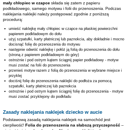
mały chłopiec w czapce
składa się zatem z papieru
podkładowego, samego motywu i folii do przenoszenia. Podczas
naklejania naklejki należy postępować zgodnie z poniższą
procedurą:
umieść naklejkę
mały chłopiec w czapce
na płaskiej powierzchni
papierem podkładowym do dołu
użyj szpatułki, karty płatniczej lub paznokcia, aby dokładnie i mocno
docisnąć folię do przenoszenia do motywu
następnie odwróć naklejkę i połóż ją folią do przenoszenia do dołu
(stroną z papierem podkładowym do góry)
ostrożnie i pod ostrym kątem ściągnij papier podkładowy - motyw
musi zostać na folii do przenoszenia
przenieś motyw razem z folią do przenoszenia w wybrane miejsce i
przyklej
dociśnij folię do przenoszenia naklejki do podłoża za pomocą
szpatułki, karty płatniczej lub paznokcia
ostrożnie i pod ostrym kątem ściągnij folię do przenoszenia - motyw
musi zostać przyklejony do podkładu
Zasady naklejania naklejek dziecko w aucie
Podstawową zasadą naklejania naklejek na samochód jest
cierpliwość!
Folia do przenoszenia na słabszą przyczepność
–