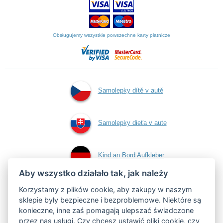
Obsługujemy wszystkie powszechne karty płatnicze
Samolepky dítě v autě
Samolepky dieťa v aute
Kind an Bord Aufkleber
Aby wszystko działało tak, jak należy
Naklejki dziecko w
Korzystamy z plików cookie, aby zakupy w naszym
sklepie były bezpieczne i bezproblemowe. Niektóre są
konieczne, inne zaś pomagają ulepszać świadczone
aucie
przez nas usługi. Czy chcesz
ustawić pliki cookie
, czy