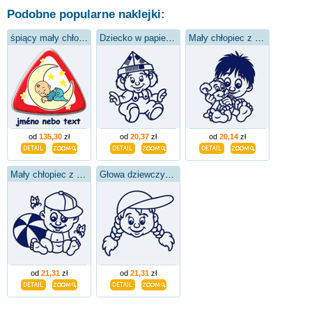
Podobne popularne naklejki:
śpiący mały chłopiec
Dziecko w papierowej czapce
Mały chłopiec z niedźwiedziem
od
135,30
zł
od
20,37
zł
od
20,14
zł
Mały chłopiec z balonem
Głowa dziewczynki w kapeluszu
od
21,31
zł
od
21,31
zł