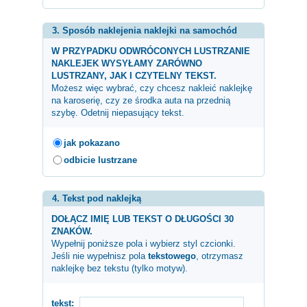
3. Sposób naklejenia naklejki na samochód
W PRZYPADKU ODWRÓCONYCH LUSTRZANIE
NAKLEJEK WYSYŁAMY ZARÓWNO
LUSTRZANY, JAK I CZYTELNY TEKST.
Możesz więc wybrać, czy chcesz nakleić naklejkę
na karoserię, czy ze środka auta na przednią
szybę. Odetnij niepasujący tekst.
jak pokazano
odbicie lustrzane
4. Tekst pod naklejką
DOŁĄCZ IMIĘ LUB TEKST O DŁUGOŚCI 30
ZNAKÓW.
Wypełnij poniższe pola i wybierz styl czcionki.
Jeśli nie wypełnisz pola
tekstowego
, otrzymasz
naklejkę bez tekstu (tylko motyw).
tekst: