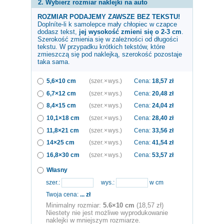
2. Wybierz rozmiar naklejki na auto
ROZMIAR PODAJEMY ZAWSZE BEZ TEKSTU!
Doplníte-li k samolepce
mały chłopiec w czapce
dodasz tekst,
jej wysokość zmieni się o 2-3 cm
.
Szerokość zmienia się w zależności od długości
tekstu. W przypadku krótkich tekstów, które
zmieszczą się pod naklejką, szerokość pozostaje
taka sama.
5,6×10 cm
(szer. × wys.)
Cena:
18,57
zł
6,7×12 cm
(szer. × wys.)
Cena:
20,48
zł
8,4×15 cm
(szer. × wys.)
Cena:
24,04
zł
10,1×18 cm
(szer. × wys.)
Cena:
28,40
zł
11,8×21 cm
(szer. × wys.)
Cena:
33,56
zł
14×25 cm
(szer. × wys.)
Cena:
41,54
zł
16,8×30 cm
(szer. × wys.)
Cena:
53,57
zł
Własny
szer.:
wys.:
w cm
Twoja cena:
...
zł
Minimalny rozmiar:
5.6×10 cm
(18,57 zł)
Niestety nie jest możliwe wyprodukowanie
naklejki w mniejszym rozmiarze.