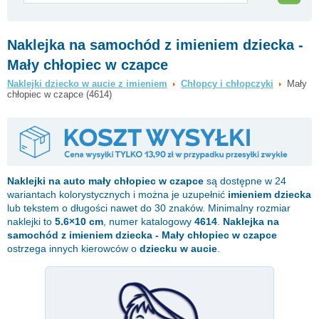
Naklejka na samochód z imieniem dziecka -
Mały chłopiec w czapce
Naklejki dziecko w aucie z imieniem
Chłopcy i chłopczyki
Mały
chłopiec w czapce (4614)
Naklejki na auto
mały chłopiec w czapce
są dostępne w 24
wariantach kolorystycznych i można je uzupełnić
imieniem dziecka
lub tekstem o długości nawet do 30 znaków. Minimalny rozmiar
naklejki to
5.6×10 cm
, numer katalogowy
4614
.
Naklejka na
samochód z imieniem dziecka - Mały chłopiec w czapce
ostrzega innych kierowców o
dziecku w aucie
.