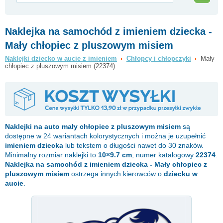
Naklejka na samochód z imieniem dziecka -
Mały chłopiec z pluszowym misiem
Naklejki dziecko w aucie z imieniem
Chłopcy i chłopczyki
Mały
chłopiec z pluszowym misiem (22374)
Naklejki na auto
mały chłopiec z pluszowym misiem
są
dostępne w 24 wariantach kolorystycznych i można je uzupełnić
imieniem dziecka
lub tekstem o długości nawet do 30 znaków.
Minimalny rozmiar naklejki to
10×9.7 cm
, numer katalogowy
22374
.
Naklejka na samochód z imieniem dziecka - Mały chłopiec z
pluszowym misiem
ostrzega innych kierowców o
dziecku w
aucie
.