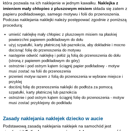
która pozwala na ich naklejenie w jednym kawałku.
Naklejka z
imieniem
mały chłopiec z pluszowym misiem
składa się zatem z
papieru podkładowego, samego motywu i folii do przenoszenia.
Podczas naklejania naklejki należy postępować zgodnie z poniższą
procedurą:
umieść naklejkę
mały chłopiec z pluszowym misiem
na płaskiej
powierzchni papierem podkładowym do dołu
użyj szpatułki, karty płatniczej lub paznokcia, aby dokładnie i mocno
docisnąć folię do przenoszenia do motywu
następnie odwróć naklejkę i połóż ją folią do przenoszenia do dołu
(stroną z papierem podkładowym do góry)
ostrożnie i pod ostrym kątem ściągnij papier podkładowy - motyw
musi zostać na folii do przenoszenia
przenieś motyw razem z folią do przenoszenia w wybrane miejsce i
przyklej
dociśnij folię do przenoszenia naklejki do podłoża za pomocą
szpatułki, karty płatniczej lub paznokcia
ostrożnie i pod ostrym kątem ściągnij folię do przenoszenia - motyw
musi zostać przyklejony do podkładu
Zasady naklejania naklejek dziecko w aucie
Podstawową zasadą naklejania naklejek na samochód jest