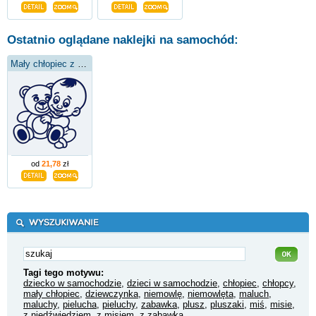
Ostatnio oglądane naklejki na samochód:
Mały chłopiec z pluszowym misiem
od
21,78
zł
Tagi tego motywu:
dziecko w samochodzie
,
dzieci w samochodzie
,
chłopiec
,
chłopcy
,
mały chłopiec
,
dziewczynka
,
niemowlę
,
niemowlęta
,
maluch
,
maluchy
,
pielucha
,
pieluchy
,
zabawka
,
plusz
,
pluszaki
,
miś
,
misie
,
z niedźwiedziem
,
z misiem
,
z zabawką