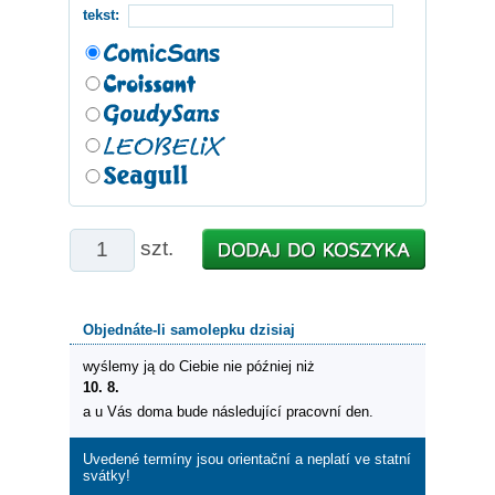
tekst:
szt.
Objednáte-li samolepku dzisiaj
wyślemy ją do Ciebie nie później niż
10. 8.
a u Vás doma bude následující pracovní den.
Uvedené termíny jsou orientační a neplatí ve statní
svátky!