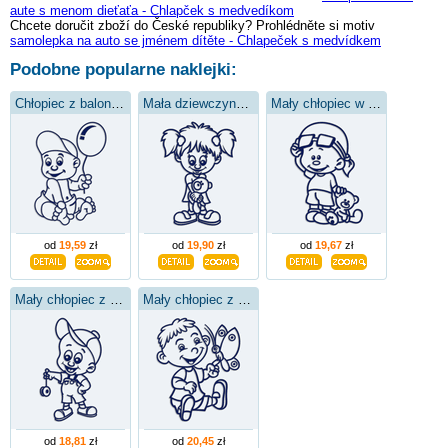
aute s menom dieťaťa - Chlapček s medvedíkom
Chcete doručit zboží do České republiky? Prohlédněte si motiv
samolepka na auto se jménem dítěte - Chlapeček s medvídkem
Podobne popularne naklejki:
Chłopiec z balonem
Mała dziewczynka z pluszowym misiem
Mały chłopiec w okularach
od
19,59
zł
od
19,90
zł
od
19,67
zł
Mały chłopiec z zabawką
Mały chłopiec z motylem
od
18,81
zł
od
20,45
zł