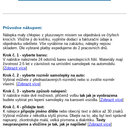
Průvodce nákupem:
Nálepka
mały chłopiec z pluszowym misiem
se objednává ve čtyřech
krocích. Vložíte ji do košíku, vyplníte dodací a fakturační údaje a
objednávku odešlete. Vše vyrábíme na zakázku, nálepky nejsou
skladem. Dle vybrané platby expedujeme do 2 pracovních dnů.
Krok č. 1 - vyberte barvu:
V nabídce naleznete 24 odstínů barev samolepících fólií. Materiály mají
životnost 2-5 let v závislosti na umístění samolepek na automobilu.
[
Zobrazit více
]
Krok č. 2 - vyberte rozměr samolepky na auto:
Vybírat můžete z přednastavených rozměrů nebo si zvolíte rozměr
vlastní. [
Zobrazit více
]
Krok č. 3 - vyberte způsob nalepení:
V nabídce máte dvě možnosti, přičemž volbu
tak jak je vyobrazena
budete vybírat pro lepení samolepky na karoserii vozidla. [
Zobrazit více
]
Krok č. 4 - přidejte text:
K nálepce
připojte jméno dítěte
nebo obecný text o délce až 30 znaků.
Vybírat můžete z několika stylů písma. Dbejte na to, aby byl text správně
napsaný, zkontrolujte malá, velká písmena a diakritiku.
Texty
neupravujeme a vložíme je tak, jak je napíšete!
[
Zobrazit více
]