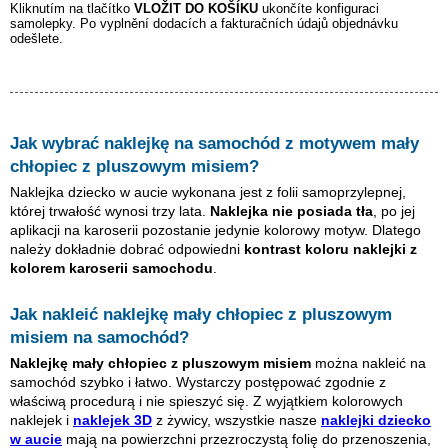
Kliknutím na tlačítko
VLOŽIT DO KOŠÍKU
ukončíte konfiguraci
samolepky. Po vyplnění dodacích a fakturačních údajů objednávku
odešlete.
Jak wybrać naklejkę na samochód z motywem
mały
chłopiec z pluszowym misiem
?
Naklejka dziecko w aucie wykonana jest z folii samoprzylepnej,
której trwałość wynosi trzy lata.
Naklejka nie posiada tła
, po jej
aplikacji na karoserii pozostanie jedynie kolorowy motyw. Dlatego
należy dokładnie dobrać odpowiedni
kontrast koloru naklejki z
kolorem karoserii samochodu
.
Jak nakleić naklejkę
mały chłopiec z pluszowym
misiem
na samochód?
Naklejkę
mały chłopiec z pluszowym misiem
można nakleić na
samochód szybko i łatwo. Wystarczy postępować zgodnie z
właściwą procedurą i nie spieszyć się. Z wyjątkiem kolorowych
naklejek i
naklejek 3D
z żywicy, wszystkie nasze
naklejki dziecko
w aucie
mają na powierzchni przezroczystą folię do przenoszenia,