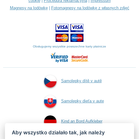
cookie
|
Procedura reklamacyjna
|
Impressum
Magnesy na lodówkę
|
Fotomagnesy na lodówkę z własnych zdjęć
Obsługujemy wszystkie powszechne karty płatnicze
Samolepky dítě v autě
Samolepky dieťa v aute
Kind an Bord Aufkleber
Aby wszystko działało tak, jak należy