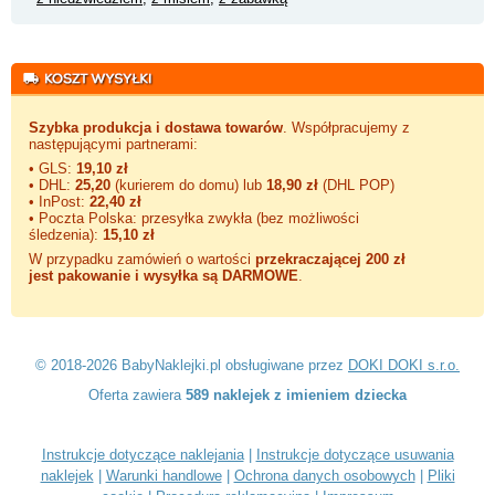
Szybka produkcja i dostawa towarów
. Współpracujemy z
następującymi partnerami:
• GLS:
19,10 zł
• DHL:
25,20
(kurierem do domu) lub
18,90 zł
(DHL POP)
• InPost:
22,40 zł
• Poczta Polska: przesyłka zwykła (bez możliwości
śledzenia):
15,10 zł
W przypadku zamówień o wartości
przekraczającej 200 zł
jest pakowanie i wysyłka są DARMOWE
.
© 2018-2026 BabyNaklejki.pl obsługiwane przez
DOKI DOKI s.r.o.
Oferta zawiera
589 naklejek z imieniem dziecka
Instrukcje dotyczące naklejania
|
Instrukcje dotyczące usuwania
naklejek
|
Warunki handlowe
|
Ochrona danych osobowych
|
Pliki