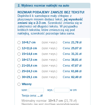
2. Wybierz rozmiar naklejki na auto
ROZMIAR PODAJEMY ZAWSZE BEZ TEKSTU!
Doplníte-li k samolepce
mały chłopiec z
pluszowym misiem
dodasz tekst,
jej wysokość
zmieni się o 2-3 cm
. Szerokość zmienia się w
zależności od długości tekstu. W przypadku
krótkich tekstów, które zmieszczą się pod
naklejką, szerokość pozostaje taka sama.
10×9,7 cm
(szer. × wys.)
Cena:
21,78
zł
12×11,6 cm
(szer. × wys.)
Cena:
25,07
zł
15×14,6 cm
(szer. × wys.)
Cena:
31,31
zł
18×17,5 cm
(szer. × wys.)
Cena:
38,81
zł
21×20,4 cm
(szer. × wys.)
Cena:
47,67
zł
25×24,3 cm
(szer. × wys.)
Cena:
61,66
zł
30×29,1 cm
(szer. × wys.)
Cena:
82,40
zł
Własny
szer.:
wys.:
w cm
Twoja cena:
...
zł
Minimalny rozmiar:
10×9.7 cm
(21,78 zł)
Niestety nie jest możliwe wyprodukowanie