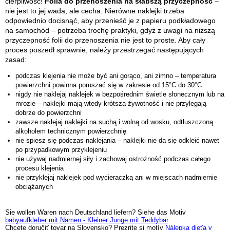
cierpliwość!
Folia do przenoszenia na słabszą przyczepność
–
nie jest to jej wada, ale cecha. Nierówne naklejki trzeba
odpowiednio docisnąć, aby przenieść je z papieru podkładowego
na samochód – potrzeba trochę praktyki, gdyż z uwagi na niższą
przyczepność folii do przenoszenia nie jest to proste. Aby cały
proces poszedł sprawnie, należy przestrzegać następujących
zasad:
podczas klejenia nie może być ani gorąco, ani zimno – temperatura
powierzchni powinna poruszać się w zakresie od 15°C do 30°C
nigdy nie naklejaj naklejek w bezpośrednim świetle słonecznym lub na
mrozie – naklejki mają wtedy krótszą żywotność i nie przylegają
dobrze do powierzchni
zawsze naklejaj naklejki na suchą i wolną od wosku, odtłuszczoną
alkoholem technicznym powierzchnię
nie spiesz się podczas naklejania – naklejki nie da się odkleić nawet
po przypadkowym przyklejeniu
nie używaj nadmiernej siły i zachowaj ostrożność podczas całego
procesu klejenia
nie przyklejaj naklejek pod wycieraczką ani w miejscach nadmiernie
obciążanych
Sie wollen Waren nach Deutschland liefern? Siehe das Motiv
babyaufkleber mit Namen - Kleiner Junge mit Teddybär
Chcete doručiť tovar na Slovensko? Prezrite si motív
Nálepka dieťa v