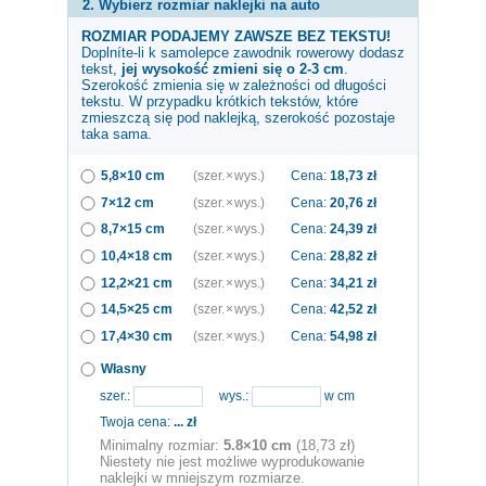
2. Wybierz rozmiar naklejki na auto
ROZMIAR PODAJEMY ZAWSZE BEZ TEKSTU!
Doplníte-li k samolepce
zawodnik rowerowy
dodasz
tekst,
jej wysokość zmieni się o 2-3 cm
.
Szerokość zmienia się w zależności od długości
tekstu. W przypadku krótkich tekstów, które
zmieszczą się pod naklejką, szerokość pozostaje
taka sama.
5,8×10 cm
(szer. × wys.)
Cena:
18,73
zł
7×12 cm
(szer. × wys.)
Cena:
20,76
zł
8,7×15 cm
(szer. × wys.)
Cena:
24,39
zł
10,4×18 cm
(szer. × wys.)
Cena:
28,82
zł
12,2×21 cm
(szer. × wys.)
Cena:
34,21
zł
14,5×25 cm
(szer. × wys.)
Cena:
42,52
zł
17,4×30 cm
(szer. × wys.)
Cena:
54,98
zł
Własny
szer.:
wys.:
w cm
Twoja cena:
...
zł
Minimalny rozmiar:
5.8×10 cm
(18,73 zł)
Niestety nie jest możliwe wyprodukowanie
naklejki w mniejszym rozmiarze.