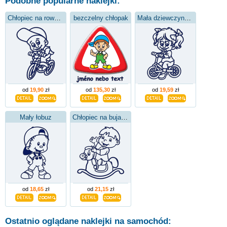
Podobne popularne naklejki:
Chłopiec na rowerze
bezczelny chłopak
Mała dziewczynka na rowerze
od
19,90
zł
od
135,30
zł
od
19,59
zł
Mały łobuz
Chłopiec na bujanym koniu
od
18,65
zł
od
21,15
zł
Ostatnio oglądane naklejki na samochód: