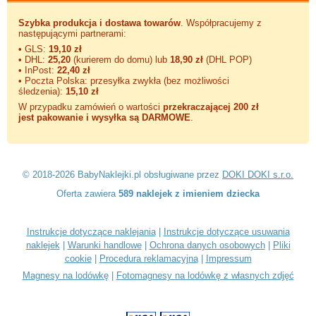
Szybka produkcja i dostawa towarów
. Współpracujemy z
następującymi partnerami:
• GLS:
19,10 zł
• DHL:
25,20
(kurierem do domu) lub
18,90 zł
(DHL POP)
• InPost:
22,40 zł
• Poczta Polska: przesyłka zwykła (bez możliwości
śledzenia):
15,10 zł
W przypadku zamówień o wartości
przekraczającej 200 zł
jest pakowanie i wysyłka są DARMOWE
.
© 2018-2026 BabyNaklejki.pl obsługiwane przez
DOKI DOKI s.r.o.
Oferta zawiera
589 naklejek z imieniem dziecka
Instrukcje dotyczące naklejania
|
Instrukcje dotyczące usuwania
naklejek
|
Warunki handlowe
|
Ochrona danych osobowych
|
Pliki
cookie
|
Procedura reklamacyjna
|
Impressum
Magnesy na lodówkę
|
Fotomagnesy na lodówkę z własnych zdjęć