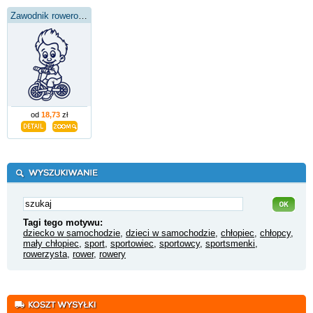
Zawodnik rowerowy
od
18,73
zł
Tagi tego motywu:
dziecko w samochodzie
,
dzieci w samochodzie
,
chłopiec
,
chłopcy
,
mały chłopiec
,
sport
,
sportowiec
,
sportowcy
,
sportsmenki
,
rowerzysta
,
rower
,
rowery