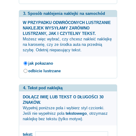
3. Sposób naklejenia naklejki na samochód
W PRZYPADKU ODWRÓCONYCH LUSTRZANIE
NAKLEJEK WYSYŁAMY ZARÓWNO
LUSTRZANY, JAK I CZYTELNY TEKST.
Możesz więc wybrać, czy chcesz nakleić naklejkę
na karoserię, czy ze środka auta na przednią
szybę. Odetnij niepasujący tekst.
jak pokazano
odbicie lustrzane
4. Tekst pod naklejką
DOŁĄCZ IMIĘ LUB TEKST O DŁUGOŚCI 30
ZNAKÓW.
Wypełnij poniższe pola i wybierz styl czcionki.
Jeśli nie wypełnisz pola
tekstowego
, otrzymasz
naklejkę bez tekstu (tylko motyw).
tekst: