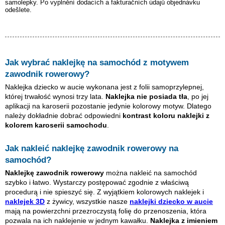
samolepky. Po vyplnění dodacích a fakturačních údajů objednávku
odešlete.
Jak wybrać naklejkę na samochód z motywem
zawodnik rowerowy
?
Naklejka dziecko w aucie wykonana jest z folii samoprzylepnej,
której trwałość wynosi trzy lata.
Naklejka nie posiada tła
, po jej
aplikacji na karoserii pozostanie jedynie kolorowy motyw. Dlatego
należy dokładnie dobrać odpowiedni
kontrast koloru naklejki z
kolorem karoserii samochodu
.
Jak nakleić naklejkę
zawodnik rowerowy
na
samochód?
Naklejkę
zawodnik rowerowy
można nakleić na samochód
szybko i łatwo. Wystarczy postępować zgodnie z właściwą
procedurą i nie spieszyć się. Z wyjątkiem kolorowych naklejek i
naklejek 3D
z żywicy, wszystkie nasze
naklejki dziecko w aucie
mają na powierzchni przezroczystą folię do przenoszenia, która
pozwala na ich naklejenie w jednym kawałku.
Naklejka z imieniem