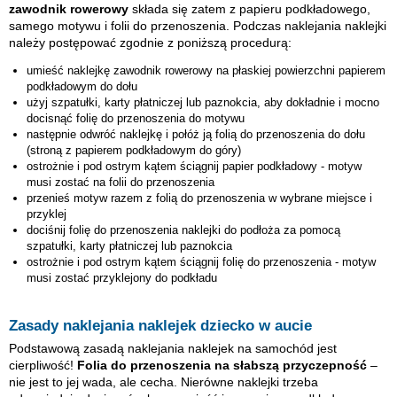
zawodnik rowerowy
składa się zatem z papieru podkładowego,
samego motywu i folii do przenoszenia. Podczas naklejania naklejki
należy postępować zgodnie z poniższą procedurą:
umieść naklejkę
zawodnik rowerowy
na płaskiej powierzchni papierem
podkładowym do dołu
użyj szpatułki, karty płatniczej lub paznokcia, aby dokładnie i mocno
docisnąć folię do przenoszenia do motywu
następnie odwróć naklejkę i połóż ją folią do przenoszenia do dołu
(stroną z papierem podkładowym do góry)
ostrożnie i pod ostrym kątem ściągnij papier podkładowy - motyw
musi zostać na folii do przenoszenia
przenieś motyw razem z folią do przenoszenia w wybrane miejsce i
przyklej
dociśnij folię do przenoszenia naklejki do podłoża za pomocą
szpatułki, karty płatniczej lub paznokcia
ostrożnie i pod ostrym kątem ściągnij folię do przenoszenia - motyw
musi zostać przyklejony do podkładu
Zasady naklejania naklejek dziecko w aucie
Podstawową zasadą naklejania naklejek na samochód jest
cierpliwość!
Folia do przenoszenia na słabszą przyczepność
–
nie jest to jej wada, ale cecha. Nierówne naklejki trzeba