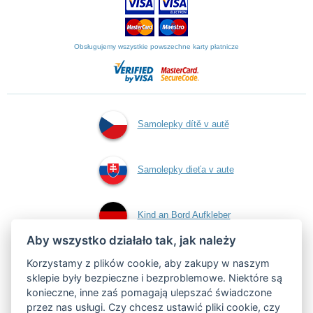
Obsługujemy wszystkie powszechne karty płatnicze
Samolepky dítě v autě
Samolepky dieťa v aute
Kind an Bord Aufkleber
Aby wszystko działało tak, jak należy
Naklejki dziecko w
Korzystamy z plików cookie, aby zakupy w naszym
sklepie były bezpieczne i bezproblemowe. Niektóre są
konieczne, inne zaś pomagają ulepszać świadczone
aucie
przez nas usługi. Czy chcesz
ustawić pliki cookie
, czy