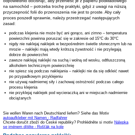
odpowiednio docisnąć, aby przenieść je z papieru podkładowego
na samochód – potrzeba trochę praktyki, gdyż z uwagi na niższą
przyczepność folii do przenoszenia nie jest to proste. Aby cały
proces poszedł sprawnie, należy przestrzegać następujących
zasad:
podczas klejenia nie może być ani gorąco, ani zimno – temperatura
powierzchni powinna poruszać się w zakresie od 15°C do 30°C
nigdy nie naklejaj naklejek w bezpośrednim świetle słonecznym lub na
mrozie – naklejki mają wtedy krótszą żywotność i nie przylegają
dobrze do powierzchni
zawsze naklejaj naklejki na suchą i wolną od wosku, odtłuszczoną
alkoholem technicznym powierzchnię
nie spiesz się podczas naklejania – naklejki nie da się odkleić nawet
po przypadkowym przyklejeniu
nie używaj nadmiernej siły i zachowaj ostrożność podczas całego
procesu klejenia
nie przyklejaj naklejek pod wycieraczką ani w miejscach nadmiernie
obciążanych
Sie wollen Waren nach Deutschland liefern? Siehe das Motiv
autoaufkleber mit Namen - Radfahrer
Chcete doručit zboží do České republiky? Prohlédněte si motiv
Nálepka
se jménem dítěte - Rošťák na kole