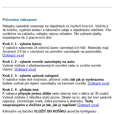
Průvodce nákupem:
Nálepka
zawodnik rowerowy
se objednává ve čtyřech krocích. Vložíte ji
do košíku, vyplníte dodací a fakturační údaje a objednávku odešlete. Vše
vyrábíme na zakázku, nálepky nejsou skladem. Dle vybrané platby
expedujeme do 2 pracovních dnů.
Krok č. 1 - vyberte barvu:
V nabídce naleznete 24 odstínů barev samolepících fólií. Materiály mají
životnost 2-5 let v závislosti na umístění samolepek na automobilu.
[
Zobrazit více
]
Krok č. 2 - vyberte rozměr samolepky na auto:
Vybírat můžete z přednastavených rozměrů nebo si zvolíte rozměr
vlastní. [
Zobrazit více
]
Krok č. 3 - vyberte způsob nalepení:
V nabídce máte dvě možnosti, přičemž volbu
tak jak je vyobrazena
budete vybírat pro lepení samolepky na karoserii vozidla. [
Zobrazit více
]
Krok č. 4 - přidejte text:
K nálepce
připojte jméno dítěte
nebo obecný text o délce až 30 znaků.
Vybírat můžete z několika stylů písma. Dbejte na to, aby byl text správně
napsaný, zkontrolujte malá, velká písmena a diakritiku.
Texty
neupravujeme a vložíme je tak, jak je napíšete!
[
Zobrazit více
]
Kliknutím na tlačítko
VLOŽIT DO KOŠÍKU
ukončíte konfiguraci