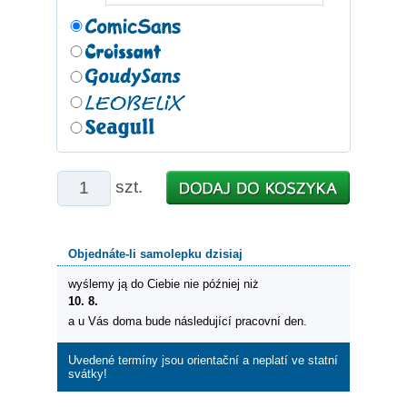
szt.
Objednáte-li samolepku dzisiaj
wyślemy ją do Ciebie nie później niż
10. 8.
a u Vás doma bude následující pracovní den.
Uvedené termíny jsou orientační a neplatí ve statní
svátky!