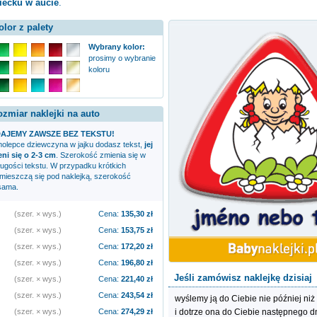
iecku w aucie
.
olor z palety
Wybrany kolor:
prosimy o wybranie
koloru
ozmiar naklejki na auto
AJEMY ZAWSZE BEZ TEKSTU!
amolepce
dziewczyna w jajku
dodasz tekst,
jej
i się o 2-3 cm
. Szerokość zmienia się w
ługości tekstu. W przypadku krótkich
zmieszczą się pod naklejką, szerokość
sama.
(szer. × wys.)
Cena:
135,30
zł
(szer. × wys.)
Cena:
153,75
zł
(szer. × wys.)
Cena:
172,20
zł
(szer. × wys.)
Cena:
196,80
zł
Jeśli zamówisz naklejkę dzisiaj
(szer. × wys.)
Cena:
221,40
zł
(szer. × wys.)
Cena:
243,54
zł
wyślemy ją do Ciebie nie później niż
i dotrze ona do Ciebie następnego d
(szer. × wys.)
Cena:
274,29
zł