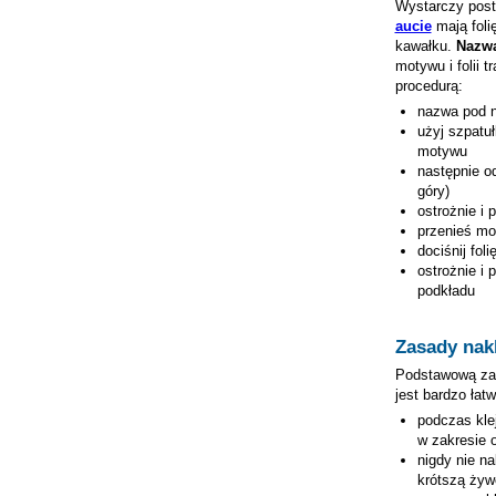
Wystarczy post
aucie
mają foli
kawałku.
Nazwa
motywu i folii 
procedurą:
nazwa pod 
użyj szpatuł
motywu
następnie od
góry)
ostrożnie i
przenieś mo
dociśnij fol
ostrożnie i 
podkładu
Zasady nak
Podstawową zasa
jest bardzo łat
podczas kle
w zakresie 
nigdy nie n
krótszą żywo