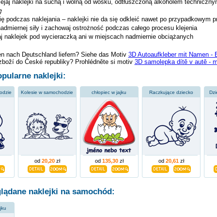
ejaj naklejki na suchą i wolną od wosku, odtłuszczoną alkoholem techniczn
ę
ię podczas naklejania – naklejki nie da się odkleić nawet po przypadkowym p
nadmiernej siły i zachowaj ostrożność podczas całego procesu klejenia
jaj naklejek pod wycieraczką ani w miejscach nadmiernie obciążanych
en nach Deutschland liefern? Siehe das Motiv
3D Autoaufkleber mit Namen - 
zboží do České republiky? Prohlédněte si motiv
3D samolepka dítě v autě - 
pularne naklejki:
odzie
Kolesie w samochodzie
chłopiec w jajku
Raczkujące dziecko
Dzi
od
20,20
zł
od
135,30
zł
od
20,61
zł
glądane naklejki na samochód:
jku