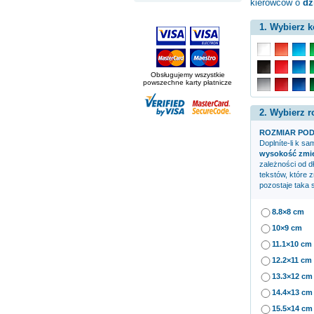
kierowców o
dz
1. Wybierz k
Obsługujemy wszystkie
powszechne karty płatnicze
2. Wybierz r
ROZMIAR POD
Doplníte-li k s
wysokość zmien
zależności od d
tekstów, które 
pozostaje taka 
8.8×8 cm
10×9 cm
11.1×10 cm
12.2×11 cm
13.3×12 cm
14.4×13 cm
15.5×14 cm