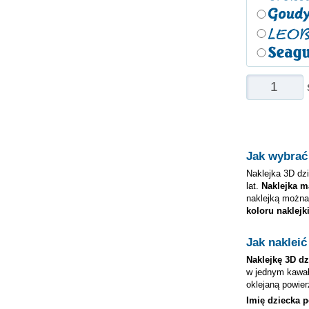
Jak wybrać
Naklejka 3D dz
lat.
Naklejka m
naklejką można
koloru naklej
Jak nakleić
Naklejkę 3D
dz
w jednym kawałk
oklejaną powier
Imię dziecka 