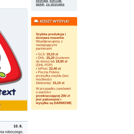
skorupa
,
kurczak
,
pisklę
,
ze skorupką
Szybka produkcja i
dostawa towarów
.
Współpracujemy z
następującymi
partnerami:
• GLS:
19,10 zł
• DHL:
25,20
(kurierem
do domu) lub
18,90 zł
(DHL POP)
• InPost:
22,40 zł
• Poczta Polska:
przesyłka zwykła (bez
możliwości
śledzenia):
15,10 zł
W przypadku zamówień
o wartości
przekraczającej 200 zł
jest pakowanie i
wysyłka są DARMOWE
.
10. 8.
nia roboczego.