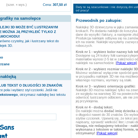
(szer. × wys.)
Cena:
307,50
zł
Daty te są szacunkowe i nie dotyczą dni u
od pracy!
 grafiky na samolepce
Przewodnik po zakupie:
Naklejkę 3D
dziewczyna w jajku
zamawia 
LEJKI 3D MOŻE BYĆ LUSTRZANYM
krokach. Po dodaniu naklejki do koszyka
E MOŻNA JĄ PRZYKLEIĆ TYLKO Z
dane do wysyłki i faktury, a następnie zł
AMOCHODU!
Produkcja naklejek odbywa się na zamów
ówno czytelny, jak i lustrzany tekst do
ich na stanie. Naklejki wysyłamy zazwycz
roboczych.
lejek 3D.
Krok nr 1 - wybierz kolor nazwy lub te
Dostępne są 24 kolory folii samoprzylep
no
materiałów wynosi 2-5 lat w zależności o
naklejek na samochodzie. [
Pokaż więcej
]
trzane
Krok nr 2 - wybierz rozmiar naklejki 3D
Możesz wybierać wyłącznie spośród got
 naklejką
w przypadku naklejek 3D nie ma możliwo
własnego rozmiaru, wymiary są stałe.
LUB TEKST O DŁUGOŚCI 30 ZNAKÓW.
Krok nr 3 - wybierz orientację grafiki:
Naklejki 3D można naklejać tylko na ze
e pola i wybierz styl czcionki. Jeśli nie
ze względu na warstwę 3D na powierzchn
tekstowego
, otrzymasz naklejkę bez tekstu
odwrócić lustrzanym odbiciem, ale nie zm
jej przyklejenia.
Krok nr 4 - dodaj tekst:
Do naklejki można
dodać imię dziecka
u
o długości nawet do 30 znaków. Do wyboru
stylów czcionek. Upewnij się, że tekst je
napisany, sprawdź wielkość liter i znaki d
Uwaga, nie redagujemy tekstów - nakl
wykonana z tekstem w takiej formie, w 
otrzymamy!
[
Pokaż więcej
]