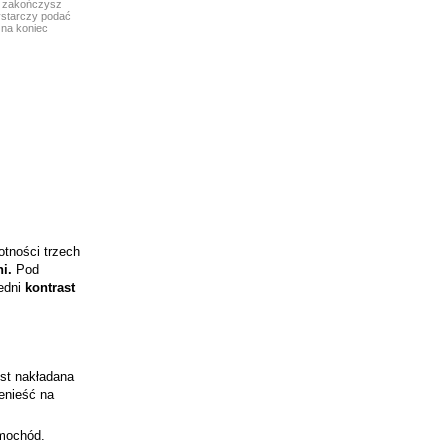
zakończysz
wystarczy podać
 na koniec
tności trzech
i.
Pod
edni
kontrast
st nakładana
zenieść na
amochód.