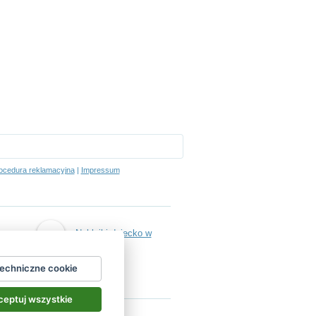
ocedura reklamacyjna
|
Impressum
Naklejki dziecko w
techniczne cookie
aucie
eptuj wszystkie