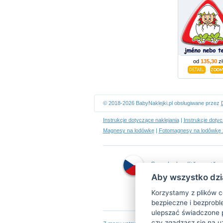
od
135,30
zł
© 2018-2026 BabyNaklejki.pl obsługiwane przez
Instrukcje dotyczące naklejania
|
Instrukcje doty
Magnesy na lodówkę
|
Fotomagnesy na lodówkę 
Samolepky dítě v autě
Aby wszystko dzia
Korzystamy z plików c
bezpieczne i bezprobl
ulepszać świadczone 
czy zgadzasz się na u