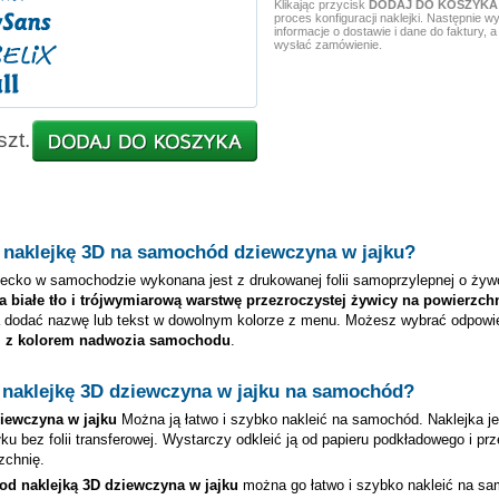
Klikając przycisk
DODAJ DO KOSZYKA
proces konfiguracji naklejki. Następnie 
informacje o dostawie i dane do faktury, a
wysłać zamówienie.
szt.
 naklejkę 3D na samochód
dziewczyna w jajku
?
iecko w samochodzie wykonana jest z drukowanej folii samoprzylepnej o żywo
a białe tło i trójwymiarową warstwę przezroczystej żywicy na powierzchn
 dodać nazwę lub tekst w dowolnym kolorze z menu. Możesz wybrać odpowi
ki z kolorem nadwozia samochodu
.
 naklejkę 3D
dziewczyna w jajku
na samochód?
iewczyna w jajku
Można ją łatwo i szybko nakleić na samochód. Naklejka je
u bez folii transferowej. Wystarczy odkleić ją od papieru podkładowego i pr
zchnię.
pod naklejką 3D
dziewczyna w jajku
można go łatwo i szybko nakleić na s