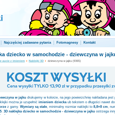
Najczęściej zadawane pytania
Fotomagnesy
Kontakt
ka dziecko w samochodzie - dziewczyna w jajk
w aucie z imieniem
Naklejki 3D
dziewczyna w jajku (9365)
iewczyna w jajku
drukujemy w kolorze, na jego powierzchnię nakładana jest
klejki można je uzupełnić
imieniem dziecka
ub tekstem o długości nawet d
orze
z gamy.
Wymiary są stałe
, minimalny rozmiar naklejki to
8,8×8 cm
, nu
5
.
3D naklejka dziecko w samochodzie - dziewczyna w jajku
ostrzega inn