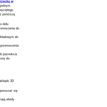
dziecko w
w jednym
wyciętego
 z poniższą
o dołu
rzenoszenia do
odkładowym do
 przenoszenia
lub paznokcia
jony do
aklejek 3D
 poruszać się
mają wtedy