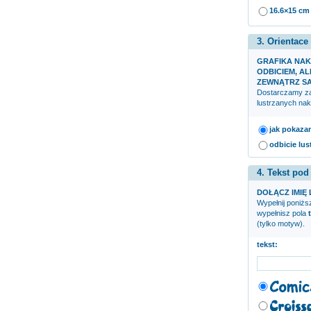
16.6×15 cm
3. Orientace
GRAFIKA NAK
ODBICIEM, AL
ZEWNĄTRZ S
Dostarczamy zar
lustrzanych nak
jak pokaza
odbicie lus
4. Tekst pod
DOŁĄCZ IMIĘ 
Wypełnij poniższ
wypełnisz pola
(tylko motyw).
tekst: