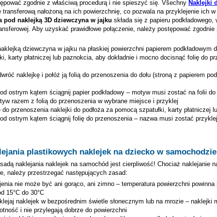
ępować zgodnie z właściwą procedurą i nie spieszyć się. Všechny
Naklejki 
ę transferową nałożoną na ich powierzchnię, co pozwala na przyklejenie ich 
 pod naklejką 3D
dziewczyna w jajku
składa się z papieru podkładowego, 
transferowej. Aby uzyskać prawidłowe połączenie, należy postępować zgodnie
naklejką
dziewczyna w jajku
na płaskiej powierzchni papierem podkładowym d
ki, karty płatniczej lub paznokcia, aby dokładnie i mocno docisnąć folię do p
wróć naklejkę i połóż ją folią do przenoszenia do dołu (stroną z papierem p
 pod ostrym kątem ściągnij papier podkładowy – motyw musi zostać na folii do
tyw razem z folią do przenoszenia w wybrane miejsce i przyklej
ię do przenoszenia naklejki do podłoża za pomocą szpatułki, karty płatniczej 
pod ostrym kątem ściągnij folię do przenoszenia – nazwa musi zostać przykle
lejania plastikowych naklejek na dziecko w samochodzie
dą naklejania naklejek na samochód jest cierpliwość! Chociaż naklejanie n
we, należy przestrzegać następujących zasad:
jenia nie może być ani gorąco, ani zimno – temperatura powierzchni powinna
od 15°C do 30°C
aklejaj naklejek w bezpośrednim świetle słonecznym lub na mrozie – naklejki 
tność i nie przylegają dobrze do powierzchni