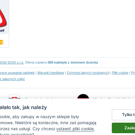
DOKI DOKI s.r.o.
Oferta zawiera
589 naklejek z imieniem dziecka
czące usuwania naklejek
|
Warunki handlowe
|
Ochrona danych osobowych
|
Pliki cookie
|
Pr
z własnych zdjęć
Samolepky dieťa v aute
Kind an Bord Aufkleber
łało tak, jak należy
Tylko 
ookie, aby zakupy w naszym sklepie były
emowe. Niektóre są konieczne, inne zaś pomagają
Zaakc
przez nas usługi. Czy chcesz
ustawić pliki cookie
,
życie wszystkich?