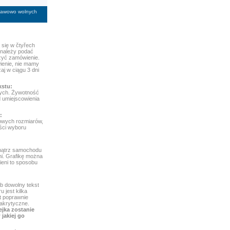
stawowo wolnych
się w čtyřech
 należy podać
ożyć zamówienie.
ienie, nie mamy
aj w ciągu 3 dni
kstu:
nych. Żywotność
d umiejscowienia
:
owych rozmiarów,
ści wyboru
wnątrz samochodu
i. Grafikę można
ieni to sposobu
b dowolny tekst
 jest kilka
st poprawnie
iakrytyczne.
ejka zostanie
jakiej go