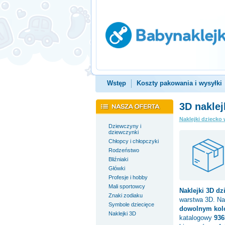
Wstęp
Koszty pakowania i wysyłki
3D naklej
Naklejki dziecko 
Dziewczyny i
dziewczynki
Chłopcy i chłopczyki
Rodzeństwo
Bliźniaki
Główki
Profesje i hobby
Mali sportowcy
Naklejki 3D
dz
Znaki zodiaku
warstwa 3D. Na
Symbole dziecięce
dowolnym kol
Naklejki 3D
katalogowy
936