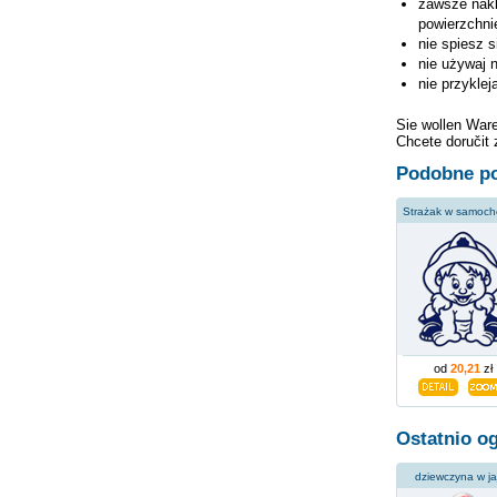
zawsze nakl
powierzchni
nie spiesz s
nie używaj 
nie przykle
Sie wollen War
Chcete doručit 
Podobne po
Strażak w samoch
od
20,21
zł
Ostatnio o
dziewczyna w ja