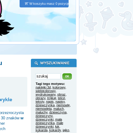
W koszyku masz 0 pozycje
u
Tagi tego motywu:
naklejki 3d
,
kolorowy
,
wielokolorowy
,
wydrukowany
,
obraz
,
obrazy
,
trójkąt
,
tekst
,
teksty
,
napis
,
napisy
,
dziewczynka
,
niemowlę
,
niemowlęta
,
maluch
,
 przezroczysta
maluchy
,
dziewczyna
,
dziewczyny
,
o 30 znaków
w
dziewczynki
,
mała
mer
dziewczynka
,
małe
dziewczynki
,
łuk
,
ych
kokarda
,
kokardy
,
jajko
,