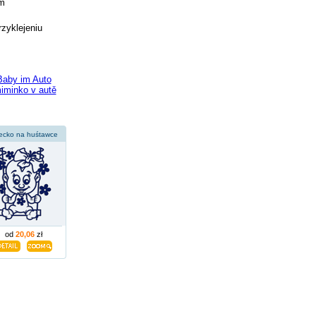
ym
rzyklejeniu
Baby im Auto
miminko v autě
ecko na huśtawce
od
20,06
zł