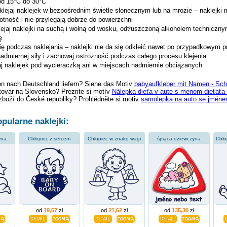
od 15°C do 30°C
aklejaj naklejek w bezpośrednim świetle słonecznym lub na mrozie – naklejki 
tność i nie przylegają dobrze do powierzchni
ejaj naklejki na suchą i wolną od wosku, odtłuszczoną alkoholem techniczn
ę
ię podczas naklejania – naklejki nie da się odkleić nawet po przypadkowym p
nadmiernej siły i zachowaj ostrożność podczas całego procesu klejenia
jaj naklejek pod wycieraczką ani w miejscach nadmiernie obciążanych
en nach Deutschland liefern? Siehe das Motiv
babyaufkleber mit Namen - Sch
tovar na Slovensko? Prezrite si motív
Nálepka dieťa v aute s menom dieťaťa 
zboží do České republiky? Prohlédněte si motiv
samolepka na auto se jménem
pularne naklejki:
yna
Chłopiec z sercem
Chłopiec w znaku wagi
śpiąca dziewczyna
od
19,67
zł
od
21,62
zł
od
135,30
zł