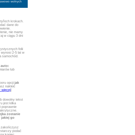
stawowo wolnych
tyřech krokach.
odać dane do
ówienie.
ienie, nie mamy
aj w ciągu 3 dni
ystycznych folii
wynosi 2-5 lat w
 na samochód.
 auto:
iarów lub
boru opcji
jak
asz nakleić
 więcej
]
b dowolny tekst
 jest kilka
st poprawnie
iakrytyczne.
ejka zostanie
jakiej go
zakończysz
wystarczy podać
 na koniec