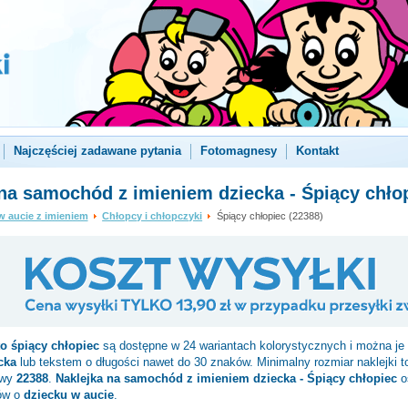
Najczęściej zadawane pytania
Fotomagnesy
Kontakt
na samochód z imieniem dziecka - Śpiący chło
w aucie z imieniem
Chłopcy i chłopczyki
Śpiący chłopiec (22388)
to
śpiący chłopiec
są dostępne w 24 wariantach kolorystycznych i można je 
cka
lub tekstem o długości nawet do 30 znaków. Minimalny rozmiar naklejki 
owy
22388
.
Naklejka na samochód z imieniem dziecka - Śpiący chłopiec
o
ów o
dziecku w aucie
.