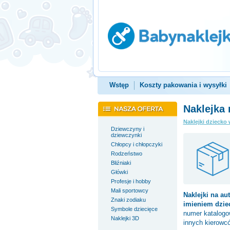
Wstęp
Koszty pakowania i wysyłki
Naklejka 
Naklejki dziecko 
Dziewczyny i
dziewczynki
Chłopcy i chłopczyki
Rodzeństwo
Bliźniaki
Główki
Profesje i hobby
Mali sportowcy
Naklejki na au
Znaki zodiaku
imieniem dzie
Symbole dziecięce
numer katalog
Naklejki 3D
innych kierowc