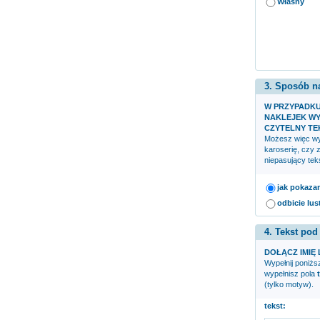
Własny
3. Sposób n
W PRZYPADK
NAKLEJEK WY
CZYTELNY TE
Możesz więc wyb
karoserię, czy 
niepasujący teks
jak pokaza
odbicie lus
4. Tekst pod
DOŁĄCZ IMIĘ 
Wypełnij poniższ
wypełnisz pola
(tylko motyw).
tekst: