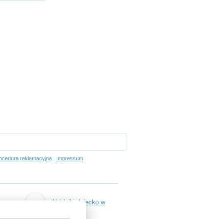
ocedura reklamacyjna
|
Impressum
Naklejki dziecko w