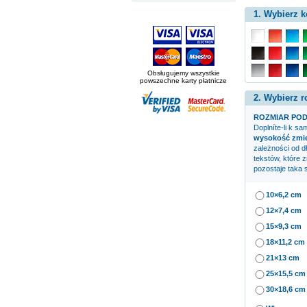
1. Wybierz k
Obsługujemy wszystkie
powszechne karty płatnicze
2. Wybierz r
ROZMIAR POD
Doplníte-li k s
wysokość zmien
zależności od d
tekstów, które 
pozostaje taka 
10×6,2 cm
12×7,4 cm
15×9,3 cm
18×11,2 cm
21×13 cm
25×15,5 cm
30×18,6 cm