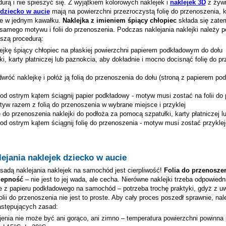
urą i nie spieszyć się. Z wyjątkiem kolorowych naklejek i
naklejek 3D
z żywi
 dziecko w aucie
mają na powierzchni przezroczystą folię do przenoszenia, 
nie w jednym kawałku.
Naklejka z imieniem
śpiący chłopiec
składa się zatem
samego motywu i folii do przenoszenia. Podczas naklejania naklejki należy 
ższą procedurą:
lejkę
śpiący chłopiec
na płaskiej powierzchni papierem podkładowym do dołu
ki, karty płatniczej lub paznokcia, aby dokładnie i mocno docisnąć folię do p
wróć naklejkę i połóż ją folią do przenoszenia do dołu (stroną z papierem p
pod ostrym kątem ściągnij papier podkładowy - motyw musi zostać na folii do
tyw razem z folią do przenoszenia w wybrane miejsce i przyklej
ię do przenoszenia naklejki do podłoża za pomocą szpatułki, karty płatniczej 
pod ostrym kątem ściągnij folię do przenoszenia - motyw musi zostać przykle
ejania naklejek dziecko w aucie
adą naklejania naklejek na samochód jest cierpliwość!
Folia do przenosze
zepność
– nie jest to jej wada, ale cecha. Nierówne naklejki trzeba odpowiedn
e z papieru podkładowego na samochód – potrzeba trochę praktyki, gdyż z u
lii do przenoszenia nie jest to proste. Aby cały proces poszedł sprawnie, nal
astępujących zasad:
jenia nie może być ani gorąco, ani zimno – temperatura powierzchni powinna