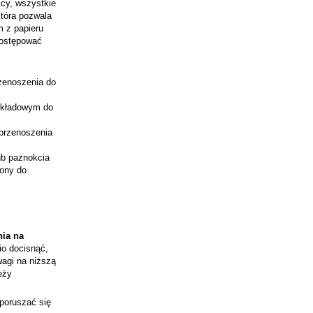
cy, wszystkie
która pozwala
 z papieru
postępować
rzenoszenia do
odkładowym do
 przenoszenia
lub paznokcia
jony do
nia na
io docisnąć,
wagi na niższą
eży
 poruszać się