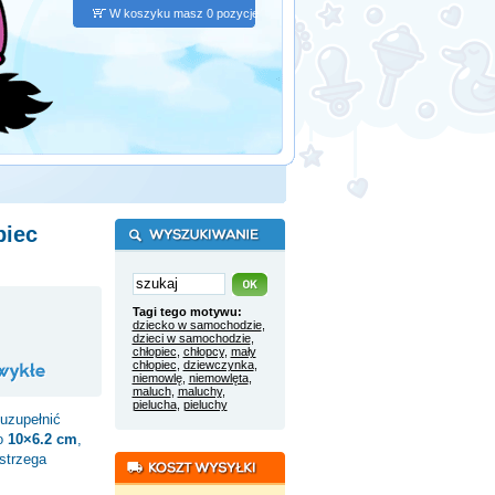
W koszyku masz 0 pozycje
piec
Tagi tego motywu:
dziecko w samochodzie
,
dzieci w samochodzie
,
chłopiec
,
chłopcy
,
mały
chłopiec
,
dziewczynka
,
niemowlę
,
niemowlęta
,
maluch
,
maluchy
,
pielucha
,
pieluchy
uzupełnić
to
10×6.2 cm
,
strzega