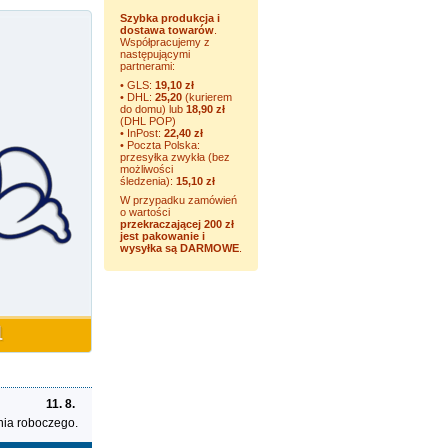
Szybka produkcja i
dostawa towarów
.
Współpracujemy z
następującymi
partnerami:
• GLS:
19,10 zł
• DHL:
25,20
(kurierem
do domu) lub
18,90 zł
(DHL POP)
• InPost:
22,40 zł
• Poczta Polska:
przesyłka zwykła (bez
możliwości
śledzenia):
15,10 zł
W przypadku zamówień
o wartości
przekraczającej 200 zł
jest pakowanie i
wysyłka są DARMOWE
.
11. 8.
nia roboczego.