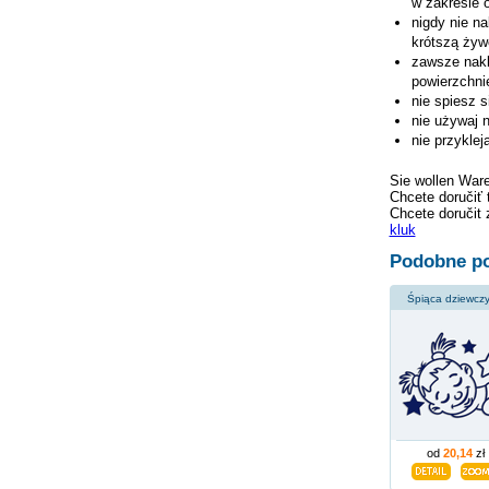
w zakresie 
nigdy nie n
krótszą żywo
zawsze nakl
powierzchni
nie spiesz s
nie używaj 
nie przykle
Sie wollen War
Chcete doručiť 
Chcete doručit 
kluk
Podobne po
Śpiąca dziewcz
od
20,14
zł