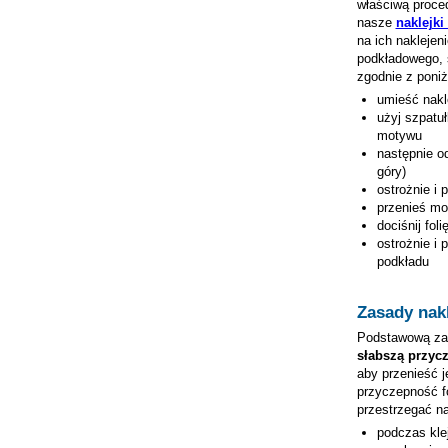
właściwą proced
nasze
naklejki
na ich nakleje
podkładowego, 
zgodnie z poni
umieść nak
użyj szpatuł
motywu
następnie od
góry)
ostrożnie i 
przenieś mo
dociśnij fol
ostrożnie i 
podkładu
Zasady nakl
Podstawową zas
słabszą przyc
aby przenieść j
przyczepność fo
przestrzegać n
podczas kle