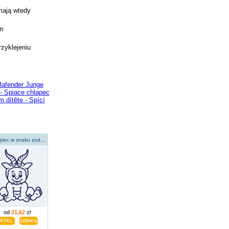
mają wtedy
ym
rzyklejeniu
lafender Junge
- Spiace chlapec
 dítěte - Spící
Chłopiec w znaku zodiaku Koziorożca
od
21,62
zł