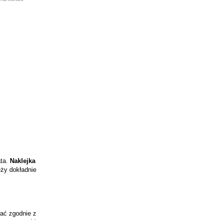
ata.
Naklejka
eży dokładnie
ać zgodnie z