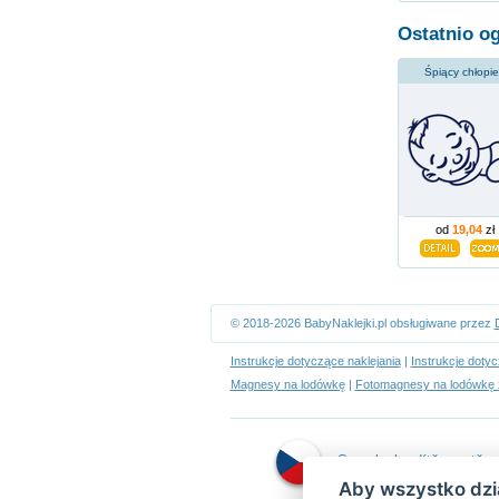
Ostatnio o
Śpiący chłopi
od
19,04
zł
© 2018-2026 BabyNaklejki.pl obsługiwane przez
Instrukcje dotyczące naklejania
|
Instrukcje doty
Magnesy na lodówkę
|
Fotomagnesy na lodówkę 
Samolepky dítě v autě
Aby wszystko dzia