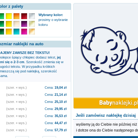
olor z palety
Wybrany kolor:
prosimy o wybranie
koloru
ozmiar naklejki na auto
AJEMY ZAWSZE BEZ TEKSTU!
amolepce
śpiący chłopiec
dodasz tekst,
jej
i się o 2-3 cm
. Szerokość zmienia się w
ługości tekstu. W przypadku krótkich
zmieszczą się pod naklejką, szerokość
sama.
(szer. × wys.)
Cena:
19,04
zł
(szer. × wys.)
Cena:
21,14
zł
(szer. × wys.)
Cena:
25,10
zł
(szer. × wys.)
Cena:
29,95
zł
Jeśli zamówisz naklejkę dzisiaj
(szer. × wys.)
Cena:
35,53
zł
(szer. × wys.)
Cena:
44,47
zł
wyślemy ją do Ciebie nie później niż
i dotrze ona do Ciebie następnego d
(szer. × wys.)
Cena:
57,79
zł