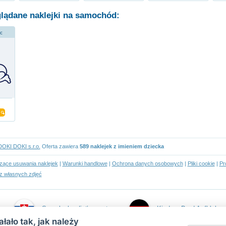
glądane naklejki na samochód:
ec
DOKI DOKI s.r.o.
Oferta zawiera
589 naklejek z imieniem dziecka
czące usuwania naklejek
|
Warunki handlowe
|
Ochrona danych osobowych
|
Pliki cookie
|
Pr
z własnych zdjęć
Samolepky dieťa v aute
Kind an Bord Aufkleber
łało tak, jak należy