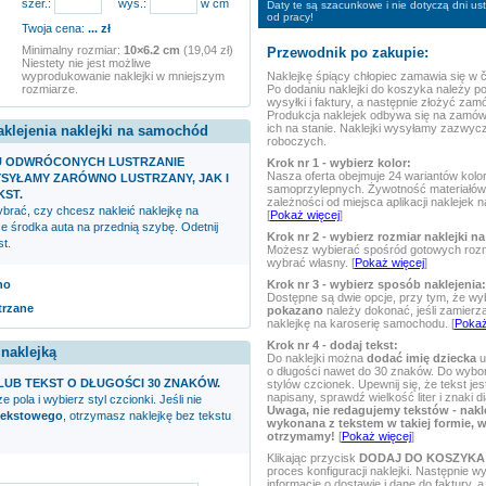
szer.:
wys.:
w cm
Daty te są szacunkowe i nie dotyczą dni u
od pracy!
Twoja cena:
...
zł
Minimalny rozmiar:
10×6.2 cm
(19,04 zł)
Przewodnik po zakupie:
Niestety nie jest możliwe
Naklejkę
śpiący chłopiec
zamawia się w č
wyprodukowanie naklejki w mniejszym
Po dodaniu naklejki do koszyka należy p
rozmiarze.
wysyłki i faktury, a następnie złożyć zam
Produkcja naklejek odbywa się na zamów
ich na stanie. Naklejki wysyłamy zazwycz
aklejenia naklejki na samochód
roboczych.
U ODWRÓCONYCH LUSTRZANIE
Krok nr 1 - wybierz kolor:
Nasza oferta obejmuje 24 wariantów kolor
SYŁAMY ZARÓWNO LUSTRZANY, JAK I
samoprzylepnych. Żywotność materiałów 
KST.
zależności od miejsca aplikacji naklejek
rać, czy chcesz nakleić naklejkę na
[
Pokaż więcej
]
ze środka auta na przednią szybę. Odetnij
Krok nr 2 - wybierz rozmiar naklejki na
t.
Możesz wybierać spośród gotowych rozm
wybrać własny. [
Pokaż więcej
]
Krok nr 3 - wybierz sposób naklejenia:
no
Dostępne są dwie opcje, przy tym, że wy
trzane
pokazano
należy dokonać, jeśli zamierz
naklejkę na karoserię samochodu. [
Pokaż
Krok nr 4 - dodaj tekst:
 naklejką
Do naklejki można
dodać imię dziecka
u
o długości nawet do 30 znaków. Do wyboru
LUB TEKST O DŁUGOŚCI 30 ZNAKÓW.
stylów czcionek. Upewnij się, że tekst je
napisany, sprawdź wielkość liter i znaki d
e pola i wybierz styl czcionki. Jeśli nie
Uwaga, nie redagujemy tekstów - nakl
tekstowego
, otrzymasz naklejkę bez tekstu
wykonana z tekstem w takiej formie, w 
otrzymamy!
[
Pokaż więcej
]
Klikając przycisk
DODAJ DO KOSZYKA
proces konfiguracji naklejki. Następnie 
informacje o dostawie i dane do faktury, a