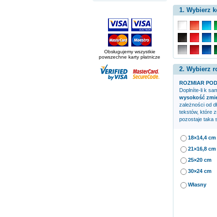
1. Wybierz k
Obsługujemy wszystkie
powszechne karty płatnicze
2. Wybierz r
ROZMIAR POD
Doplníte-li k s
wysokość zmien
zależności od d
tekstów, które 
pozostaje taka 
18×14,4 cm
21×16,8 cm
25×20 cm
30×24 cm
Własny