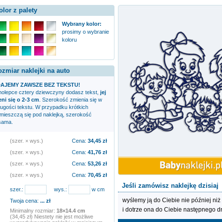
olor z palety
Wybrany kolor:
prosimy o wybranie
koloru
ozmiar naklejki na auto
AJEMY ZAWSZE BEZ TEKSTU!
amolepce
cztery dziewczyny
dodasz tekst,
jej
i się o 2-3 cm
. Szerokość zmienia się w
ługości tekstu. W przypadku krótkich
zmieszczą się pod naklejką, szerokość
sama.
(szer. × wys.)
Cena:
34,45
zł
(szer. × wys.)
Cena:
41,76
zł
(szer. × wys.)
Cena:
53,26
zł
(szer. × wys.)
Cena:
70,45
zł
Jeśli zamówisz naklejkę dzisiaj
szer.:
wys.:
w cm
wyślemy ją do Ciebie nie później niż
Twoja cena:
...
zł
i dotrze ona do Ciebie następnego d
Minimalny rozmiar:
18×14.4 cm
(34,45 zł) Niestety nie jest możliwe