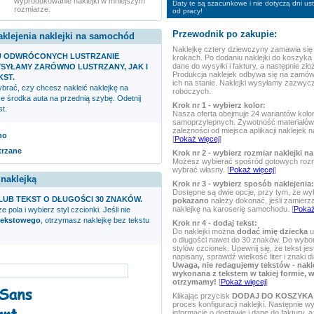
wyprodukowanie naklejki w mniejszym
Daty te są szacunkowe i nie dotyczą dni u
rozmiarze.
od pracy!
Przewodnik po zakupie:
aklejenia naklejki na samochód
Naklejkę
cztery dziewczyny
zamawia się 
U ODWRÓCONYCH LUSTRZANIE
krokach. Po dodaniu naklejki do koszyka
dane do wysyłki i faktury, a następnie zł
SYŁAMY ZARÓWNO LUSTRZANY, JAK I
Produkcja naklejek odbywa się na zamów
KST.
ich na stanie. Naklejki wysyłamy zazwycz
rać, czy chcesz nakleić naklejkę na
roboczych.
ze środka auta na przednią szybę. Odetnij
Krok nr 1 - wybierz kolor:
t.
Nasza oferta obejmuje 24 wariantów kolor
samoprzylepnych. Żywotność materiałów 
zależności od miejsca aplikacji naklejek
no
[
Pokaż więcej
]
trzane
Krok nr 2 - wybierz rozmiar naklejki na
Możesz wybierać spośród gotowych rozm
wybrać własny. [
Pokaż więcej
]
 naklejką
Krok nr 3 - wybierz sposób naklejenia:
Dostępne są dwie opcje, przy tym, że wy
LUB TEKST O DŁUGOŚCI 30 ZNAKÓW.
pokazano
należy dokonać, jeśli zamierz
naklejkę na karoserię samochodu. [
Pokaż
e pola i wybierz styl czcionki. Jeśli nie
tekstowego
, otrzymasz naklejkę bez tekstu
Krok nr 4 - dodaj tekst:
Do naklejki można
dodać imię dziecka
u
o długości nawet do 30 znaków. Do wyboru
stylów czcionek. Upewnij się, że tekst je
napisany, sprawdź wielkość liter i znaki d
Uwaga, nie redagujemy tekstów - nakl
wykonana z tekstem w takiej formie, w 
otrzymamy!
[
Pokaż więcej
]
Klikając przycisk
DODAJ DO KOSZYKA
proces konfiguracji naklejki. Następnie 
informacje o dostawie i dane do faktury, a