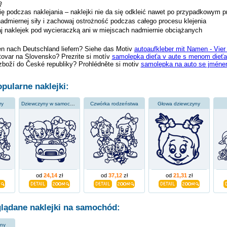
ę
ię podczas naklejania – naklejki nie da się odkleić nawet po przypadkowym p
nadmiernej siły i zachowaj ostrożność podczas całego procesu klejenia
jaj naklejek pod wycieraczką ani w miejscach nadmiernie obciążanych
en nach Deutschland liefern? Siehe das Motiv
autoaufkleber mit Namen - Vie
tovar na Slovensko? Prezrite si motív
samolepka dieťa v aute s menom dieťať
zboží do České republiky? Prohlédněte si motiv
samolepka na auto se jménem 
pularne naklejki:
ry
Dziewczyny w samochodzie
Czwórka rodzeństwa
Głowa dziewczyny
od
24,14
zł
od
37,12
zł
od
21,31
zł
glądane naklejki na samochód:
yny