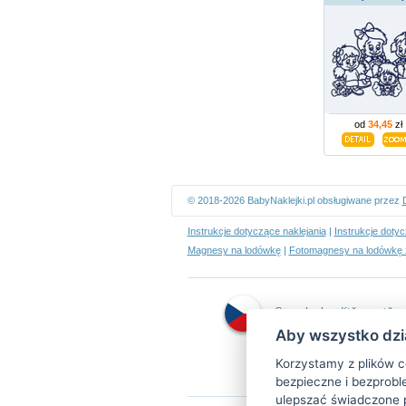
od
34,45
zł
© 2018-2026 BabyNaklejki.pl obsługiwane przez
Instrukcje dotyczące naklejania
|
Instrukcje doty
Magnesy na lodówkę
|
Fotomagnesy na lodówkę 
Samolepky dítě v autě
Aby wszystko dzia
Korzystamy z plików c
bezpieczne i bezprobl
ulepszać świadczone 