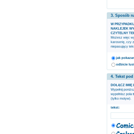
3. Sposób n
W PRZYPADK
NAKLEJEK WY
CZYTELNY TE
Możesz więc wyb
karoserię, czy 
niepasujący teks
jak pokaza
odbicie lus
4. Tekst pod
DOŁĄCZ IMIĘ 
Wypełnij poniższ
wypełnisz pola
(tylko motyw).
tekst: