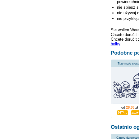
powierzchni
nie spiesz s
nie używaj 
nie przykle
Sie wollen War
Chcete doručiť 
Chcete doručit 
holky
Podobne po
Trzy małe siost
od
28,38
zł
Ostatnio o
Cztery dziewcz