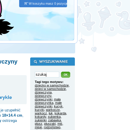
W koszyku masz 0 pozycje
wczyny
Tagi tego motywu:
dziecko w samochodzie
,
dzieci w samochodzie
,
dziewczyna
,
dziewczyny
,
dziewczynki
,
mała
dziewczynka
,
małe
dziewczynki
,
kucyk
,
je uzupełnić
kucyki
,
warkocze
,
warkocz
,
łuk
,
kokarda
,
to
18×14.4 cm
,
kokardy
,
sukienka
,
y
ostrzega
sukienki
,
zabawka
,
plusz
,
pluszaki
,
miś
,
misie
,
rodzeństwo
,