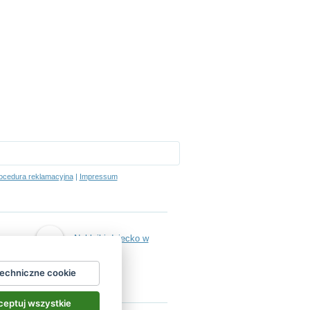
ocedura reklamacyjna
|
Impressum
Naklejki dziecko w
techniczne cookie
aucie
eptuj wszystkie