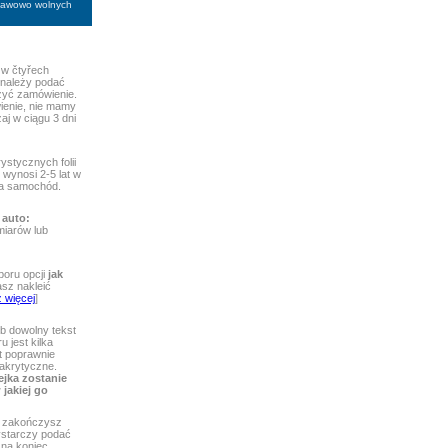
stawowo wolnych
w čtyřech
 należy podać
ożyć zamówienie.
ienie, nie mamy
aj w ciągu 3 dni
ystycznych folii
wynosi 2-5 lat w
 na samochód.
 auto:
iarów lub
boru opcji
jak
asz nakleić
 więcej
]
b dowolny tekst
 jest kilka
st poprawnie
iakrytyczne.
ejka zostanie
jakiej go
zakończysz
wystarczy podać
 na koniec