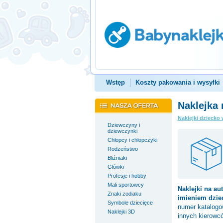
Wstęp
Koszty pakowania i wysyłki
Naklejka 
Naklejki dziecko 
Dziewczyny i
dziewczynki
Chłopcy i chłopczyki
Rodzeństwo
Bliźniaki
Główki
Profesje i hobby
Mali sportowcy
Naklejki na au
Znaki zodiaku
imieniem dzie
Symbole dziecięce
numer katalog
Naklejki 3D
innych kierowc