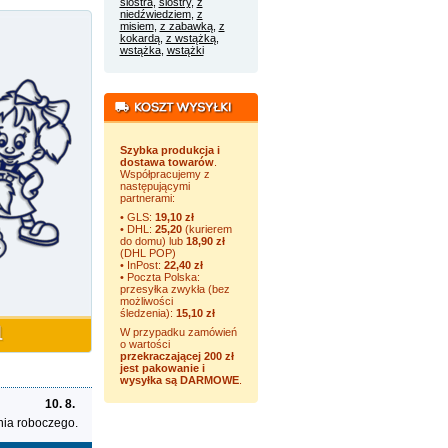
siostra
,
siostry
,
z
niedźwiedziem
,
z
misiem
,
z zabawką
,
z
kokardą
,
z wstążką
,
wstążka
,
wstążki
Szybka produkcja i
dostawa towarów
.
Współpracujemy z
następującymi
partnerami:
• GLS:
19,10 zł
• DHL:
25,20
(kurierem
do domu) lub
18,90 zł
(DHL POP)
• InPost:
22,40 zł
• Poczta Polska:
przesyłka zwykła (bez
możliwości
śledzenia):
15,10 zł
W przypadku zamówień
o wartości
przekraczającej 200 zł
jest pakowanie i
wysyłka są DARMOWE
.
10. 8.
nia roboczego.