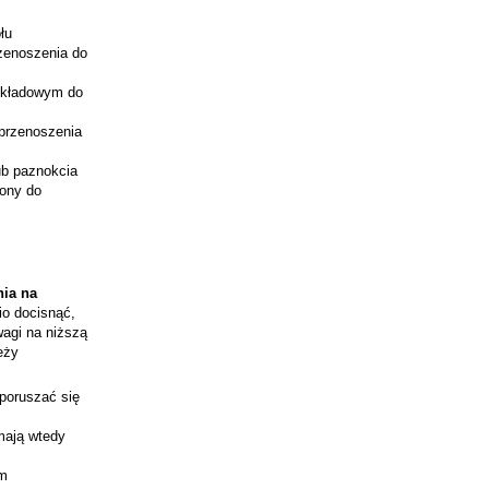
łu
rzenoszenia do
odkładowym do
 przenoszenia
lub paznokcia
jony do
nia na
io docisnąć,
wagi na niższą
eży
 poruszać się
mają wtedy
ym