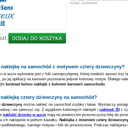
wysłać zamówienie.
szt.
 naklejkę na samochód z motywem
cztery dziewczyny
?
o w aucie wykonana jest z folii samoprzylepnej, której trwałość wynosi trzy l
, po jej aplikacji na karoserii pozostanie jedynie kolorowy motyw. Dlatego nal
dni
kontrast koloru naklejki z kolorem karoserii samochodu
.
 naklejkę
cztery dziewczyny
na samochód?
y dziewczyny
można nakleić na samochód szybko i łatwo. Wystarczy postę
edurą i nie spieszyć się. Z wyjątkiem kolorowych naklejek i
naklejek 3D
z ży
ze
naklejki dziecko w aucie
mają na powierzchni przezroczystą folię do prze
na ich naklejenie w jednym kawałku.
Naklejka z imieniem
cztery dziewczyn
 podkładowego, samego motywu i folii do przenoszenia. Podczas naklejania n