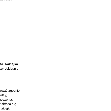
ata.
Naklejka
eży dokładnie
pować zgodnie
wicy,
noszenia,
y
składa się
aklejki