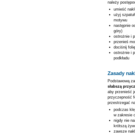
należy postępo
umieść nak
użyj szpatuł
motywu
następnie od
góry)
ostrożnie i 
przenieś mo
dociśnij fol
ostrożnie i 
podkładu
Zasady nakl
Podstawową zas
słabszą przyc
aby przenieść j
przyczepność fo
przestrzegać n
podczas kle
w zakresie 
nigdy nie n
krótszą żywo
zawsze nakl