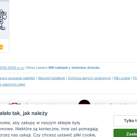
DOKI DOKI s.r.o.
Oferta zawiera
589 naklejek z imieniem dziecka
czące usuwania naklejek
|
Warunki handlowe
|
Ochrona danych osobowych
|
Pliki cookie
|
Pr
z własnych zdjęć
Samolepky dieťa v aute
Kind an Bord Aufkleber
łało tak, jak należy
Tylko 
ookie, aby zakupy w naszym sklepie były
emowe. Niektóre są konieczne, inne zaś pomagają
Zaakc
przez nas usługi. Czy chcesz
ustawić pliki cookie
,