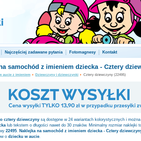
Najczęściej zadawane pytania
Fotomagnesy
Kontakt
na samochód z imieniem dziecka - Cztery dzie
w aucie z imieniem
Dziewczyny i dziewczynki
Cztery dziewczyny (22495)
to
cztery dziewczyny
są dostępne w 24 wariantach kolorystycznych i można 
cka
lub tekstem o długości nawet do 30 znaków. Minimalny rozmiar naklejki 
owy
22495
.
Naklejka na samochód z imieniem dziecka - Cztery dziewczyn
ów o
dziecku w aucie
.