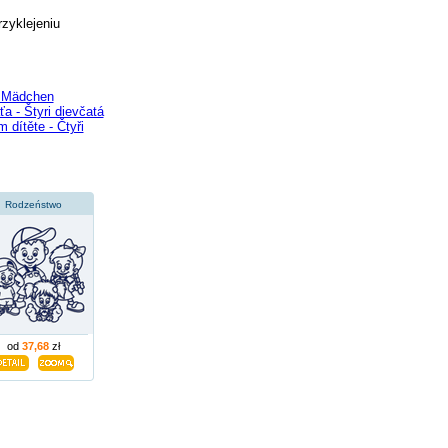
rzyklejeniu
r Mädchen
a - Štyri dievčatá
dítěte - Čtyři
Rodzeństwo
od
37,68
zł