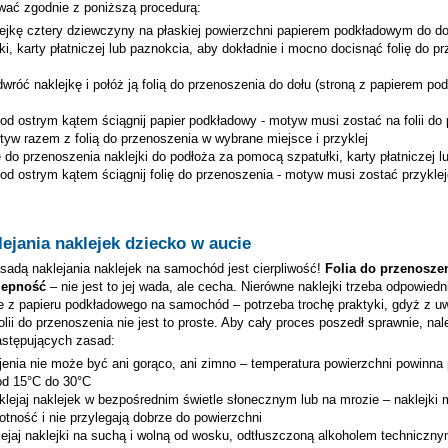
wać zgodnie z poniższą procedurą:
lejkę
cztery dziewczyny
na płaskiej powierzchni papierem podkładowym do do
ki, karty płatniczej lub paznokcia, aby dokładnie i mocno docisnąć folię do p
wróć naklejkę i połóż ją folią do przenoszenia do dołu (stroną z papierem p
pod ostrym kątem ściągnij papier podkładowy - motyw musi zostać na folii do
tyw razem z folią do przenoszenia w wybrane miejsce i przyklej
ię do przenoszenia naklejki do podłoża za pomocą szpatułki, karty płatniczej 
pod ostrym kątem ściągnij folię do przenoszenia - motyw musi zostać przykle
ejania naklejek dziecko w aucie
adą naklejania naklejek na samochód jest cierpliwość!
Folia do przenosze
zepność
– nie jest to jej wada, ale cecha. Nierówne naklejki trzeba odpowiedn
e z papieru podkładowego na samochód – potrzeba trochę praktyki, gdyż z u
lii do przenoszenia nie jest to proste. Aby cały proces poszedł sprawnie, nal
astępujących zasad:
jenia nie może być ani gorąco, ani zimno – temperatura powierzchni powinna
od 15°C do 30°C
aklejaj naklejek w bezpośrednim świetle słonecznym lub na mrozie – naklejki 
tność i nie przylegają dobrze do powierzchni
ejaj naklejki na suchą i wolną od wosku, odtłuszczoną alkoholem techniczn