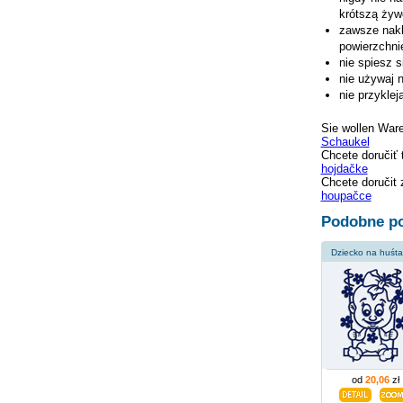
krótszą żywo
zawsze nakl
powierzchni
nie spiesz s
nie używaj 
nie przykle
Sie wollen War
Schaukel
Chcete doručiť 
hojdačke
Chcete doručit 
houpačce
Podobne po
Dziecko na huśt
od
20,06
zł