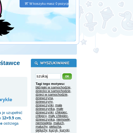
W koszyku masz 0 pozycje
uśtawce
Tagi tego motywu:
bliźniaki w samochodzie
,
dziecko w samochodzie
,
dzieci w samochodzie
,
dziewczyna
,
dziewczyny
,
dziewczynki
,
mała
dziewczynka
,
małe
 je uzupełnić
dziewczynki
,
chłopiec
,
chłopcy
,
mały chłopiec
,
to
12×9.9 cm
,
dziewczynka
,
niemowlę
,
ce
ostrzega
niemowlęta
,
maluch
,
maluchy
,
pielucha
,
pieluchy
,
kucyk
,
kucyki
,