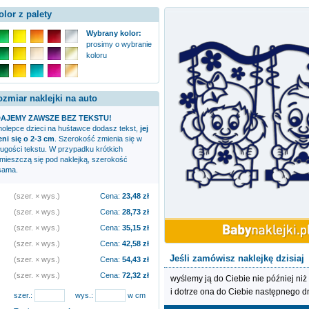
olor z palety
Wybrany kolor:
prosimy o wybranie
koloru
ozmiar naklejki na auto
AJEMY ZAWSZE BEZ TEKSTU!
amolepce
dzieci na huśtawce
dodasz tekst,
jej
i się o 2-3 cm
. Szerokość zmienia się w
ługości tekstu. W przypadku krótkich
zmieszczą się pod naklejką, szerokość
sama.
(szer. × wys.)
Cena:
23,48
zł
(szer. × wys.)
Cena:
28,73
zł
(szer. × wys.)
Cena:
35,15
zł
(szer. × wys.)
Cena:
42,58
zł
Jeśli zamówisz naklejkę dzisiaj
(szer. × wys.)
Cena:
54,43
zł
(szer. × wys.)
Cena:
72,32
zł
wyślemy ją do Ciebie nie później niż
i dotrze ona do Ciebie następnego d
szer.:
wys.:
w cm