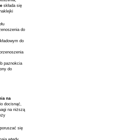
e
składa się
aklejki
ołu
rzenoszenia do
odkładowym do
 przenoszenia
lub paznokcia
jony do
nia na
io docisnąć,
wagi na niższą
eży
 poruszać się
mają wtedy