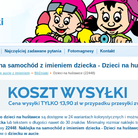
Najczęściej zadawane pytania
Fotomagnesy
Kontakt
na samochód z imieniem dziecka - Dzieci na h
w aucie z imieniem
Bliźniaki
Dzieci na huśtawce (22448)
to
dzieci na huśtawce
są dostępne w 24 wariantach kolorystycznych i można
cka
lub tekstem o długości nawet do 30 znaków. Minimalny rozmiar naklejki 
owy
22448
.
Naklejka na samochód z imieniem dziecka - Dzieci na huśtaw
ów o
dziecku w aucie
.