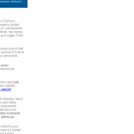
stawowo wolnych
 w čtyřech
 należy podać
ożyć zamówienie.
ienie, nie mamy
aj w ciągu 3 dni
ystycznych folii
wynosi 2-5 lat w
 na samochód.
 auto:
iarów lub
boru opcji
jak
asz nakleić
 więcej
]
b dowolny tekst
 jest kilka
st poprawnie
iakrytyczne.
ejka zostanie
jakiej go
zakończysz
wystarczy podać
 na koniec