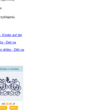
ym
rzyklejeniu
- Kinder auf der
a - Deti na
 dítěte - Děti na
iźnięta z muszką
od
22,82
zł