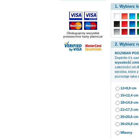
1. Wybierz k
Obsługujemy wszystkie
powszechne karty płatnicze
2. Wybierz r
ROZMIAR POD
Doplníte-li k s
wysokość zmien
zależności od d
tekstów, które 
pozostaje taka 
12×9,9 cm
15×12,4 cm
18×14,9 cm
21×17,3 cm
25×20,6 cm
30×24,8 cm
Własny