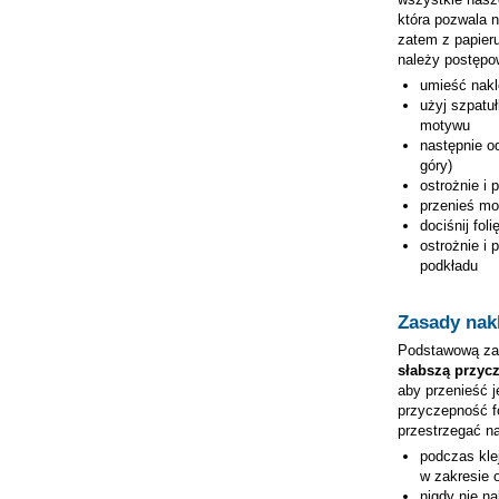
która pozwala 
zatem z papieru
należy postępo
umieść nak
użyj szpatuł
motywu
następnie od
góry)
ostrożnie i 
przenieś mo
dociśnij fol
ostrożnie i 
podkładu
Zasady nakl
Podstawową zas
słabszą przyc
aby przenieść j
przyczepność fo
przestrzegać n
podczas kle
w zakresie 
nigdy nie n