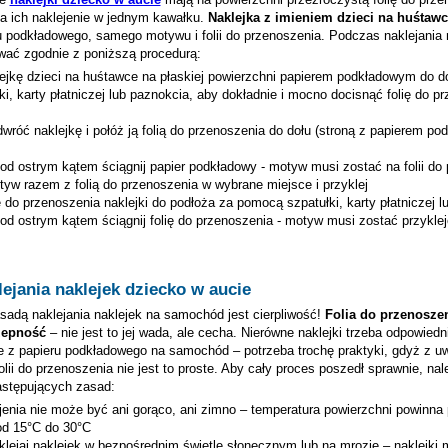
na ich naklejenie w jednym kawałku.
Naklejka z imieniem
dzieci na huśtawc
 podkładowego, samego motywu i folii do przenoszenia. Podczas naklejania n
wać zgodnie z poniższą procedurą:
lejkę
dzieci na huśtawce
na płaskiej powierzchni papierem podkładowym do d
ki, karty płatniczej lub paznokcia, aby dokładnie i mocno docisnąć folię do p
wróć naklejkę i połóż ją folią do przenoszenia do dołu (stroną z papierem p
pod ostrym kątem ściągnij papier podkładowy - motyw musi zostać na folii do
tyw razem z folią do przenoszenia w wybrane miejsce i przyklej
ię do przenoszenia naklejki do podłoża za pomocą szpatułki, karty płatniczej 
pod ostrym kątem ściągnij folię do przenoszenia - motyw musi zostać przykle
ejania naklejek dziecko w aucie
adą naklejania naklejek na samochód jest cierpliwość!
Folia do przenosze
zepność
– nie jest to jej wada, ale cecha. Nierówne naklejki trzeba odpowiedn
e z papieru podkładowego na samochód – potrzeba trochę praktyki, gdyż z u
lii do przenoszenia nie jest to proste. Aby cały proces poszedł sprawnie, nal
astępujących zasad:
jenia nie może być ani gorąco, ani zimno – temperatura powierzchni powinna
od 15°C do 30°C
aklejaj naklejek w bezpośrednim świetle słonecznym lub na mrozie – naklejki 