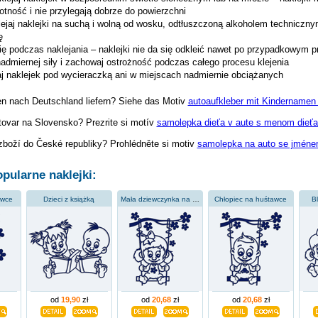
tność i nie przylegają dobrze do powierzchni
ejaj naklejki na suchą i wolną od wosku, odtłuszczoną alkoholem techniczn
ę
ię podczas naklejania – naklejki nie da się odkleić nawet po przypadkowym p
nadmiernej siły i zachowaj ostrożność podczas całego procesu klejenia
jaj naklejek pod wycieraczką ani w miejscach nadmiernie obciążanych
en nach Deutschland liefern? Siehe das Motiv
autoaufkleber mit Kindernamen 
tovar na Slovensko? Prezrite si motív
samolepka dieťa v aute s menom dieťať
zboží do České republiky? Prohlédněte si motiv
samolepka na auto se jménem
pularne naklejki:
awce
Dzieci z książką
Mała dziewczynka na huśtawce
Chłopiec na huśtawce
Bl
od
19,90
zł
od
20,68
zł
od
20,68
zł