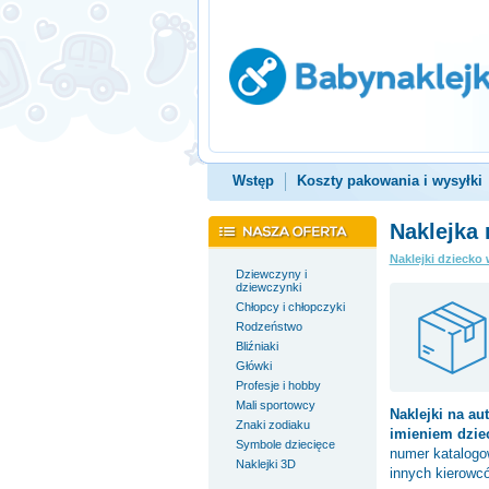
Wstęp
Koszty pakowania i wysyłki
Naklejka 
Naklejki dziecko 
Dziewczyny i
dziewczynki
Chłopcy i chłopczyki
Rodzeństwo
Bliźniaki
Główki
Profesje i hobby
Mali sportowcy
Naklejki na au
Znaki zodiaku
imieniem dzie
Symbole dziecięce
numer katalog
Naklejki 3D
innych kierowc