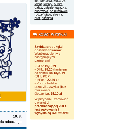
łuk
,
kokarda
,
kokardy
,
kwiat
,
kwiaty
,
bukiet
,
gałąź
,
gałęzie
,
gałązka
,
huśtawka
,
na huśtawce
,
rodzeństwo
,
siostra
,
brat
,
bliźnięta
Szybka produkcja i
dostawa towarów
.
Współpracujemy z
następującymi
partnerami:
• GLS:
19,10 zł
• DHL:
25,20
(kurierem
do domu) lub
18,90 zł
(DHL POP)
• InPost:
22,40 zł
• Poczta Polska:
przesyłka zwykła (bez
możliwości
śledzenia):
15,10 zł
W przypadku zamówień
o wartości
przekraczającej 200 zł
jest pakowanie i
wysyłka są DARMOWE
.
10. 8.
nia roboczego.