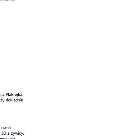
ata.
Naklejka
eży dokładnie
ępować
k 3D
z żywicy,
noszenia,