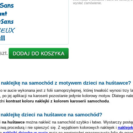
wysłać zamówienie.
szt.
 naklejkę na samochód z motywem
dzieci na huśtawce
?
o w aucie wykonana jest z folii samoprzylepnej, której trwałość wynosi trzy l
, po jej aplikacji na karoserii pozostanie jedynie kolorowy motyw. Dlatego nal
dni
kontrast koloru naklejki z kolorem karoserii samochodu
.
 naklejkę
dzieci na huśtawce
na samochód?
i na huśtawce
można nakleić na samochód szybko i łatwo. Wystarczy post
iwą procedurą i nie spieszyć się. Z wyjątkiem kolorowych naklejek i
nakleje
ze
naklejki dziecko w aucie
mają na powierzchni przezroczystą folię do prze