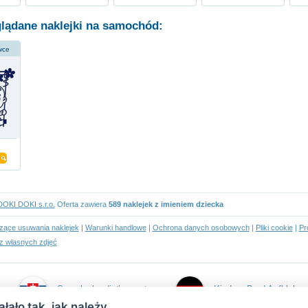
glądane naklejki na samochód:
wce
DOKI DOKI s.r.o.
Oferta zawiera
589 naklejek z imieniem dziecka
czące usuwania naklejek
|
Warunki handlowe
|
Ochrona danych osobowych
|
Pliki cookie
|
Pr
z własnych zdjęć
Samolepky dieťa v aute
Kind an Bord Aufkleber
łało tak, jak należy