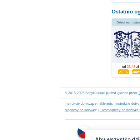
Ostatnio o
Dzieci na huśta
od
23,48
zł
© 2018-2026 BabyNaklejki.pl obsługiwane przez
Instrukcje dotyczące naklejania
|
Instrukcje doty
Magnesy na lodówkę
|
Fotomagnesy na lodówkę 
Samolepky dítě v autě
Aby wszystko dzia