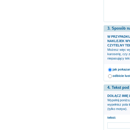
3. Sposób n
W PRZYPADK
NAKLEJEK WY
CZYTELNY TE
Możesz więc wyb
karoserię, czy 
niepasujący teks
jak pokaza
odbicie lus
4. Tekst pod
DOŁĄCZ IMIĘ 
Wypełnij poniższ
wypełnisz pola
(tylko motyw).
tekst: