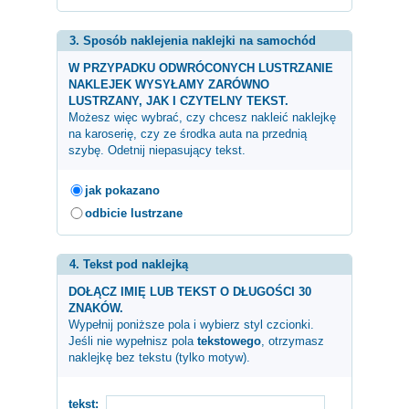
3. Sposób naklejenia naklejki na samochód
W PRZYPADKU ODWRÓCONYCH LUSTRZANIE
NAKLEJEK WYSYŁAMY ZARÓWNO
LUSTRZANY, JAK I CZYTELNY TEKST.
Możesz więc wybrać, czy chcesz nakleić naklejkę
na karoserię, czy ze środka auta na przednią
szybę. Odetnij niepasujący tekst.
jak pokazano
odbicie lustrzane
4. Tekst pod naklejką
DOŁĄCZ IMIĘ LUB TEKST O DŁUGOŚCI 30
ZNAKÓW.
Wypełnij poniższe pola i wybierz styl czcionki.
Jeśli nie wypełnisz pola
tekstowego
, otrzymasz
naklejkę bez tekstu (tylko motyw).
tekst: