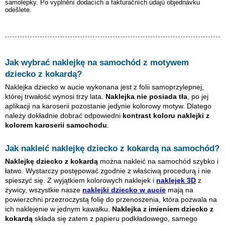
samolepky. Po vyplnění dodacích a fakturačních údajů objednávku
odešlete.
Jak wybrać naklejkę na samochód z motywem
dziecko z kokardą
?
Naklejka dziecko w aucie wykonana jest z folii samoprzylepnej,
której trwałość wynosi trzy lata.
Naklejka nie posiada tła
, po jej
aplikacji na karoserii pozostanie jedynie kolorowy motyw. Dlatego
należy dokładnie dobrać odpowiedni
kontrast koloru naklejki z
kolorem karoserii samochodu
.
Jak nakleić naklejkę
dziecko z kokardą
na samochód?
Naklejkę
dziecko z kokardą
można nakleić na samochód szybko i
łatwo. Wystarczy postępować zgodnie z właściwą procedurą i nie
spieszyć się. Z wyjątkiem kolorowych naklejek i
naklejek 3D
z
żywicy, wszystkie nasze
naklejki dziecko w aucie
mają na
powierzchni przezroczystą folię do przenoszenia, która pozwala na
ich naklejenie w jednym kawałku.
Naklejka z imieniem
dziecko z
kokardą
składa się zatem z papieru podkładowego, samego