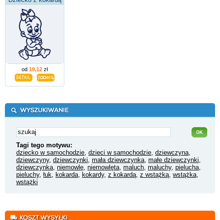
od
19,12
zł
Tagi tego motywu:
dziecko w samochodzie
,
dzieci w samochodzie
,
dziewczyna
,
dziewczyny
,
dziewczynki
,
mała dziewczynka
,
małe dziewczynki
,
dziewczynka
,
niemowlę
,
niemowlęta
,
maluch
,
maluchy
,
pielucha
,
pieluchy
,
łuk
,
kokarda
,
kokardy
,
z kokardą
,
z wstążką
,
wstążka
,
wstążki