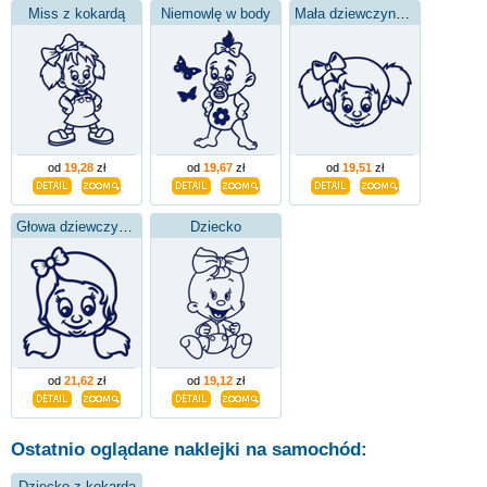
Miss z kokardą
Niemowlę w body
Mała dziewczynka z kokardą
od
19,28
zł
od
19,67
zł
od
19,51
zł
Głowa dziewczynki z kokardą
Dziecko
od
21,62
zł
od
19,12
zł
Ostatnio oglądane naklejki na samochód:
Dziecko z kokardą