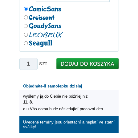
szt.
Objednáte-li samolepku dzisiaj
wyślemy ją do Ciebie nie później niż
11. 8.
a u Vás doma bude následující pracovní den.
Uvedené termíny jsou orientační a neplatí ve statní
svátky!