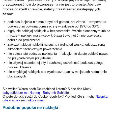
przyczepność folii do przenoszenia nie jest to proste. Aby cały
proces poszedł sprawnie, należy przestrzegać następujących
zasad:
podczas klejenia nie może być ani gorąco, ani zimno – temperatura
powierzchni powinna poruszać się w zakresie od 15°C do 30°C
nigdy nie naklejaj naklejek w bezpośrednim świetle słonecznym lub na
mrozie – naklejki mają wtedy krótszą żywotność i nie przylegają
dobrze do powierzchni
zawsze naklejaj naklejki na suchą i wolną od wosku, odtłuszczoną
alkoholem technicznym powierzchnię
nie spiesz się podczas naklejania – naklejki nie da się odkleić nawet
po przypadkowym przyklejeniu
nie używaj nadmiernej siły i zachowaj ostrożność podczas całego
procesu klejenia
nie przyklejaj naklejek pod wycieraczką ani w miejscach nadmiernie
obciążanych
Sie wollen Waren nach Deutschland liefern? Siehe das Motiv
babyaufkleber mit Namen - Baby mit Schleife
Chcete doručit zboží do České republiky? Prohlédněte si motiv
Nálepka
dítě v autě - miminko s mašlí
Podobne popularne naklejki: