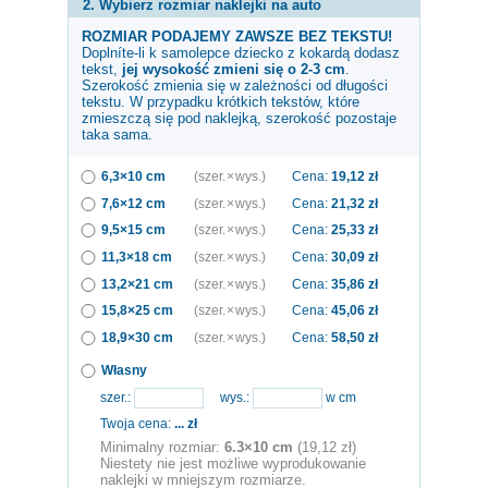
2. Wybierz rozmiar naklejki na auto
ROZMIAR PODAJEMY ZAWSZE BEZ TEKSTU!
Doplníte-li k samolepce
dziecko z kokardą
dodasz
tekst,
jej wysokość zmieni się o 2-3 cm
.
Szerokość zmienia się w zależności od długości
tekstu. W przypadku krótkich tekstów, które
zmieszczą się pod naklejką, szerokość pozostaje
taka sama.
6,3×10 cm
(szer. × wys.)
Cena:
19,12
zł
7,6×12 cm
(szer. × wys.)
Cena:
21,32
zł
9,5×15 cm
(szer. × wys.)
Cena:
25,33
zł
11,3×18 cm
(szer. × wys.)
Cena:
30,09
zł
13,2×21 cm
(szer. × wys.)
Cena:
35,86
zł
15,8×25 cm
(szer. × wys.)
Cena:
45,06
zł
18,9×30 cm
(szer. × wys.)
Cena:
58,50
zł
Własny
szer.:
wys.:
w cm
Twoja cena:
...
zł
Minimalny rozmiar:
6.3×10 cm
(19,12 zł)
Niestety nie jest możliwe wyprodukowanie
naklejki w mniejszym rozmiarze.