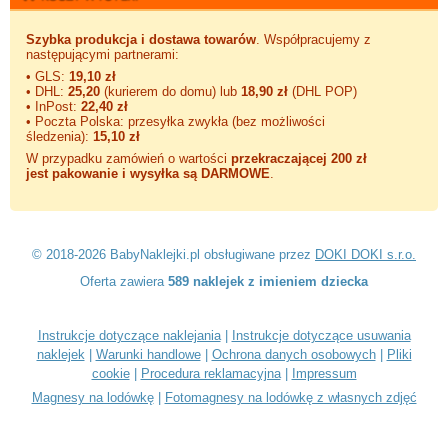
Szybka produkcja i dostawa towarów
. Współpracujemy z
następującymi partnerami:
• GLS:
19,10 zł
• DHL:
25,20
(kurierem do domu) lub
18,90 zł
(DHL POP)
• InPost:
22,40 zł
• Poczta Polska: przesyłka zwykła (bez możliwości
śledzenia):
15,10 zł
W przypadku zamówień o wartości
przekraczającej 200 zł
jest pakowanie i wysyłka są DARMOWE
.
© 2018-2026 BabyNaklejki.pl obsługiwane przez
DOKI DOKI s.r.o.
Oferta zawiera
589 naklejek z imieniem dziecka
Instrukcje dotyczące naklejania
|
Instrukcje dotyczące usuwania
naklejek
|
Warunki handlowe
|
Ochrona danych osobowych
|
Pliki
cookie
|
Procedura reklamacyjna
|
Impressum
Magnesy na lodówkę
|
Fotomagnesy na lodówkę z własnych zdjęć