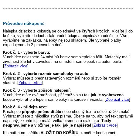
Průvodce nákupem:
Nálepka
dziecko z kokardą
se objednává ve čtyřech krocích. Vložíte ji do
košíku, vyplníte dodací a fakturační údaje a objednávku odešlete. Vše
vyrábíme na zakázku, nálepky nejsou skladem. Dle vybrané platby
expedujeme do 2 pracovních dnů.
Krok č. 1 - vyberte barvu:
V nabídce naleznete 24 odstínů barev samolepících fólií. Materiály mají
životnost 2-5 let v závislosti na umístění samolepek na automobilu.
[
Zobrazit více
]
Krok č. 2 - vyberte rozměr samolepky na auto:
Vybírat můžete z přednastavených rozměrů nebo si zvolíte rozměr
vlastní. [
Zobrazit více
]
Krok č. 3 - vyberte způsob nalepení:
V nabídce máte dvě možnosti, přičemž volbu
tak jak je vyobrazena
budete vybírat pro lepení samolepky na karoserii vozidla. [
Zobrazit více
]
Krok č. 4 - přidejte text:
K nálepce
připojte jméno dítěte
nebo obecný text o délce až 30 znaků.
Vybírat můžete z několika stylů písma. Dbejte na to, aby byl text správně
napsaný, zkontrolujte malá, velká písmena a diakritiku.
Texty
neupravujeme a vložíme je tak, jak je napíšete!
[
Zobrazit více
]
Kliknutím na tlačítko
VLOŽIT DO KOŠÍKU
ukončíte konfiguraci