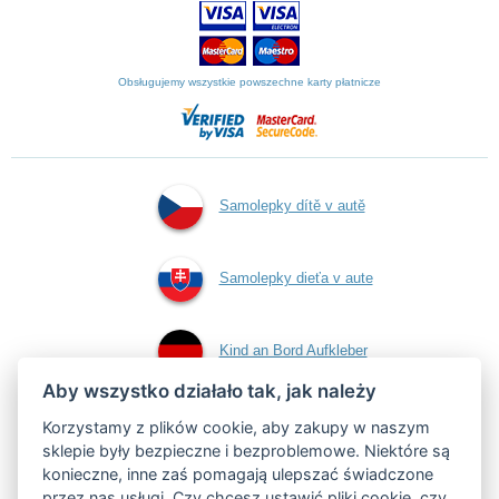
Obsługujemy wszystkie powszechne karty płatnicze
Samolepky dítě v autě
Samolepky dieťa v aute
Kind an Bord Aufkleber
Aby wszystko działało tak, jak należy
Naklejki dziecko w
Korzystamy z plików cookie, aby zakupy w naszym
sklepie były bezpieczne i bezproblemowe. Niektóre są
konieczne, inne zaś pomagają ulepszać świadczone
aucie
przez nas usługi. Czy chcesz
ustawić pliki cookie
, czy