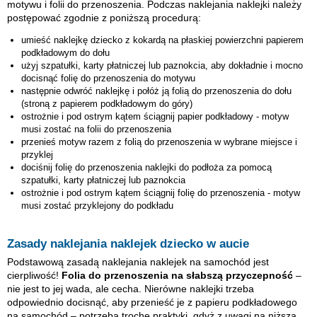
motywu i folii do przenoszenia. Podczas naklejania naklejki należy
postępować zgodnie z poniższą procedurą:
umieść naklejkę
dziecko z kokardą
na płaskiej powierzchni papierem
podkładowym do dołu
użyj szpatułki, karty płatniczej lub paznokcia, aby dokładnie i mocno
docisnąć folię do przenoszenia do motywu
następnie odwróć naklejkę i połóż ją folią do przenoszenia do dołu
(stroną z papierem podkładowym do góry)
ostrożnie i pod ostrym kątem ściągnij papier podkładowy - motyw
musi zostać na folii do przenoszenia
przenieś motyw razem z folią do przenoszenia w wybrane miejsce i
przyklej
dociśnij folię do przenoszenia naklejki do podłoża za pomocą
szpatułki, karty płatniczej lub paznokcia
ostrożnie i pod ostrym kątem ściągnij folię do przenoszenia - motyw
musi zostać przyklejony do podkładu
Zasady naklejania naklejek dziecko w aucie
Podstawową zasadą naklejania naklejek na samochód jest
cierpliwość!
Folia do przenoszenia na słabszą przyczepność
–
nie jest to jej wada, ale cecha. Nierówne naklejki trzeba
odpowiednio docisnąć, aby przenieść je z papieru podkładowego
na samochód – potrzeba trochę praktyki, gdyż z uwagi na niższą