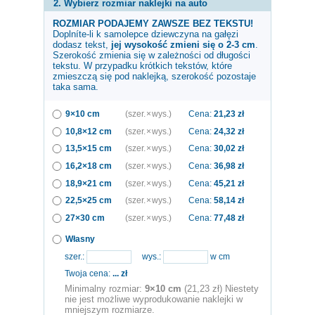
2. Wybierz rozmiar naklejki na auto
ROZMIAR PODAJEMY ZAWSZE BEZ TEKSTU!
Doplníte-li k samolepce
dziewczyna na gałęzi
dodasz tekst,
jej wysokość zmieni się o 2-3 cm
.
Szerokość zmienia się w zależności od długości
tekstu. W przypadku krótkich tekstów, które
zmieszczą się pod naklejką, szerokość pozostaje
taka sama.
9×10 cm
(szer. × wys.)
Cena:
21,23
zł
10,8×12 cm
(szer. × wys.)
Cena:
24,32
zł
13,5×15 cm
(szer. × wys.)
Cena:
30,02
zł
16,2×18 cm
(szer. × wys.)
Cena:
36,98
zł
18,9×21 cm
(szer. × wys.)
Cena:
45,21
zł
22,5×25 cm
(szer. × wys.)
Cena:
58,14
zł
27×30 cm
(szer. × wys.)
Cena:
77,48
zł
Własny
szer.:
wys.:
w cm
Twoja cena:
...
zł
Minimalny rozmiar:
9×10 cm
(21,23 zł) Niestety
nie jest możliwe wyprodukowanie naklejki w
mniejszym rozmiarze.