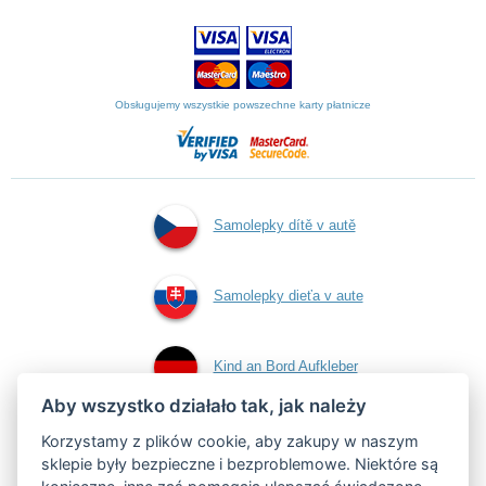
Obsługujemy wszystkie powszechne karty płatnicze
Samolepky dítě v autě
Samolepky dieťa v aute
Kind an Bord Aufkleber
Aby wszystko działało tak, jak należy
Naklejki dziecko w
Korzystamy z plików cookie, aby zakupy w naszym
sklepie były bezpieczne i bezproblemowe. Niektóre są