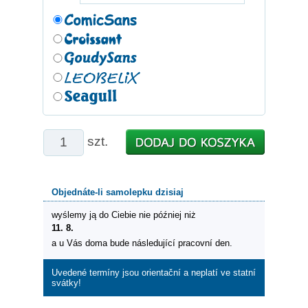
szt.
Objednáte-li samolepku dzisiaj
wyślemy ją do Ciebie nie później niż
11. 8.
a u Vás doma bude následující pracovní den.
Uvedené termíny jsou orientační a neplatí ve statní
svátky!