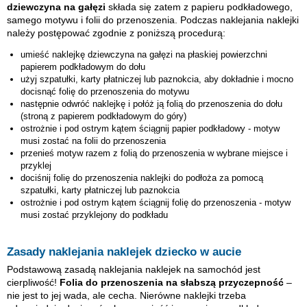
dziewczyna na gałęzi
składa się zatem z papieru podkładowego,
samego motywu i folii do przenoszenia. Podczas naklejania naklejki
należy postępować zgodnie z poniższą procedurą:
umieść naklejkę
dziewczyna na gałęzi
na płaskiej powierzchni
papierem podkładowym do dołu
użyj szpatułki, karty płatniczej lub paznokcia, aby dokładnie i mocno
docisnąć folię do przenoszenia do motywu
następnie odwróć naklejkę i połóż ją folią do przenoszenia do dołu
(stroną z papierem podkładowym do góry)
ostrożnie i pod ostrym kątem ściągnij papier podkładowy - motyw
musi zostać na folii do przenoszenia
przenieś motyw razem z folią do przenoszenia w wybrane miejsce i
przyklej
dociśnij folię do przenoszenia naklejki do podłoża za pomocą
szpatułki, karty płatniczej lub paznokcia
ostrożnie i pod ostrym kątem ściągnij folię do przenoszenia - motyw
musi zostać przyklejony do podkładu
Zasady naklejania naklejek dziecko w aucie
Podstawową zasadą naklejania naklejek na samochód jest
cierpliwość!
Folia do przenoszenia na słabszą przyczepność
–
nie jest to jej wada, ale cecha. Nierówne naklejki trzeba