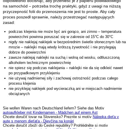
odpowiednio docisnąć, aby przenieść je z papieru podkładowego
na samochód – potrzeba trochę praktyki, gdyż z uwagi na niższą
przyczepność folii do przenoszenia nie jest to proste. Aby cały
proces poszedł sprawnie, należy przestrzegać następujących
zasad:
podczas klejenia nie może być ani gorąco, ani zimno – temperatura
powierzchni powinna poruszać się w zakresie od 15°C do 30°C
nigdy nie naklejaj naklejek w bezpośrednim świetle słonecznym lub na
mrozie – naklejki mają wtedy krótszą żywotność i nie przylegają
dobrze do powierzchni
zawsze naklejaj naklejki na suchą i wolną od wosku, odtłuszczoną
alkoholem technicznym powierzchnię
nie spiesz się podczas naklejania – naklejki nie da się odkleić nawet
po przypadkowym przyklejeniu
nie używaj nadmiernej siły i zachowaj ostrożność podczas całego
procesu klejenia
nie przyklejaj naklejek pod wycieraczką ani w miejscach nadmiernie
obciążanych
Sie wollen Waren nach Deutschland liefern? Siehe das Motiv
autoaufkleber mit Kindernamen - Mädchen auf einem Ast
Chcete doručiť tovar na Slovensko? Prezrite si motív
Nálepka dieťa v
aute s menom dieťaťa - Dievčina na konári
Chcete doručit zboží do České republiky? Prohlédněte si motiv