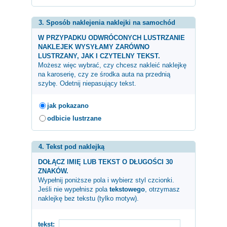
3. Sposób naklejenia naklejki na samochód
W PRZYPADKU ODWRÓCONYCH LUSTRZANIE
NAKLEJEK WYSYŁAMY ZARÓWNO
LUSTRZANY, JAK I CZYTELNY TEKST.
Możesz więc wybrać, czy chcesz nakleić naklejkę
na karoserię, czy ze środka auta na przednią
szybę. Odetnij niepasujący tekst.
jak pokazano
odbicie lustrzane
4. Tekst pod naklejką
DOŁĄCZ IMIĘ LUB TEKST O DŁUGOŚCI 30
ZNAKÓW.
Wypełnij poniższe pola i wybierz styl czcionki.
Jeśli nie wypełnisz pola
tekstowego
, otrzymasz
naklejkę bez tekstu (tylko motyw).
tekst: