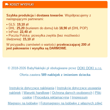
Szybka produkcja i dostawa towarów
. Współpracujemy z
następującymi partnerami:
• GLS:
19,10 zł
• DHL:
25,20
(kurierem do domu) lub
18,90 zł
(DHL POP)
• InPost:
22,40 zł
• Poczta Polska: przesyłka zwykła (bez możliwości
śledzenia):
15,10 zł
W przypadku zamówień o wartości
przekraczającej 200 zł
jest pakowanie i wysyłka są DARMOWE
.
© 2018-2026 BabyNaklejki.pl obsługiwane przez
DOKI DOKI s.r.o.
Oferta zawiera
589 naklejek z imieniem dziecka
Instrukcje dotyczące naklejania
|
Instrukcje dotyczące usuwania
naklejek
|
Warunki handlowe
|
Ochrona danych osobowych
|
Pliki
cookie
|
Procedura reklamacyjna
|
Impressum
Magnesy na lodówkę
|
Fotomagnesy na lodówkę z własnych zdjęć