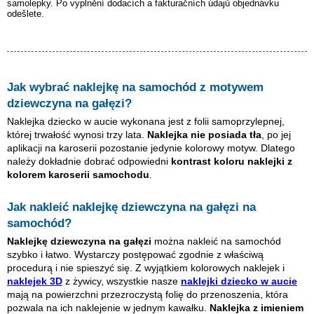
samolepky. Po vyplnění dodacích a fakturačních údajů objednávku
odešlete.
Jak wybrać naklejkę na samochód z motywem
dziewczyna na gałęzi
?
Naklejka dziecko w aucie wykonana jest z folii samoprzylepnej,
której trwałość wynosi trzy lata.
Naklejka nie posiada tła
, po jej
aplikacji na karoserii pozostanie jedynie kolorowy motyw. Dlatego
należy dokładnie dobrać odpowiedni
kontrast koloru naklejki z
kolorem karoserii samochodu
.
Jak nakleić naklejkę
dziewczyna na gałęzi
na
samochód?
Naklejkę
dziewczyna na gałęzi
można nakleić na samochód
szybko i łatwo. Wystarczy postępować zgodnie z właściwą
procedurą i nie spieszyć się. Z wyjątkiem kolorowych naklejek i
naklejek 3D
z żywicy, wszystkie nasze
naklejki dziecko w aucie
mają na powierzchni przezroczystą folię do przenoszenia, która
pozwala na ich naklejenie w jednym kawałku.
Naklejka z imieniem