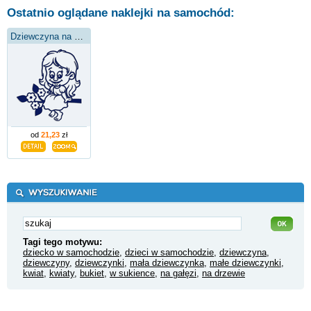
Ostatnio oglądane naklejki na samochód:
Dziewczyna na gałęzi
od
21,23
zł
Tagi tego motywu:
dziecko w samochodzie
,
dzieci w samochodzie
,
dziewczyna
,
dziewczyny
,
dziewczynki
,
mała dziewczynka
,
małe dziewczynki
,
kwiat
,
kwiaty
,
bukiet
,
w sukience
,
na gałęzi
,
na drzewie