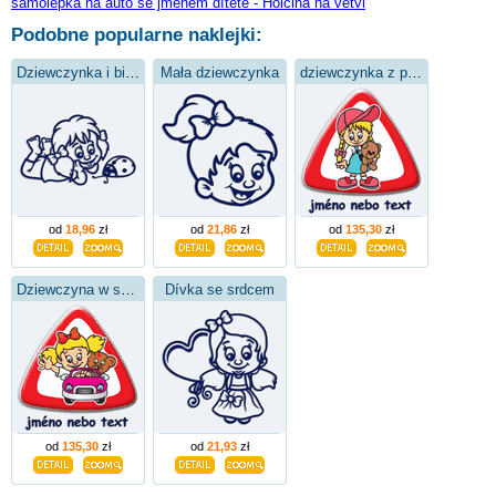
samolepka na auto se jménem dítěte - Holčina na větvi
Podobne popularne naklejki:
Dziewczynka i biedronka
Mała dziewczynka
dziewczynka z pluszowym misiem
od
18,96
zł
od
21,86
zł
od
135,30
zł
Dziewczyna w samochodzie
Dívka se srdcem
od
135,30
zł
od
21,93
zł