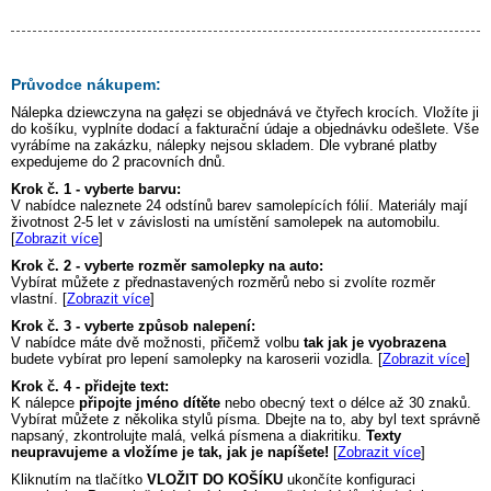
Průvodce nákupem:
Nálepka
dziewczyna na gałęzi
se objednává ve čtyřech krocích. Vložíte ji
do košíku, vyplníte dodací a fakturační údaje a objednávku odešlete. Vše
vyrábíme na zakázku, nálepky nejsou skladem. Dle vybrané platby
expedujeme do 2 pracovních dnů.
Krok č. 1 - vyberte barvu:
V nabídce naleznete 24 odstínů barev samolepících fólií. Materiály mají
životnost 2-5 let v závislosti na umístění samolepek na automobilu.
[
Zobrazit více
]
Krok č. 2 - vyberte rozměr samolepky na auto:
Vybírat můžete z přednastavených rozměrů nebo si zvolíte rozměr
vlastní. [
Zobrazit více
]
Krok č. 3 - vyberte způsob nalepení:
V nabídce máte dvě možnosti, přičemž volbu
tak jak je vyobrazena
budete vybírat pro lepení samolepky na karoserii vozidla. [
Zobrazit více
]
Krok č. 4 - přidejte text:
K nálepce
připojte jméno dítěte
nebo obecný text o délce až 30 znaků.
Vybírat můžete z několika stylů písma. Dbejte na to, aby byl text správně
napsaný, zkontrolujte malá, velká písmena a diakritiku.
Texty
neupravujeme a vložíme je tak, jak je napíšete!
[
Zobrazit více
]
Kliknutím na tlačítko
VLOŽIT DO KOŠÍKU
ukončíte konfiguraci