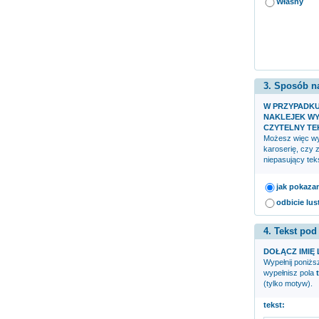
Własny
3. Sposób n
W PRZYPADK
NAKLEJEK WY
CZYTELNY TE
Możesz więc wyb
karoserię, czy 
niepasujący teks
jak pokaza
odbicie lus
4. Tekst pod
DOŁĄCZ IMIĘ 
Wypełnij poniższ
wypełnisz pola
(tylko motyw).
tekst: