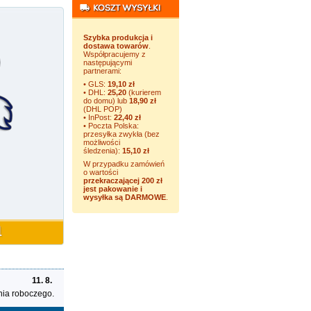
Szybka produkcja i
dostawa towarów
.
Współpracujemy z
następującymi
partnerami:
• GLS:
19,10 zł
• DHL:
25,20
(kurierem
do domu) lub
18,90 zł
(DHL POP)
• InPost:
22,40 zł
• Poczta Polska:
przesyłka zwykła (bez
możliwości
śledzenia):
15,10 zł
W przypadku zamówień
o wartości
przekraczającej 200 zł
jest pakowanie i
wysyłka są DARMOWE
.
11. 8.
nia roboczego.