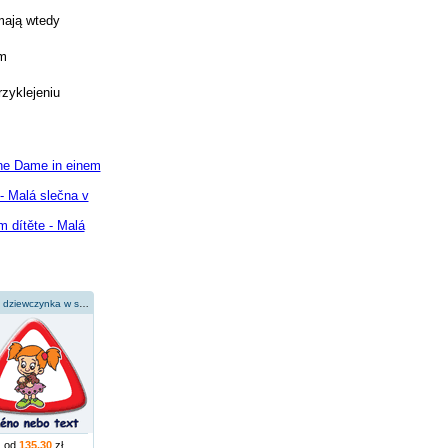
mają wtedy
ym
rzyklejeniu
ine Dame in einem
- Malá slečna v
 dítěte - Malá
mała dziewczynka w sukience
od
135,30
zł