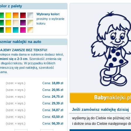
olor z palety
Wybrany kolor:
prosimy o wybranie
koloru
ozmiar naklejki na auto
AJEMY ZAWSZE BEZ TEKSTU!
amolepce
mała dama w sukience
dodasz tekst,
mieni się o 2-3 cm
. Szerokość zmienia się
 długości tekstu. W przypadku krótkich
zmieszczą się pod naklejką, szerokość
sama.
(szer. × wys.)
Cena:
18,89
zł
(szer. × wys.)
Cena:
20,95
zł
(szer. × wys.)
Cena:
24,75
zł
(szer. × wys.)
Cena:
29,39
zł
Jeśli zamówisz naklejkę dzisiaj
(szer. × wys.)
Cena:
34,87
zł
(szer. × wys.)
Cena:
43,50
zł
wyślemy ją do Ciebie nie później niż
i dotrze ona do Ciebie następnego d
(szer. × wys.)
Cena:
56,39
zł