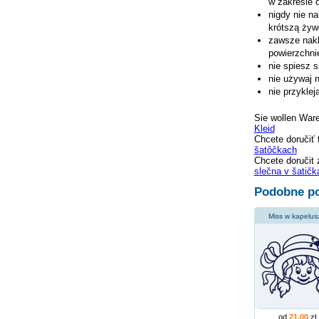
w zakresie 
nigdy nie n
krótszą żywo
zawsze nakl
powierzchni
nie spiesz s
nie używaj 
nie przykle
Sie wollen War
Kleid
Chcete doručiť 
šatôčkach
Chcete doručit 
slečna v šatičk
Podobne po
Miss w kapelus
od
21,00
zł