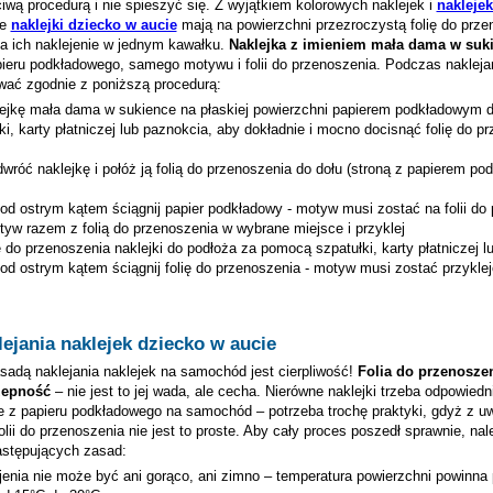
iwą procedurą i nie spieszyć się. Z wyjątkiem kolorowych naklejek i
nakleje
ze
naklejki dziecko w aucie
mają na powierzchni przezroczystą folię do prze
na ich naklejenie w jednym kawałku.
Naklejka z imieniem
mała dama w suk
ieru podkładowego, samego motywu i folii do przenoszenia. Podczas naklejan
wać zgodnie z poniższą procedurą:
lejkę
mała dama w sukience
na płaskiej powierzchni papierem podkładowym d
ki, karty płatniczej lub paznokcia, aby dokładnie i mocno docisnąć folię do p
wróć naklejkę i połóż ją folią do przenoszenia do dołu (stroną z papierem p
pod ostrym kątem ściągnij papier podkładowy - motyw musi zostać na folii do
tyw razem z folią do przenoszenia w wybrane miejsce i przyklej
ię do przenoszenia naklejki do podłoża za pomocą szpatułki, karty płatniczej 
pod ostrym kątem ściągnij folię do przenoszenia - motyw musi zostać przykle
ejania naklejek dziecko w aucie
adą naklejania naklejek na samochód jest cierpliwość!
Folia do przenosze
zepność
– nie jest to jej wada, ale cecha. Nierówne naklejki trzeba odpowiedn
e z papieru podkładowego na samochód – potrzeba trochę praktyki, gdyż z u
lii do przenoszenia nie jest to proste. Aby cały proces poszedł sprawnie, nal
astępujących zasad:
jenia nie może być ani gorąco, ani zimno – temperatura powierzchni powinna