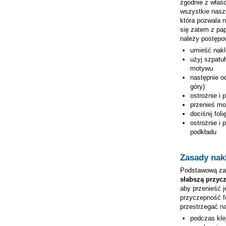
zgodnie z właśc
wszystkie nas
która pozwala 
się zatem z pap
należy postępo
umieść nak
użyj szpatuł
motywu
następnie od
góry)
ostrożnie i 
przenieś mo
dociśnij fol
ostrożnie i 
podkładu
Zasady nakl
Podstawową zas
słabszą przyc
aby przenieść j
przyczepność fo
przestrzegać n
podczas kle