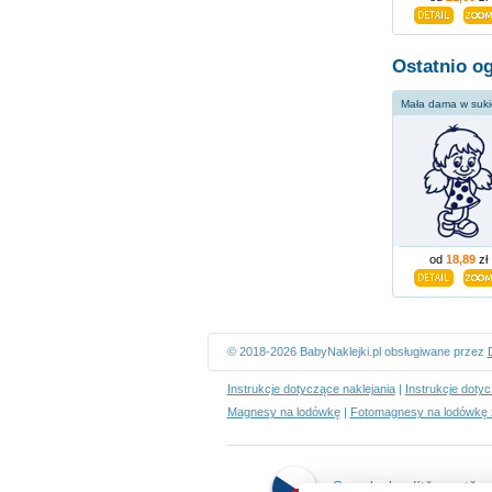
Ostatnio o
Mała dama w suk
od
18,89
zł
© 2018-2026 BabyNaklejki.pl obsługiwane przez
Instrukcje dotyczące naklejania
|
Instrukcje doty
Magnesy na lodówkę
|
Fotomagnesy na lodówkę 
Samolepky dítě v autě