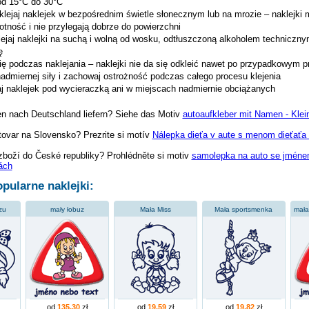
od 15°C do 30°C
aklejaj naklejek w bezpośrednim świetle słonecznym lub na mrozie – naklejki 
tność i nie przylegają dobrze do powierzchni
ejaj naklejki na suchą i wolną od wosku, odtłuszczoną alkoholem techniczn
ę
ię podczas naklejania – naklejki nie da się odkleić nawet po przypadkowym p
nadmiernej siły i zachowaj ostrożność podczas całego procesu klejenia
jaj naklejek pod wycieraczką ani w miejscach nadmiernie obciążanych
en nach Deutschland liefern? Siehe das Motiv
autoaufkleber mit Namen - Kle
tovar na Slovensko? Prezrite si motív
Nálepka dieťa v aute s menom dieťaťa 
zboží do České republiky? Prohlédněte si motiv
samolepka na auto se jménem
ách
pularne naklejki:
zu
mały łobuz
Mała Miss
Mała sportsmenka
od
135,30
zł
od
19,59
zł
od
19,82
zł