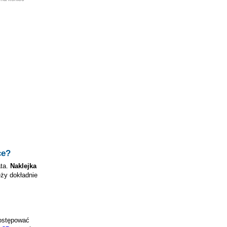
ce
?
ata.
Naklejka
eży dokładnie
ostępować