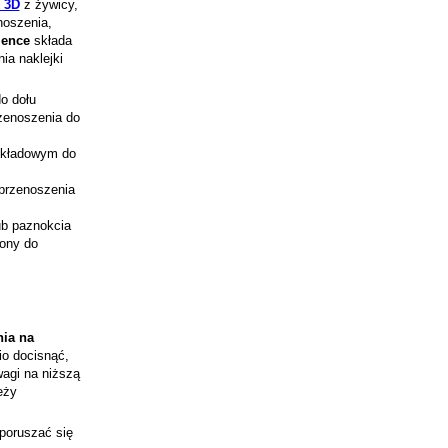
k 3D
z żywicy,
noszenia,
ience
składa
ia naklejki
o dołu
rzenoszenia do
odkładowym do
 przenoszenia
lub paznokcia
jony do
nia na
io docisnąć,
wagi na niższą
eży
 poruszać się