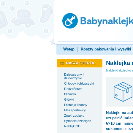
Wstęp
Koszty pakowania i wysyłki
Naklejka
Naklejki dziecko 
Dziewczyny i
dziewczynki
Chłopcy i chłopczyki
Rodzeństwo
Bliźniaki
Główki
Profesje i hobby
Mali sportowcy
Naklejki na au
Znaki zodiaku
uzupełnić
imie
Symbole dziecięce
6×10 cm
, nume
Naklejki 3D
sukience
ostrz