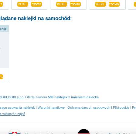
glądane naklejki na samochód:
ience
DOKI DOKI s.r.o.
Oferta zawiera
589 naklejek z imieniem dziecka
czące usuwania naklejek
|
Warunki handlowe
|
Ochrona danych osobowych
|
Pliki cookie
|
Pr
z własnych zdjęć
Samolepky dieťa v aute
Kind an Bord Aufkleber