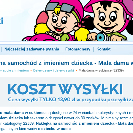
Najczęściej zadawane pytania
Fotomagnesy
Kontakt
 na samochód z imieniem dziecka - Mała dama 
w aucie z imieniem
Dziewczyny i dziewczynki
Mała dama w sukience (22339)
to
mała dama w sukience
są dostępne w 24 wariantach kolorystycznych i m
niem dziecka
lub tekstem o długości nawet do 30 znaków. Minimalny rozmiar 
r katalogowy
22339
.
Naklejka na samochód z imieniem dziecka - Mała d
ega innych kierowców o
dziecku w aucie
.