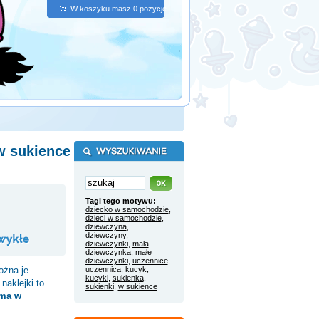
W koszyku masz 0 pozycje
w sukience
Tagi tego motywu:
dziecko w samochodzie
,
dzieci w samochodzie
,
dziewczyna
,
dziewczyny
,
dziewczynki
,
mała
dziewczynka
,
małe
dziewczynki
,
uczennice
,
ożna je
uczennica
,
kucyk
,
kucyki
,
sukienka
,
naklejki to
sukienki
,
w sukience
ama w