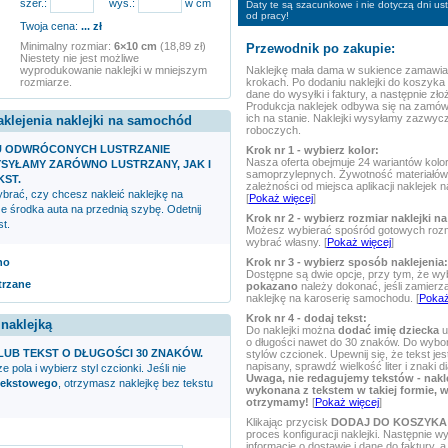
szer.:
wys.:
w cm
Daty te są szacunkowe i nie dotyczą dni u
od pracy!
Twoja cena:
...
zł
Minimalny rozmiar:
6×10 cm
(18,89 zł)
Przewodnik po zakupie:
Niestety nie jest możliwe
Naklejkę
mała dama w sukience
zamawia 
wyprodukowanie naklejki w mniejszym
krokach. Po dodaniu naklejki do koszyka
rozmiarze.
dane do wysyłki i faktury, a następnie zł
Produkcja naklejek odbywa się na zamów
ich na stanie. Naklejki wysyłamy zazwycz
aklejenia naklejki na samochód
roboczych.
U ODWRÓCONYCH LUSTRZANIE
Krok nr 1 - wybierz kolor:
Nasza oferta obejmuje 24 wariantów kolor
SYŁAMY ZARÓWNO LUSTRZANY, JAK I
samoprzylepnych. Żywotność materiałów 
KST.
zależności od miejsca aplikacji naklejek
rać, czy chcesz nakleić naklejkę na
[
Pokaż więcej
]
ze środka auta na przednią szybę. Odetnij
Krok nr 2 - wybierz rozmiar naklejki na
t.
Możesz wybierać spośród gotowych rozm
wybrać własny. [
Pokaż więcej
]
Krok nr 3 - wybierz sposób naklejenia:
no
Dostępne są dwie opcje, przy tym, że wy
trzane
pokazano
należy dokonać, jeśli zamierz
naklejkę na karoserię samochodu. [
Pokaż
Krok nr 4 - dodaj tekst:
 naklejką
Do naklejki można
dodać imię dziecka
u
o długości nawet do 30 znaków. Do wyboru
LUB TEKST O DŁUGOŚCI 30 ZNAKÓW.
stylów czcionek. Upewnij się, że tekst je
napisany, sprawdź wielkość liter i znaki d
e pola i wybierz styl czcionki. Jeśli nie
Uwaga, nie redagujemy tekstów - nakl
tekstowego
, otrzymasz naklejkę bez tekstu
wykonana z tekstem w takiej formie, w 
otrzymamy!
[
Pokaż więcej
]
Klikając przycisk
DODAJ DO KOSZYKA
proces konfiguracji naklejki. Następnie 
informacje o dostawie i dane do faktury, a