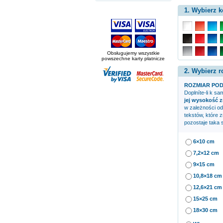
1. Wybierz k
Obsługujemy wszystkie
powszechne karty płatnicze
2. Wybierz r
ROZMIAR POD
Doplníte-li k s
jej wysokość z
w zależności od
tekstów, które 
pozostaje taka 
6×10 cm
7,2×12 cm
9×15 cm
10,8×18 cm
12,6×21 cm
15×25 cm
18×30 cm