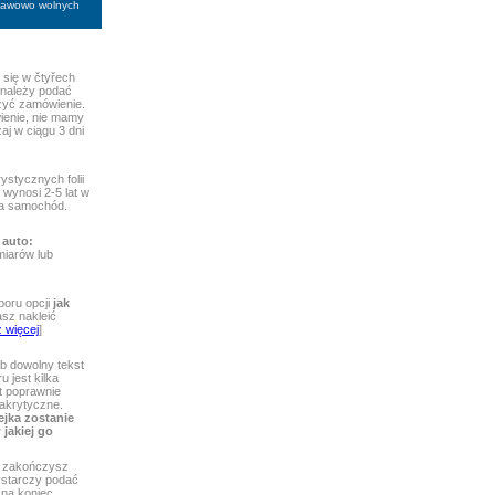
stawowo wolnych
się w čtyřech
 należy podać
ożyć zamówienie.
ienie, nie mamy
aj w ciągu 3 dni
ystycznych folii
wynosi 2-5 lat w
 na samochód.
 auto:
iarów lub
boru opcji
jak
asz nakleić
 więcej
]
b dowolny tekst
 jest kilka
st poprawnie
iakrytyczne.
ejka zostanie
jakiej go
zakończysz
wystarczy podać
 na koniec