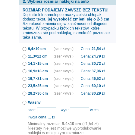
2. Wybierz rozmiar naklejki na auto
ROZMIAR PODAJEMY ZAWSZE BEZ TEKSTU!
Doplníte-li k samolepce
marzycielski chłopak
dodasz tekst,
jej wysokość zmieni się o 2-3 cm
.
Szerokość zmienia się w zależności od długości
tekstu. W przypadku krótkich tekstów, które
zmieszczą się pod naklejką, szerokość pozostaje
taka sama.
9,4×10 cm
(szer. × wys.)
Cena:
21,54
zł
11,3×12 cm
(szer. × wys.)
Cena:
24,79
zł
14,1×15 cm
(szer. × wys.)
Cena:
30,72
zł
16,9×18 cm
(szer. × wys.)
Cena:
37,96
zł
19,7×21 cm
(szer. × wys.)
Cena:
46,52
zł
23,5×25 cm
(szer. × wys.)
Cena:
60,10
zł
28,2×30 cm
(szer. × wys.)
Cena:
80,29
zł
Własny
szer.:
wys.:
w cm
Twoja cena:
...
zł
Minimalny rozmiar:
9.4×10 cm
(21,54 zł)
Niestety nie jest możliwe wyprodukowanie
naklejki w mniejszym rozmiarze.