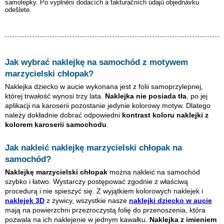
samolepky. Po vyplnění dodacích a fakturačních údajů objednávku
odešlete.
Jak wybrać naklejkę na samochód z motywem
marzycielski chłopak
?
Naklejka dziecko w aucie wykonana jest z folii samoprzylepnej,
której trwałość wynosi trzy lata.
Naklejka nie posiada tła
, po jej
aplikacji na karoserii pozostanie jedynie kolorowy motyw. Dlatego
należy dokładnie dobrać odpowiedni
kontrast koloru naklejki z
kolorem karoserii samochodu
.
Jak nakleić naklejkę
marzycielski chłopak
na
samochód?
Naklejkę
marzycielski chłopak
można nakleić na samochód
szybko i łatwo. Wystarczy postępować zgodnie z właściwą
procedurą i nie spieszyć się. Z wyjątkiem kolorowych naklejek i
naklejek 3D
z żywicy, wszystkie nasze
naklejki dziecko w aucie
mają na powierzchni przezroczystą folię do przenoszenia, która
pozwala na ich naklejenie w jednym kawałku.
Naklejka z imieniem