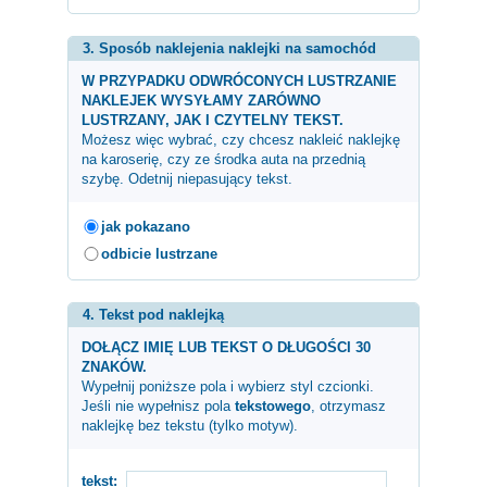
3. Sposób naklejenia naklejki na samochód
W PRZYPADKU ODWRÓCONYCH LUSTRZANIE
NAKLEJEK WYSYŁAMY ZARÓWNO
LUSTRZANY, JAK I CZYTELNY TEKST.
Możesz więc wybrać, czy chcesz nakleić naklejkę
na karoserię, czy ze środka auta na przednią
szybę. Odetnij niepasujący tekst.
jak pokazano
odbicie lustrzane
4. Tekst pod naklejką
DOŁĄCZ IMIĘ LUB TEKST O DŁUGOŚCI 30
ZNAKÓW.
Wypełnij poniższe pola i wybierz styl czcionki.
Jeśli nie wypełnisz pola
tekstowego
, otrzymasz
naklejkę bez tekstu (tylko motyw).
tekst: