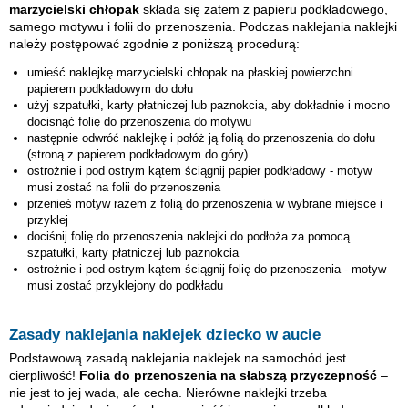
marzycielski chłopak
składa się zatem z papieru podkładowego,
samego motywu i folii do przenoszenia. Podczas naklejania naklejki
należy postępować zgodnie z poniższą procedurą:
umieść naklejkę
marzycielski chłopak
na płaskiej powierzchni
papierem podkładowym do dołu
użyj szpatułki, karty płatniczej lub paznokcia, aby dokładnie i mocno
docisnąć folię do przenoszenia do motywu
następnie odwróć naklejkę i połóż ją folią do przenoszenia do dołu
(stroną z papierem podkładowym do góry)
ostrożnie i pod ostrym kątem ściągnij papier podkładowy - motyw
musi zostać na folii do przenoszenia
przenieś motyw razem z folią do przenoszenia w wybrane miejsce i
przyklej
dociśnij folię do przenoszenia naklejki do podłoża za pomocą
szpatułki, karty płatniczej lub paznokcia
ostrożnie i pod ostrym kątem ściągnij folię do przenoszenia - motyw
musi zostać przyklejony do podkładu
Zasady naklejania naklejek dziecko w aucie
Podstawową zasadą naklejania naklejek na samochód jest
cierpliwość!
Folia do przenoszenia na słabszą przyczepność
–
nie jest to jej wada, ale cecha. Nierówne naklejki trzeba