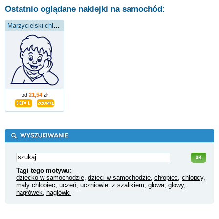
Ostatnio oglądane naklejki na samochód:
Marzycielski chłopak
od
21,54
zł
Tagi tego motywu:
dziecko w samochodzie
,
dzieci w samochodzie
,
chłopiec
,
chłopcy
,
mały chłopiec
,
uczeń
,
uczniowie
,
z szalikiem
,
głowa
,
głowy
,
nagłówek
,
nagłówki