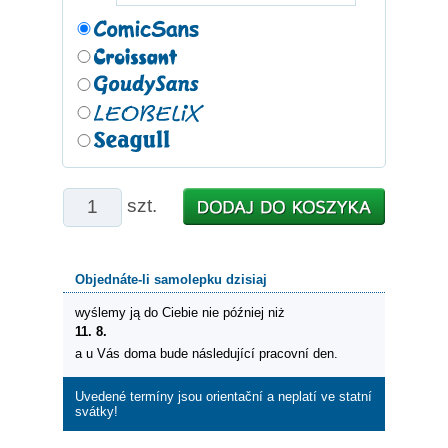
szt.
Objednáte-li samolepku dzisiaj
wyślemy ją do Ciebie nie później niż
11. 8.
a u Vás doma bude následující pracovní den.
Uvedené termíny jsou orientační a neplatí ve statní
svátky!