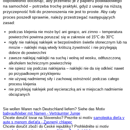
odpowiednio docisnąć, aby przenieść je z papieru podkładowego
na samochód – potrzeba trochę praktyki, gdyż z uwagi na niższą
przyczepność folii do przenoszenia nie jest to proste. Aby cały
proces poszedł sprawnie, należy przestrzegać następujących
zasad:
podczas klejenia nie może być ani gorąco, ani zimno – temperatura
powierzchni powinna poruszać się w zakresie od 15°C do 30°C
nigdy nie naklejaj naklejek w bezpośrednim świetle słonecznym lub na
mrozie – naklejki mają wtedy krótszą żywotność i nie przylegają
dobrze do powierzchni
zawsze naklejaj naklejki na suchą i wolną od wosku, odtłuszczoną
alkoholem technicznym powierzchnię
nie spiesz się podczas naklejania – naklejki nie da się odkleić nawet
po przypadkowym przyklejeniu
nie używaj nadmiernej siły i zachowaj ostrożność podczas całego
procesu klejenia
nie przyklejaj naklejek pod wycieraczką ani w miejscach nadmiernie
obciążanych
Sie wollen Waren nach Deutschland liefern? Siehe das Motiv
babyaufkleber mit Namen - Verträumter Junge
Chcete doručiť tovar na Slovensko? Prezrite si motív
samolepka dieťa v
aute s menom dieťaťa - Zasnený chlapec
Chcete doručit zboží do České republiky? Prohlédněte si motiv