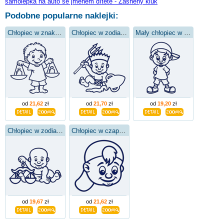
samolepka na auto se jménem dítěte - Zasněný kluk
Podobne popularne naklejki:
Chłopiec w znaku wagi
Chłopiec w zodiaku Wodnika
Mały chłopiec w czapce
od
21,62
zł
od
21,70
zł
od
19,20
zł
Chłopiec w zodiaku Wagi
Chłopiec w czapce z daszkiem
od
19,67
zł
od
21,62
zł