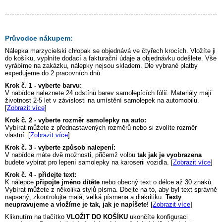
Průvodce nákupem:
Nálepka
marzycielski chłopak
se objednává ve čtyřech krocích. Vložíte ji
do košíku, vyplníte dodací a fakturační údaje a objednávku odešlete. Vše
vyrábíme na zakázku, nálepky nejsou skladem. Dle vybrané platby
expedujeme do 2 pracovních dnů.
Krok č. 1 - vyberte barvu:
V nabídce naleznete 24 odstínů barev samolepících fólií. Materiály mají
životnost 2-5 let v závislosti na umístění samolepek na automobilu.
[
Zobrazit více
]
Krok č. 2 - vyberte rozměr samolepky na auto:
Vybírat můžete z přednastavených rozměrů nebo si zvolíte rozměr
vlastní. [
Zobrazit více
]
Krok č. 3 - vyberte způsob nalepení:
V nabídce máte dvě možnosti, přičemž volbu
tak jak je vyobrazena
budete vybírat pro lepení samolepky na karoserii vozidla. [
Zobrazit více
]
Krok č. 4 - přidejte text:
K nálepce
připojte jméno dítěte
nebo obecný text o délce až 30 znaků.
Vybírat můžete z několika stylů písma. Dbejte na to, aby byl text správně
napsaný, zkontrolujte malá, velká písmena a diakritiku.
Texty
neupravujeme a vložíme je tak, jak je napíšete!
[
Zobrazit více
]
Kliknutím na tlačítko
VLOŽIT DO KOŠÍKU
ukončíte konfiguraci