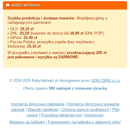
Szybka produkcja i dostawa towarów
. Współpracujemy z
następującymi partnerami:
• GLS:
19,10 zł
• DHL:
25,20
(kurierem do domu) lub
18,90 zł
(DHL POP)
• InPost:
22,40 zł
• Poczta Polska: przesyłka zwykła (bez możliwości
śledzenia):
15,10 zł
W przypadku zamówień o wartości
przekraczającej 200 zł
jest pakowanie i wysyłka są DARMOWE
.
© 2018-2026 BabyNaklejki.pl obsługiwane przez
DOKI DOKI s.r.o.
Oferta zawiera
589 naklejek z imieniem dziecka
Instrukcje dotyczące naklejania
|
Instrukcje dotyczące usuwania
naklejek
|
Warunki handlowe
|
Ochrona danych osobowych
|
Pliki
cookie
|
Procedura reklamacyjna
|
Impressum
Magnesy na lodówkę
|
Fotomagnesy na lodówkę z własnych zdjęć