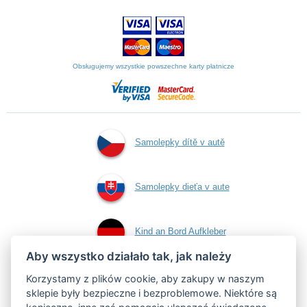
Obsługujemy wszystkie powszechne karty płatnicze
Samolepky dítě v autě
Samolepky dieťa v aute
Kind an Bord Aufkleber
Aby wszystko działało tak, jak należy
Naklejki dziecko w
Korzystamy z plików cookie, aby zakupy w naszym
sklepie były bezpieczne i bezproblemowe. Niektóre są