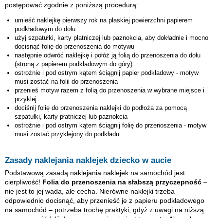
postępować zgodnie z poniższą procedurą:
umieść naklejkę
pierwszy rok
na płaskiej powierzchni papierem
podkładowym do dołu
użyj szpatułki, karty płatniczej lub paznokcia, aby dokładnie i mocno
docisnąć folię do przenoszenia do motywu
następnie odwróć naklejkę i połóż ją folią do przenoszenia do dołu
(stroną z papierem podkładowym do góry)
ostrożnie i pod ostrym kątem ściągnij papier podkładowy - motyw
musi zostać na folii do przenoszenia
przenieś motyw razem z folią do przenoszenia w wybrane miejsce i
przyklej
dociśnij folię do przenoszenia naklejki do podłoża za pomocą
szpatułki, karty płatniczej lub paznokcia
ostrożnie i pod ostrym kątem ściągnij folię do przenoszenia - motyw
musi zostać przyklejony do podkładu
Zasady naklejania naklejek dziecko w aucie
Podstawową zasadą naklejania naklejek na samochód jest
cierpliwość!
Folia do przenoszenia na słabszą przyczepność
–
nie jest to jej wada, ale cecha. Nierówne naklejki trzeba
odpowiednio docisnąć, aby przenieść je z papieru podkładowego
na samochód – potrzeba trochę praktyki, gdyż z uwagi na niższą