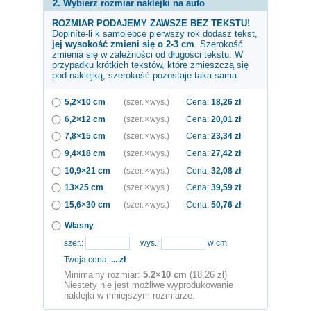
2. Wybierz rozmiar naklejki na auto
ROZMIAR PODAJEMY ZAWSZE BEZ TEKSTU!
Doplníte-li k samolepce
pierwszy rok
dodasz tekst,
jej wysokość zmieni się o 2-3 cm
. Szerokość
zmienia się w zależności od długości tekstu. W
przypadku krótkich tekstów, które zmieszczą się
pod naklejką, szerokość pozostaje taka sama.
5,2×10 cm
(szer. × wys.)
Cena:
18,26
zł
6,2×12 cm
(szer. × wys.)
Cena:
20,01
zł
7,8×15 cm
(szer. × wys.)
Cena:
23,34
zł
9,4×18 cm
(szer. × wys.)
Cena:
27,42
zł
10,9×21 cm
(szer. × wys.)
Cena:
32,08
zł
13×25 cm
(szer. × wys.)
Cena:
39,59
zł
15,6×30 cm
(szer. × wys.)
Cena:
50,76
zł
Własny
szer.:
wys.:
w cm
Twoja cena:
...
zł
Minimalny rozmiar:
5.2×10 cm
(18,26 zł)
Niestety nie jest możliwe wyprodukowanie
naklejki w mniejszym rozmiarze.