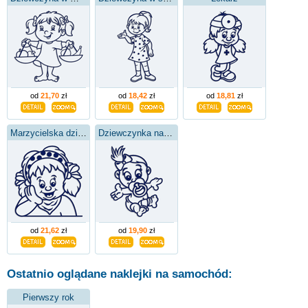
od
21,70
zł
od
18,42
zł
od
18,81
zł
Marzycielska dziewczyna
Dziewczynka na pokładzie
od
21,62
zł
od
19,90
zł
Ostatnio oglądane naklejki na samochód:
Pierwszy rok