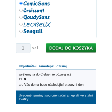
szt.
Objednáte-li samolepku dzisiaj
wyślemy ją do Ciebie nie później niż
11. 8.
a u Vás doma bude následující pracovní den.
Uvedené termíny jsou orientační a neplatí ve statní
svátky!