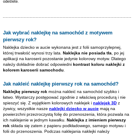
odešlete.
Jak wybrać naklejkę na samochód z motywem
pierwszy rok
?
Naklejka dziecko w aucie wykonana jest z folii samoprzylepnej,
której trwałość wynosi trzy lata.
Naklejka nie posiada tła
, po jej
aplikacji na karoserii pozostanie jedynie kolorowy motyw. Dlatego
należy dokładnie dobrać odpowiedni
kontrast koloru naklejki z
kolorem karoserii samochodu
.
Jak nakleić naklejkę
pierwszy rok
na samochód?
Naklejkę
pierwszy rok
można nakleić na samochód szybko i
łatwo. Wystarczy postępować zgodnie z właściwą procedurą i nie
spieszyć się. Z wyjątkiem kolorowych naklejek i
naklejek 3D
z
żywicy, wszystkie nasze
naklejki dziecko w aucie
mają na
powierzchni przezroczystą folię do przenoszenia, która pozwala na
ich naklejenie w jednym kawałku.
Naklejka z imieniem
pierwszy
rok
składa się zatem z papieru podkładowego, samego motywu i
folii do przenoszenia. Podczas naklejania naklejki należy