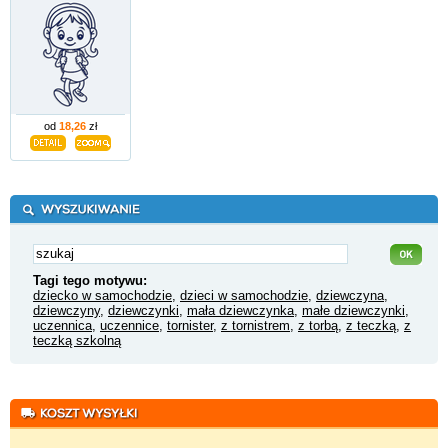
od
18,26
zł
Tagi tego motywu:
dziecko w samochodzie
,
dzieci w samochodzie
,
dziewczyna
,
dziewczyny
,
dziewczynki
,
mała dziewczynka
,
małe dziewczynki
,
uczennica
,
uczennice
,
tornister
,
z tornistrem
,
z torbą
,
z teczką
,
z
teczką szkolną