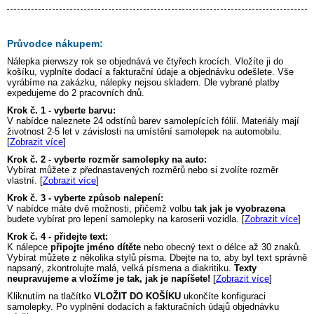
Průvodce nákupem:
Nálepka
pierwszy rok
se objednává ve čtyřech krocích. Vložíte ji do
košíku, vyplníte dodací a fakturační údaje a objednávku odešlete. Vše
vyrábíme na zakázku, nálepky nejsou skladem. Dle vybrané platby
expedujeme do 2 pracovních dnů.
Krok č. 1 - vyberte barvu:
V nabídce naleznete 24 odstínů barev samolepících fólií. Materiály mají
životnost 2-5 let v závislosti na umístění samolepek na automobilu.
[
Zobrazit více
]
Krok č. 2 - vyberte rozměr samolepky na auto:
Vybírat můžete z přednastavených rozměrů nebo si zvolíte rozměr
vlastní. [
Zobrazit více
]
Krok č. 3 - vyberte způsob nalepení:
V nabídce máte dvě možnosti, přičemž volbu
tak jak je vyobrazena
budete vybírat pro lepení samolepky na karoserii vozidla. [
Zobrazit více
]
Krok č. 4 - přidejte text:
K nálepce
připojte jméno dítěte
nebo obecný text o délce až 30 znaků.
Vybírat můžete z několika stylů písma. Dbejte na to, aby byl text správně
napsaný, zkontrolujte malá, velká písmena a diakritiku.
Texty
neupravujeme a vložíme je tak, jak je napíšete!
[
Zobrazit více
]
Kliknutím na tlačítko
VLOŽIT DO KOŠÍKU
ukončíte konfiguraci
samolepky. Po vyplnění dodacích a fakturačních údajů objednávku