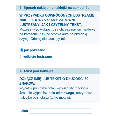
3. Sposób naklejenia naklejki na samochód
W PRZYPADKU ODWRÓCONYCH LUSTRZANIE
NAKLEJEK WYSYŁAMY ZARÓWNO
LUSTRZANY, JAK I CZYTELNY TEKST.
Możesz więc wybrać, czy chcesz nakleić naklejkę
na karoserię, czy ze środka auta na przednią
szybę. Odetnij niepasujący tekst.
jak pokazano
odbicie lustrzane
4. Tekst pod naklejką
DOŁĄCZ IMIĘ LUB TEKST O DŁUGOŚCI 30
ZNAKÓW.
Wypełnij poniższe pola i wybierz styl czcionki.
Jeśli nie wypełnisz pola
tekstowego
, otrzymasz
naklejkę bez tekstu (tylko motyw).
tekst: