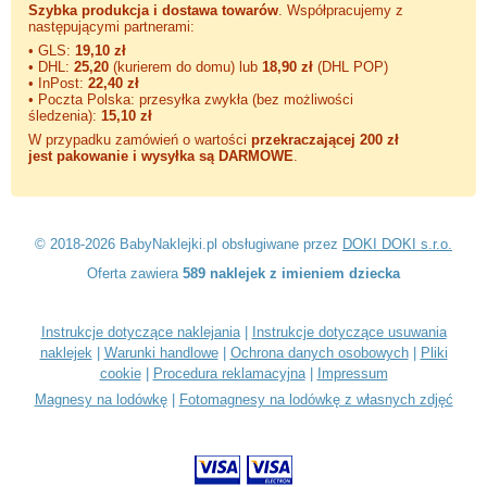
Szybka produkcja i dostawa towarów
. Współpracujemy z
następującymi partnerami:
• GLS:
19,10 zł
• DHL:
25,20
(kurierem do domu) lub
18,90 zł
(DHL POP)
• InPost:
22,40 zł
• Poczta Polska: przesyłka zwykła (bez możliwości
śledzenia):
15,10 zł
W przypadku zamówień o wartości
przekraczającej 200 zł
jest pakowanie i wysyłka są DARMOWE
.
© 2018-2026 BabyNaklejki.pl obsługiwane przez
DOKI DOKI s.r.o.
Oferta zawiera
589 naklejek z imieniem dziecka
Instrukcje dotyczące naklejania
|
Instrukcje dotyczące usuwania
naklejek
|
Warunki handlowe
|
Ochrona danych osobowych
|
Pliki
cookie
|
Procedura reklamacyjna
|
Impressum
Magnesy na lodówkę
|
Fotomagnesy na lodówkę z własnych zdjęć