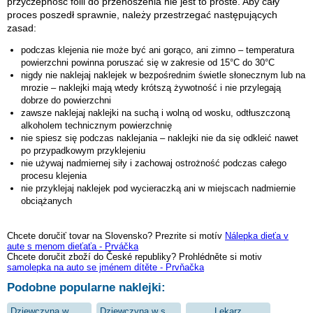
przyczepność folii do przenoszenia nie jest to proste. Aby cały
proces poszedł sprawnie, należy przestrzegać następujących
zasad:
podczas klejenia nie może być ani gorąco, ani zimno – temperatura
powierzchni powinna poruszać się w zakresie od 15°C do 30°C
nigdy nie naklejaj naklejek w bezpośrednim świetle słonecznym lub na
mrozie – naklejki mają wtedy krótszą żywotność i nie przylegają
dobrze do powierzchni
zawsze naklejaj naklejki na suchą i wolną od wosku, odtłuszczoną
alkoholem technicznym powierzchnię
nie spiesz się podczas naklejania – naklejki nie da się odkleić nawet
po przypadkowym przyklejeniu
nie używaj nadmiernej siły i zachowaj ostrożność podczas całego
procesu klejenia
nie przyklejaj naklejek pod wycieraczką ani w miejscach nadmiernie
obciążanych
Chcete doručiť tovar na Slovensko? Prezrite si motív
Nálepka dieťa v
aute s menom dieťaťa - Prváčka
Chcete doručit zboží do České republiky? Prohlédněte si motiv
samolepka na auto se jménem dítěte - Prvňačka
Podobne popularne naklejki:
Dziewczyna w Wadze
Dziewczyna w sukience
Lekarz