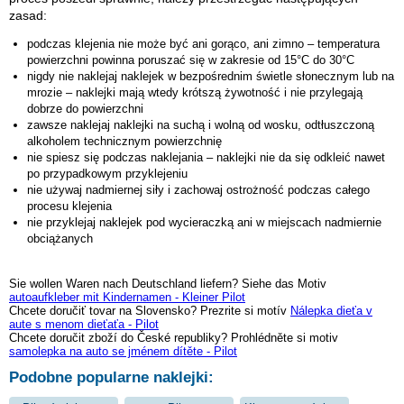
zasad:
podczas klejenia nie może być ani gorąco, ani zimno – temperatura
powierzchni powinna poruszać się w zakresie od 15°C do 30°C
nigdy nie naklejaj naklejek w bezpośrednim świetle słonecznym lub na
mrozie – naklejki mają wtedy krótszą żywotność i nie przylegają
dobrze do powierzchni
zawsze naklejaj naklejki na suchą i wolną od wosku, odtłuszczoną
alkoholem technicznym powierzchnię
nie spiesz się podczas naklejania – naklejki nie da się odkleić nawet
po przypadkowym przyklejeniu
nie używaj nadmiernej siły i zachowaj ostrożność podczas całego
procesu klejenia
nie przyklejaj naklejek pod wycieraczką ani w miejscach nadmiernie
obciążanych
Sie wollen Waren nach Deutschland liefern? Siehe das Motiv
autoaufkleber mit Kindernamen - Kleiner Pilot
Chcete doručiť tovar na Slovensko? Prezrite si motív
Nálepka dieťa v
aute s menom dieťaťa - Pilot
Chcete doručit zboží do České republiky? Prohlédněte si motiv
samolepka na auto se jménem dítěte - Pilot
Podobne popularne naklejki: