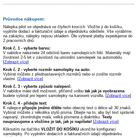
Průvodce nákupem:
Nálepka
pilot
se objednává ve čtyřech krocích. Vložíte ji do košíku,
vyplníte dodací a fakturační údaje a objednávku odešlete. Vše vyrábíme
na zakázku, nálepky nejsou skladem. Dle vybrané platby expedujeme do
2 pracovních dnů.
Krok č. 1 - vyberte barvu:
V nabídce naleznete 24 odstínů barev samolepících fólií. Materiály mají
životnost 2-5 let v závislosti na umístění samolepek na automobilu.
[
Zobrazit více
]
Krok č. 2 - vyberte rozměr samolepky na auto:
Vybírat můžete z přednastavených rozměrů nebo si zvolíte rozměr
vlastní. [
Zobrazit více
]
Krok č. 3 - vyberte způsob nalepení:
V nabídce máte dvě možnosti, přičemž volbu
tak jak je vyobrazena
budete vybírat pro lepení samolepky na karoserii vozidla. [
Zobrazit více
]
Krok č. 4 - přidejte text:
K nálepce
připojte jméno dítěte
nebo obecný text o délce až 30 znaků.
Vybírat můžete z několika stylů písma. Dbejte na to, aby byl text správně
napsaný, zkontrolujte malá, velká písmena a diakritiku.
Texty
neupravujeme a vložíme je tak, jak je napíšete!
[
Zobrazit více
]
Kliknutím na tlačítko
VLOŽIT DO KOŠÍKU
ukončíte konfiguraci
samolepky. Po vyplnění dodacích a fakturačních údajů objednávku