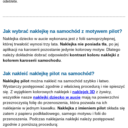
odešlete.
Jak wybrać naklejkę na samochód z motywem
pilot
?
Naklejka dziecko w aucie wykonana jest z folii samoprzylepnej,
której trwałość wynosi trzy lata.
Naklejka nie posiada tła
, po jej
aplikacji na karoserii pozostanie jedynie kolorowy motyw. Dlatego
należy dokładnie dobrać odpowiedni
kontrast koloru naklejki z
kolorem karoserii samochodu
.
Jak nakleić naklejkę
pilot
na samochód?
Naklejkę
pilot
można nakleić na samochód szybko i łatwo.
Wystarczy postępować zgodnie z właściwą procedurą i nie spieszyć
się. Z wyjątkiem kolorowych naklejek i
naklejek 3D
z żywicy,
wszystkie nasze
naklejki dziecko w aucie
mają na powierzchni
przezroczystą folię do przenoszenia, która pozwala na ich
naklejenie w jednym kawałku.
Naklejka z imieniem
pilot
składa się
zatem z papieru podkładowego, samego motywu i folii do
przenoszenia. Podczas naklejania naklejki należy postępować
zgodnie z poniższą procedurą: