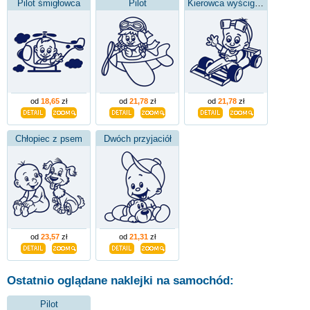
Pilot śmigłowca
Pilot
Kierowca wyścigowy Formuły
od
18,65
zł
od
21,78
zł
od
21,78
zł
Chłopiec z psem
Dwóch przyjaciół
od
23,57
zł
od
21,31
zł
Ostatnio oglądane naklejki na samochód:
Pilot