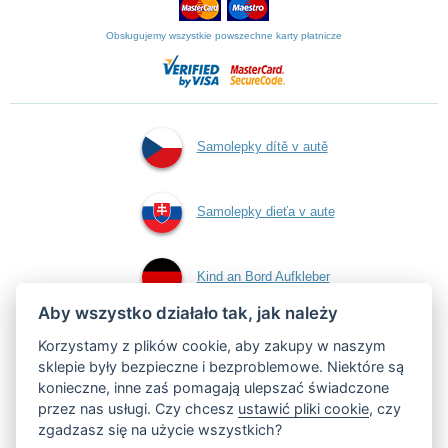
Obsługujemy wszystkie powszechne karty płatnicze
Samolepky dítě v autě
Samolepky dieťa v aute
Kind an Bord Aufkleber
Aby wszystko działało tak, jak należy
Naklejki dziecko w
Korzystamy z plików cookie, aby zakupy w naszym
sklepie były bezpieczne i bezproblemowe. Niektóre są
konieczne, inne zaś pomagają ulepszać świadczone
aucie
przez nas usługi. Czy chcesz
ustawić pliki cookie
, czy
zgadzasz się na użycie wszystkich?