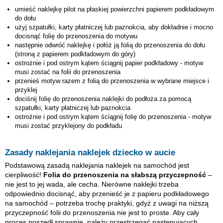
umieść naklejkę
pilot
na płaskiej powierzchni papierem podkładowym
do dołu
użyj szpatułki, karty płatniczej lub paznokcia, aby dokładnie i mocno
docisnąć folię do przenoszenia do motywu
następnie odwróć naklejkę i połóż ją folią do przenoszenia do dołu
(stroną z papierem podkładowym do góry)
ostrożnie i pod ostrym kątem ściągnij papier podkładowy - motyw
musi zostać na folii do przenoszenia
przenieś motyw razem z folią do przenoszenia w wybrane miejsce i
przyklej
dociśnij folię do przenoszenia naklejki do podłoża za pomocą
szpatułki, karty płatniczej lub paznokcia
ostrożnie i pod ostrym kątem ściągnij folię do przenoszenia - motyw
musi zostać przyklejony do podkładu
Zasady naklejania naklejek dziecko w aucie
Podstawową zasadą naklejania naklejek na samochód jest
cierpliwość!
Folia do przenoszenia na słabszą przyczepność
–
nie jest to jej wada, ale cecha. Nierówne naklejki trzeba
odpowiednio docisnąć, aby przenieść je z papieru podkładowego
na samochód – potrzeba trochę praktyki, gdyż z uwagi na niższą
przyczepność folii do przenoszenia nie jest to proste. Aby cały
proces poszedł sprawnie, należy przestrzegać następujących