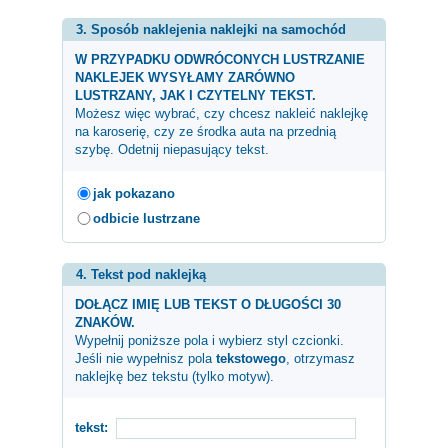
3. Sposób naklejenia naklejki na samochód
W PRZYPADKU ODWRÓCONYCH LUSTRZANIE
NAKLEJEK WYSYŁAMY ZARÓWNO
LUSTRZANY, JAK I CZYTELNY TEKST.
Możesz więc wybrać, czy chcesz nakleić naklejkę
na karoserię, czy ze środka auta na przednią
szybę. Odetnij niepasujący tekst.
jak pokazano
odbicie lustrzane
4. Tekst pod naklejką
DOŁĄCZ IMIĘ LUB TEKST O DŁUGOŚCI 30
ZNAKÓW.
Wypełnij poniższe pola i wybierz styl czcionki.
Jeśli nie wypełnisz pola
tekstowego
, otrzymasz
naklejkę bez tekstu (tylko motyw).
tekst: