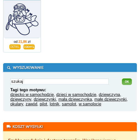
od
21,86
zł
Tagi tego motywu:
dziecko w samochodzie
,
dzieci w samochodzie
,
dziewczyna
,
dziewczyny
,
dziewczynki
,
mała dziewczynka
,
małe dziewczynki
,
okulary
,
zawód
,
pilot
,
lotnik
,
samolot
,
w samolocie