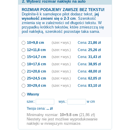
2. Wybierz rozmiar naklejki na auto
ROZMIAR PODAJEMY ZAWSZE BEZ TEKSTU!
Doplníte-li k samolepce
pilot
dodasz tekst,
jej
wysokość zmieni się o 2-3 cm
. Szerokość
zmienia się w zależności od długości tekstu. W
przypadku krótkich tekstów, które zmieszczą się
pod naklejką, szerokość pozostaje taka sama.
10×9,8 cm
(szer. × wys.)
Cena:
21,86
zł
12×11,8 cm
(szer. × wys.)
Cena:
25,26
zł
15×14,7 cm
(szer. × wys.)
Cena:
31,43
zł
18×17,6 cm
(szer. × wys.)
Cena:
38,95
zł
21×20,6 cm
(szer. × wys.)
Cena:
48,00
zł
25×24,5 cm
(szer. × wys.)
Cena:
62,05
zł
30×29,4 cm
(szer. × wys.)
Cena:
83,10
zł
Własny
szer.:
wys.:
w cm
Twoja cena:
...
zł
Minimalny rozmiar:
10×9.8 cm
(21,86 zł)
Niestety nie jest możliwe wyprodukowanie
naklejki w mniejszym rozmiarze.