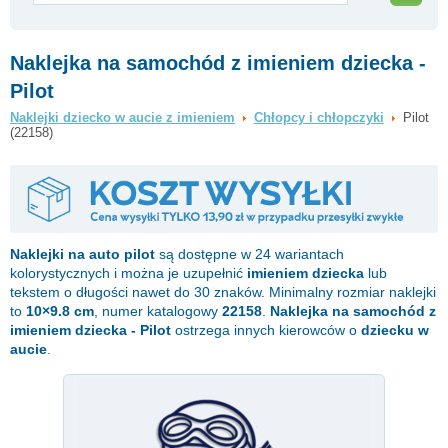
Naklejka na samochód z imieniem dziecka -
Pilot
Naklejki dziecko w aucie z imieniem
Chłopcy i chłopczyki
Pilot
(22158)
Naklejki na auto
pilot
są dostępne w 24 wariantach
kolorystycznych i można je uzupełnić
imieniem dziecka
lub
tekstem o długości nawet do 30 znaków. Minimalny rozmiar naklejki
to
10×9.8 cm
, numer katalogowy
22158
.
Naklejka na samochód z
imieniem dziecka - Pilot
ostrzega innych kierowców o
dziecku w
aucie
.