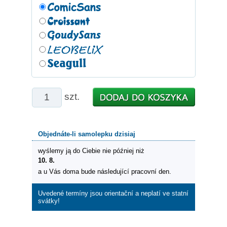
szt.
Objednáte-li samolepku dzisiaj
wyślemy ją do Ciebie nie później niż
10. 8.
a u Vás doma bude následující pracovní den.
Uvedené termíny jsou orientační a neplatí ve statní
svátky!