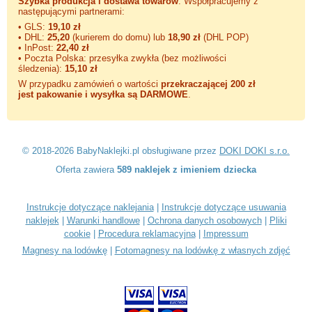
Szybka produkcja i dostawa towarów
. Współpracujemy z
następującymi partnerami:
• GLS:
19,10 zł
• DHL:
25,20
(kurierem do domu) lub
18,90 zł
(DHL POP)
• InPost:
22,40 zł
• Poczta Polska: przesyłka zwykła (bez możliwości
śledzenia):
15,10 zł
W przypadku zamówień o wartości
przekraczającej 200 zł
jest pakowanie i wysyłka są DARMOWE
.
© 2018-2026 BabyNaklejki.pl obsługiwane przez
DOKI DOKI s.r.o.
Oferta zawiera
589 naklejek z imieniem dziecka
Instrukcje dotyczące naklejania
|
Instrukcje dotyczące usuwania
naklejek
|
Warunki handlowe
|
Ochrona danych osobowych
|
Pliki
cookie
|
Procedura reklamacyjna
|
Impressum
Magnesy na lodówkę
|
Fotomagnesy na lodówkę z własnych zdjęć