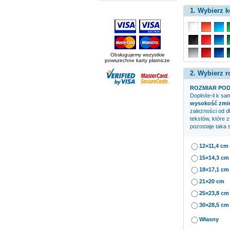
1. Wybierz k
Obsługujemy wszystkie
powszechne karty płatnicze
2. Wybierz r
ROZMIAR POD
Doplníte-li k s
wysokość zmien
zależności od d
tekstów, które 
pozostaje taka 
12×11,4 cm
15×14,3 cm
18×17,1 cm
21×20 cm
25×23,8 cm
30×28,5 cm
Własny