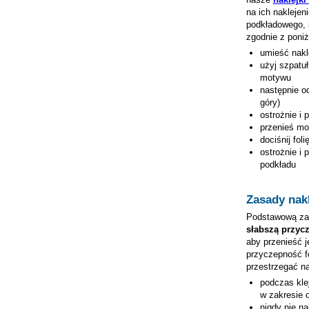
na ich nakleje
podkładowego, 
zgodnie z poni
umieść nak
użyj szpatuł
motywu
następnie od
góry)
ostrożnie i 
przenieś mo
dociśnij fol
ostrożnie i 
podkładu
Zasady nakl
Podstawową zas
słabszą przyc
aby przenieść j
przyczepność fo
przestrzegać n
podczas kle
w zakresie 
nigdy nie n