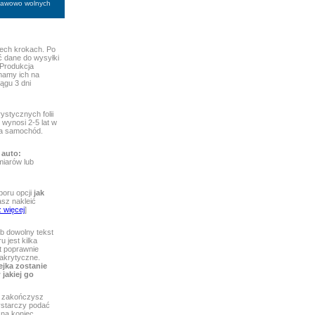
stawowo wolnych
ech krokach. Po
ć dane do wysyłki
 Produkcja
mamy ich na
ągu 3 dni
ystycznych folii
wynosi 2-5 lat w
 na samochód.
 auto:
iarów lub
boru opcji
jak
asz nakleić
 więcej
]
b dowolny tekst
 jest kilka
st poprawnie
iakrytyczne.
ejka zostanie
jakiej go
zakończysz
wystarczy podać
 na koniec