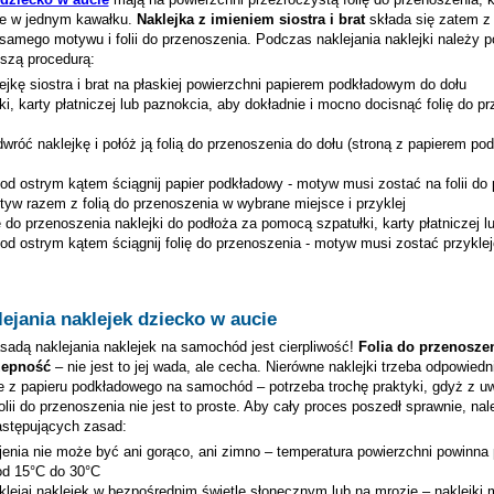
nie w jednym kawałku.
Naklejka z imieniem
siostra i brat
składa się zatem z 
samego motywu i folii do przenoszenia. Podczas naklejania naklejki należy 
ższą procedurą:
lejkę
siostra i brat
na płaskiej powierzchni papierem podkładowym do dołu
ki, karty płatniczej lub paznokcia, aby dokładnie i mocno docisnąć folię do p
wróć naklejkę i połóż ją folią do przenoszenia do dołu (stroną z papierem p
pod ostrym kątem ściągnij papier podkładowy - motyw musi zostać na folii do
tyw razem z folią do przenoszenia w wybrane miejsce i przyklej
ię do przenoszenia naklejki do podłoża za pomocą szpatułki, karty płatniczej 
pod ostrym kątem ściągnij folię do przenoszenia - motyw musi zostać przykle
ejania naklejek dziecko w aucie
adą naklejania naklejek na samochód jest cierpliwość!
Folia do przenosze
zepność
– nie jest to jej wada, ale cecha. Nierówne naklejki trzeba odpowiedn
e z papieru podkładowego na samochód – potrzeba trochę praktyki, gdyż z u
lii do przenoszenia nie jest to proste. Aby cały proces poszedł sprawnie, nal
astępujących zasad:
jenia nie może być ani gorąco, ani zimno – temperatura powierzchni powinna
od 15°C do 30°C
aklejaj naklejek w bezpośrednim świetle słonecznym lub na mrozie – naklejki 