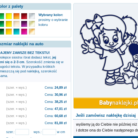
olor z palety
Wybrany kolor:
prosimy o wybranie
koloru
ozmiar naklejki na auto
AJEMY ZAWSZE BEZ TEKSTU!
amolepce
siostra i brat
dodasz tekst,
jej
i się o 2-3 cm
. Szerokość zmienia się w
ługości tekstu. W przypadku krótkich
zmieszczą się pod naklejką, szerokość
sama.
(szer. × wys.)
Cena:
24,89
zł
(szer. × wys.)
Cena:
30,96
zł
(szer. × wys.)
Cena:
38,25
zł
(szer. × wys.)
Cena:
47,01
zł
Jeśli zamówisz naklejkę dzisiaj
(szer. × wys.)
Cena:
60,68
zł
(szer. × wys.)
Cena:
81,00
zł
wyślemy ją do Ciebie nie później niż
i dotrze ona do Ciebie następnego d
szer.:
wys.:
w cm