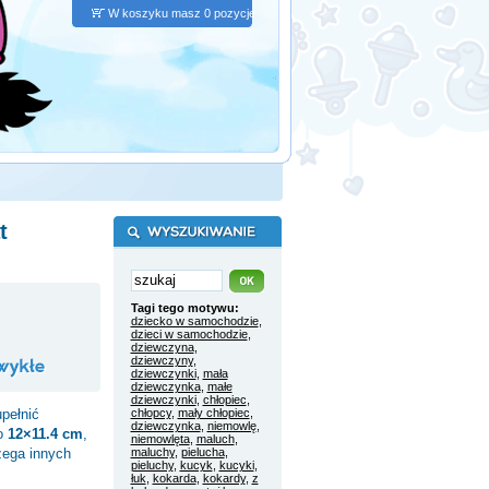
W koszyku masz 0 pozycje
t
Tagi tego motywu:
dziecko w samochodzie
,
dzieci w samochodzie
,
dziewczyna
,
dziewczyny
,
dziewczynki
,
mała
dziewczynka
,
małe
dziewczynki
,
chłopiec
,
pełnić
chłopcy
,
mały chłopiec
,
dziewczynka
,
niemowlę
,
to
12×11.4 cm
,
niemowlęta
,
maluch
,
zega innych
maluchy
,
pielucha
,
pieluchy
,
kucyk
,
kucyki
,
łuk
,
kokarda
,
kokardy
,
z