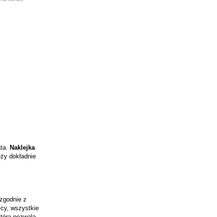
ata.
Naklejka
eży dokładnie
zgodnie z
cy, wszystkie
która pozwala