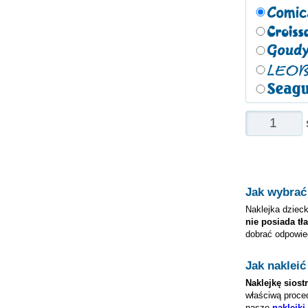
Jak wybrać
Naklejka dzieck
nie posiada tła
dobrać odpowie
Jak nakleić
Naklejkę
siostr
właściwą proced
nasze
naklejki