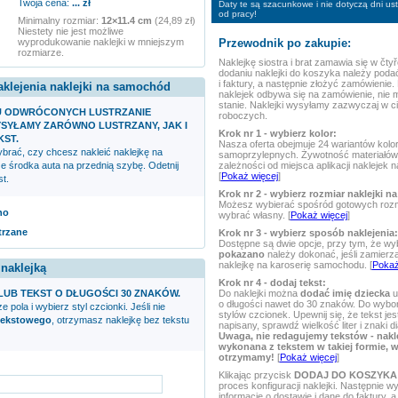
Twoja cena:
...
zł
Daty te są szacunkowe i nie dotyczą dni u
od pracy!
Minimalny rozmiar:
12×11.4 cm
(24,89 zł)
Niestety nie jest możliwe
Przewodnik po zakupie:
wyprodukowanie naklejki w mniejszym
rozmiarze.
Naklejkę
siostra i brat
zamawia się w čtyř
dodaniu naklejki do koszyka należy poda
i faktury, a następnie złożyć zamówienie.
aklejenia naklejki na samochód
naklejek odbywa się na zamówienie, nie 
stanie. Naklejki wysyłamy zazwyczaj w ci
U ODWRÓCONYCH LUSTRZANIE
roboczych.
SYŁAMY ZARÓWNO LUSTRZANY, JAK I
Krok nr 1 - wybierz kolor:
KST.
Nasza oferta obejmuje 24 wariantów kolor
rać, czy chcesz nakleić naklejkę na
samoprzylepnych. Żywotność materiałów 
zależności od miejsca aplikacji naklejek
ze środka auta na przednią szybę. Odetnij
[
Pokaż więcej
]
t.
Krok nr 2 - wybierz rozmiar naklejki na
Możesz wybierać spośród gotowych rozm
no
wybrać własny. [
Pokaż więcej
]
trzane
Krok nr 3 - wybierz sposób naklejenia:
Dostępne są dwie opcje, przy tym, że wy
pokazano
należy dokonać, jeśli zamierz
naklejkę na karoserię samochodu. [
Pokaż
 naklejką
Krok nr 4 - dodaj tekst:
Do naklejki można
dodać imię dziecka
u
LUB TEKST O DŁUGOŚCI 30 ZNAKÓW.
o długości nawet do 30 znaków. Do wyboru
e pola i wybierz styl czcionki. Jeśli nie
stylów czcionek. Upewnij się, że tekst je
tekstowego
, otrzymasz naklejkę bez tekstu
napisany, sprawdź wielkość liter i znaki d
Uwaga, nie redagujemy tekstów - nakl
wykonana z tekstem w takiej formie, w 
otrzymamy!
[
Pokaż więcej
]
Klikając przycisk
DODAJ DO KOSZYKA
proces konfiguracji naklejki. Następnie 
informacje o dostawie i dane do faktury, a