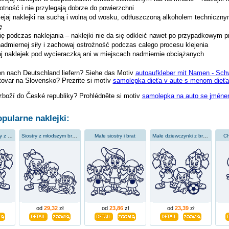
tność i nie przylegają dobrze do powierzchni
ejaj naklejki na suchą i wolną od wosku, odtłuszczoną alkoholem techniczn
ę
ię podczas naklejania – naklejki nie da się odkleić nawet po przypadkowym p
nadmiernej siły i zachowaj ostrożność podczas całego procesu klejenia
jaj naklejek pod wycieraczką ani w miejscach nadmiernie obciążanych
en nach Deutschland liefern? Siehe das Motiv
autoaufkleber mit Namen - Sch
tovar na Slovensko? Prezrite si motív
samolepka dieťa v aute s menom dieťať
zboží do České republiky? Prohlédněte si motiv
samolepka na auto se jménem
pularne naklejki:
Starsze dziewczyny z moim bratem
Siostry z młodszym bratem
Małe siostry i brat
Małe dziewczynki z bratem
Ch
od
29,32
zł
od
23,86
zł
od
23,39
zł