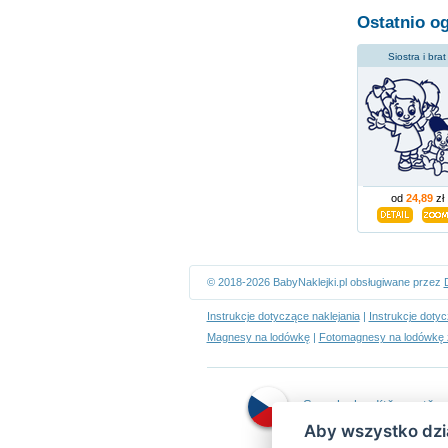
Ostatnio o
Siostra i brat
od
24,89
zł
© 2018-2026 BabyNaklejki.pl obsługiwane przez
Instrukcje dotyczące naklejania
|
Instrukcje doty
Magnesy na lodówkę
|
Fotomagnesy na lodówkę 
Samolepky dítě v autě
Aby wszystko dzia