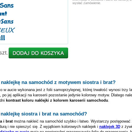
wysłać zamówienie.
szt.
 naklejkę na samochód z motywem
siostra i brat
?
o w aucie wykonana jest z folii samoprzylepnej, której trwałość wynosi trzy l
, po jej aplikacji na karoserii pozostanie jedynie kolorowy motyw. Dlatego nal
dni
kontrast koloru naklejki z kolorem karoserii samochodu
.
 naklejkę
siostra i brat
na samochód?
a i brat
można nakleić na samochód szybko i łatwo. Wystarczy postępować 
urą i nie spieszyć się. Z wyjątkiem kolorowych naklejek i
naklejek 3D
z żywi
 dziecko w aucie
mają na powierzchni przezroczystą folię do przenoszenia, 