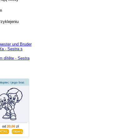
ym
rzyklejeniu
wester und Bruder
a - Sestra s
 dítěte - Sestra
łopiec i jego brat
od
20,06
zł