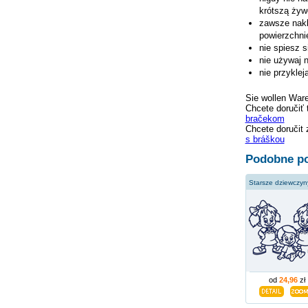
krótszą żywo
zawsze nakl
powierzchni
nie spiesz s
nie używaj 
nie przykle
Sie wollen War
Chcete doručiť 
bračekom
Chcete doručit 
s bráškou
Podobne po
od
24,96
zł