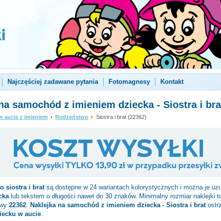
Najczęściej zadawane pytania
Fotomagnesy
Kontakt
na samochód z imieniem dziecka - Siostra i bra
w aucie z imieniem
Rodzeństwo
Siostra i brat (22362)
to
siostra i brat
są dostępne w 24 wariantach kolorystycznych i można je uzu
cka
lub tekstem o długości nawet do 30 znaków. Minimalny rozmiar naklejki 
owy
22362
.
Naklejka na samochód z imieniem dziecka - Siostra i brat
ostr
iecku w aucie
.