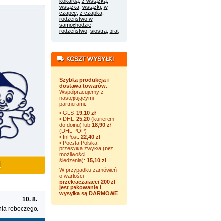
kokardą
,
z wstążką
,
wstążka
,
wstążki
,
w
czapce
,
z czapką
,
rodzeństwo w
samochodzie
,
rodzeństwo
,
siostra
,
brat
Szybka produkcja i
dostawa towarów
.
Współpracujemy z
następującymi
partnerami:
• GLS:
19,10 zł
• DHL:
25,20
(kurierem
do domu) lub
18,90 zł
(DHL POP)
• InPost:
22,40 zł
• Poczta Polska:
przesyłka zwykła (bez
możliwości
śledzenia):
15,10 zł
W przypadku zamówień
o wartości
przekraczającej 200 zł
jest pakowanie i
wysyłka są DARMOWE
.
10. 8.
nia roboczego.