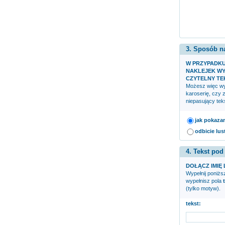
3. Sposób n
W PRZYPADK
NAKLEJEK WY
CZYTELNY TE
Możesz więc wyb
karoserię, czy 
niepasujący teks
jak pokaza
odbicie lus
4. Tekst pod
DOŁĄCZ IMIĘ 
Wypełnij poniższ
wypełnisz pola
(tylko motyw).
tekst: