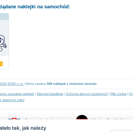
glądane naklejki na samochód:
DOKI DOKI s.r.o.
Oferta zawiera
589 naklejek z imieniem dziecka
czące usuwania naklejek
|
Warunki handlowe
|
Ochrona danych osobowych
|
Pliki cookie
|
Pr
z własnych zdjęć
Samolepky dieťa v aute
Kind an Bord Aufkleber
łało tak, jak należy