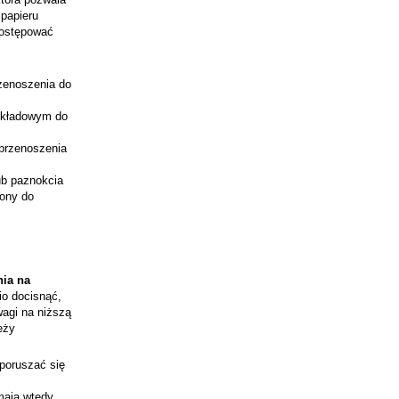
papieru
postępować
rzenoszenia do
odkładowym do
 przenoszenia
lub paznokcia
jony do
nia na
io docisnąć,
wagi na niższą
eży
 poruszać się
mają wtedy