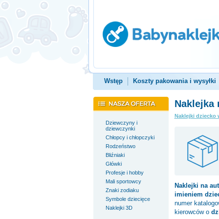
Wstęp
Koszty pakowania i wysyłki
Naklejka 
Naklejki dziecko 
Dziewczyny i
dziewczynki
Chłopcy i chłopczyki
Rodzeństwo
Bliźniaki
Główki
Profesje i hobby
Mali sportowcy
Naklejki na au
Znaki zodiaku
imieniem dzie
Symbole dziecięce
numer katalog
Naklejki 3D
kierowców o
dz