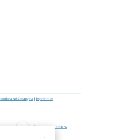
ocedura reklamacyjna
|
Impressum
Naklejki dziecko w