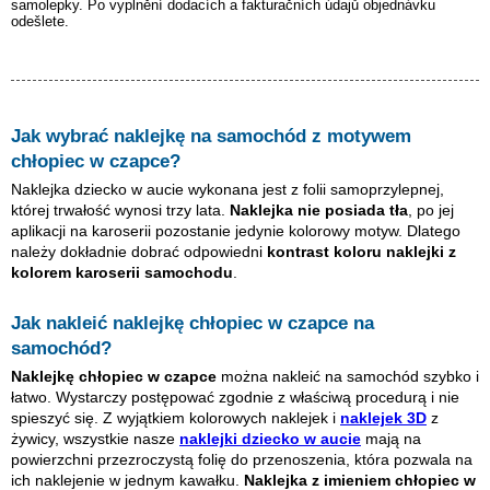
samolepky. Po vyplnění dodacích a fakturačních údajů objednávku
odešlete.
Jak wybrać naklejkę na samochód z motywem
chłopiec w czapce
?
Naklejka dziecko w aucie wykonana jest z folii samoprzylepnej,
której trwałość wynosi trzy lata.
Naklejka nie posiada tła
, po jej
aplikacji na karoserii pozostanie jedynie kolorowy motyw. Dlatego
należy dokładnie dobrać odpowiedni
kontrast koloru naklejki z
kolorem karoserii samochodu
.
Jak nakleić naklejkę
chłopiec w czapce
na
samochód?
Naklejkę
chłopiec w czapce
można nakleić na samochód szybko i
łatwo. Wystarczy postępować zgodnie z właściwą procedurą i nie
spieszyć się. Z wyjątkiem kolorowych naklejek i
naklejek 3D
z
żywicy, wszystkie nasze
naklejki dziecko w aucie
mają na
powierzchni przezroczystą folię do przenoszenia, która pozwala na
ich naklejenie w jednym kawałku.
Naklejka z imieniem
chłopiec w