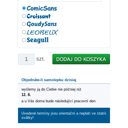
szt.
Objednáte-li samolepku dzisiaj
wyślemy ją do Ciebie nie później niż
12. 8.
a u Vás doma bude následující pracovní den.
Uvedené termíny jsou orientační a neplatí ve statní
svátky!