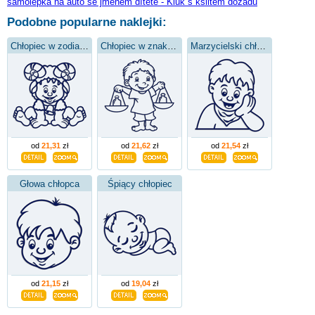
samolepka na auto se jménem dítěte - Kluk s kšiltem dozadu
Podobne popularne naklejki:
Chłopiec w zodiaku Barana
Chłopiec w znaku wagi
Marzycielski chłopak
od
21,31
zł
od
21,62
zł
od
21,54
zł
Głowa chłopca
Śpiący chłopiec
od
21,15
zł
od
19,04
zł