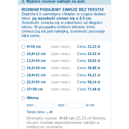
2. Wybierz rozmiar naklejki na auto
ROZMIAR PODAJEMY ZAWSZE BEZ TEKSTU!
Doplníte-li k samolepce
chłopiec w czapce
dodasz
tekst,
jej wysokość zmieni się o 2-3 cm
.
Szerokość zmienia się w zależności od długości
tekstu. W przypadku krótkich tekstów, które
zmieszczą się pod naklejką, szerokość pozostaje
taka sama.
9×10 cm
(szer. × wys.)
Cena:
21,23
zł
10,8×12 cm
(szer. × wys.)
Cena:
24,32
zł
13,5×15 cm
(szer. × wys.)
Cena:
30,02
zł
16,2×18 cm
(szer. × wys.)
Cena:
36,98
zł
18,9×21 cm
(szer. × wys.)
Cena:
45,21
zł
22,5×25 cm
(szer. × wys.)
Cena:
58,14
zł
27×30 cm
(szer. × wys.)
Cena:
77,48
zł
Własny
szer.:
wys.:
w cm
Twoja cena:
...
zł
Minimalny rozmiar:
9×10 cm
(21,23 zł) Niestety
nie jest możliwe wyprodukowanie naklejki w
mniejszym rozmiarze.