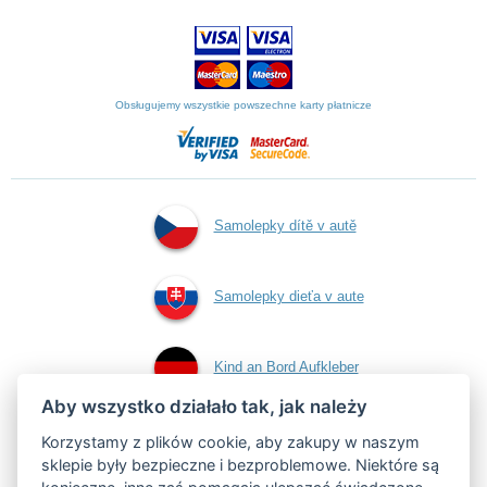
Obsługujemy wszystkie powszechne karty płatnicze
Samolepky dítě v autě
Samolepky dieťa v aute
Kind an Bord Aufkleber
Aby wszystko działało tak, jak należy
Naklejki dziecko w
Korzystamy z plików cookie, aby zakupy w naszym
sklepie były bezpieczne i bezproblemowe. Niektóre są