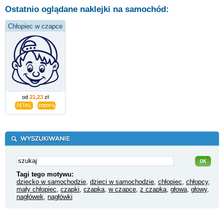
Ostatnio oglądane naklejki na samochód:
Chłopiec w czapce
od
21,23
zł
Tagi tego motywu:
dziecko w samochodzie
,
dzieci w samochodzie
,
chłopiec
,
chłopcy
,
mały chłopiec
,
czapki
,
czapka
,
w czapce
,
z czapką
,
głowa
,
głowy
,
nagłówek
,
nagłówki