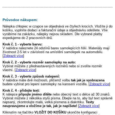
Průvodce nákupem:
Nálepka
chłopiec w czapce
se objednává ve čtyřech krocích. Vložíte ji do
košíku, vyplníte dodací a fakturační údaje a objednávku odešlete. Vše
vyrábíme na zakázku, nálepky nejsou skladem. Dle vybrané platby
expedujeme do 2 pracovních dnů.
Krok č. 1 - vyberte barvu:
V nabídce naleznete 24 odstínů barev samolepících fólií. Materiály mají
životnost 2-5 let v závislosti na umístění samolepek na automobilu.
[
Zobrazit více
]
Krok č. 2 - vyberte rozměr samolepky na auto:
Vybírat můžete z přednastavených rozměrů nebo si zvolíte rozměr
vlastní. [
Zobrazit více
]
Krok č. 3 - vyberte způsob nalepení:
V nabídce máte dvě možnosti, přičemž volbu
tak jak je vyobrazena
budete vybírat pro lepení samolepky na karoserii vozidla. [
Zobrazit více
]
Krok č. 4 - přidejte text:
K nálepce
připojte jméno dítěte
nebo obecný text o délce až 30 znaků.
Vybírat můžete z několika stylů písma. Dbejte na to, aby byl text správně
napsaný, zkontrolujte malá, velká písmena a diakritiku.
Texty
neupravujeme a vložíme je tak, jak je napíšete!
[
Zobrazit více
]
Kliknutím na tlačítko
VLOŽIT DO KOŠÍKU
ukončíte konfiguraci