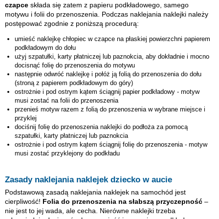
czapce
składa się zatem z papieru podkładowego, samego
motywu i folii do przenoszenia. Podczas naklejania naklejki należy
postępować zgodnie z poniższą procedurą:
umieść naklejkę
chłopiec w czapce
na płaskiej powierzchni papierem
podkładowym do dołu
użyj szpatułki, karty płatniczej lub paznokcia, aby dokładnie i mocno
docisnąć folię do przenoszenia do motywu
następnie odwróć naklejkę i połóż ją folią do przenoszenia do dołu
(stroną z papierem podkładowym do góry)
ostrożnie i pod ostrym kątem ściągnij papier podkładowy - motyw
musi zostać na folii do przenoszenia
przenieś motyw razem z folią do przenoszenia w wybrane miejsce i
przyklej
dociśnij folię do przenoszenia naklejki do podłoża za pomocą
szpatułki, karty płatniczej lub paznokcia
ostrożnie i pod ostrym kątem ściągnij folię do przenoszenia - motyw
musi zostać przyklejony do podkładu
Zasady naklejania naklejek dziecko w aucie
Podstawową zasadą naklejania naklejek na samochód jest
cierpliwość!
Folia do przenoszenia na słabszą przyczepność
–
nie jest to jej wada, ale cecha. Nierówne naklejki trzeba