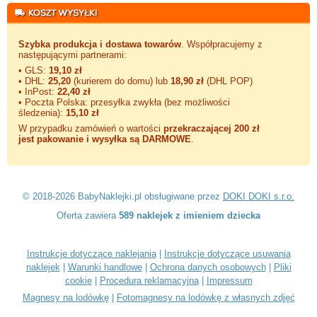
Szybka produkcja i dostawa towarów
. Współpracujemy z
następującymi partnerami:
• GLS:
19,10 zł
• DHL:
25,20
(kurierem do domu) lub
18,90 zł
(DHL POP)
• InPost:
22,40 zł
• Poczta Polska: przesyłka zwykła (bez możliwości
śledzenia):
15,10 zł
W przypadku zamówień o wartości
przekraczającej 200 zł
jest pakowanie i wysyłka są DARMOWE
.
© 2018-2026 BabyNaklejki.pl obsługiwane przez
DOKI DOKI s.r.o.
Oferta zawiera
589 naklejek z imieniem dziecka
Instrukcje dotyczące naklejania
|
Instrukcje dotyczące usuwania
naklejek
|
Warunki handlowe
|
Ochrona danych osobowych
|
Pliki
cookie
|
Procedura reklamacyjna
|
Impressum
Magnesy na lodówkę
|
Fotomagnesy na lodówkę z własnych zdjęć