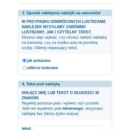
3. Sposób naklejenia naklejki na samochód
W PRZYPADKU ODWRÓCONYCH LUSTRZANIE
NAKLEJEK WYSYŁAMY ZARÓWNO
LUSTRZANY, JAK I CZYTELNY TEKST.
Możesz więc wybrać, czy chcesz nakleić naklejkę
na karoserię, czy ze środka auta na przednią
szybę. Odetnij niepasujący tekst.
jak pokazano
odbicie lustrzane
4. Tekst pod naklejką
DOŁĄCZ IMIĘ LUB TEKST O DŁUGOŚCI 30
ZNAKÓW.
Wypełnij poniższe pola i wybierz styl czcionki.
Jeśli nie wypełnisz pola
tekstowego
, otrzymasz
naklejkę bez tekstu (tylko motyw).
tekst: