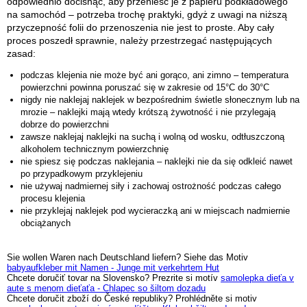
odpowiednio docisnąć, aby przenieść je z papieru podkładowego
na samochód – potrzeba trochę praktyki, gdyż z uwagi na niższą
przyczepność folii do przenoszenia nie jest to proste. Aby cały
proces poszedł sprawnie, należy przestrzegać następujących
zasad:
podczas klejenia nie może być ani gorąco, ani zimno – temperatura
powierzchni powinna poruszać się w zakresie od 15°C do 30°C
nigdy nie naklejaj naklejek w bezpośrednim świetle słonecznym lub na
mrozie – naklejki mają wtedy krótszą żywotność i nie przylegają
dobrze do powierzchni
zawsze naklejaj naklejki na suchą i wolną od wosku, odtłuszczoną
alkoholem technicznym powierzchnię
nie spiesz się podczas naklejania – naklejki nie da się odkleić nawet
po przypadkowym przyklejeniu
nie używaj nadmiernej siły i zachowaj ostrożność podczas całego
procesu klejenia
nie przyklejaj naklejek pod wycieraczką ani w miejscach nadmiernie
obciążanych
Sie wollen Waren nach Deutschland liefern? Siehe das Motiv
babyaufkleber mit Namen - Junge mit verkehrtem Hut
Chcete doručiť tovar na Slovensko? Prezrite si motív
samolepka dieťa v
aute s menom dieťaťa - Chlapec so šiltom dozadu
Chcete doručit zboží do České republiky? Prohlédněte si motiv